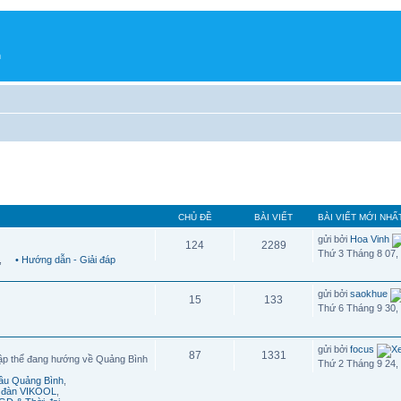
h
CHỦ ĐỀ
BÀI VIẾT
BÀI VIẾT MỚI NHẤ
gửi bởi
Hoa Vinh
124
2289
Thứ 3 Tháng 8 07,
,
• Hướng dẫn - Giải đáp
gửi bởi
saokhue
15
133
Thứ 6 Tháng 9 30,
gửi bởi
focus
87
1331
ập thể đang hướng về Quảng Bình
Thứ 2 Tháng 9 24,
cầu Quảng Bình
,
n đàn VIKOOL
,