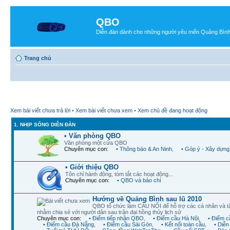
QBO
Diễn đàn dành cho những người yêu mến Quảng Bìn
Trang chủ
Xem bài viết chưa trả lời
•
Xem bài viết chưa xem
•
Xem chủ đề đang hoạt động
1. NHỊP SỐNG DIỄN ĐÀN
• Văn phòng QBO
Văn phòng một cửa QBO
Chuyên mục con:
• Thông báo & An Ninh
,
• Góp ý - Xây dựng
• Giới thiệu QBO
Tôn chỉ hành động, tóm tắt các hoạt động...
Chuyên mục con:
• QBO và báo chí
Hướng về Quảng Bình sau lũ 2010
QBO tổ chức làm CẦU NỐI để hỗ trợ các cá nhân và t
nhằm chia sẻ với người dân sau trận đại hồng thủy lịch sử
Chuyên mục con:
• Điểm tiếp nhận QBO
,
• Điểm cầu Hà Nội
,
• Điểm 
• Điểm cầu Đà Nẵng
,
• Điểm cầu Sài Gòn
,
• Kết nối toàn cầu
,
• Diễ