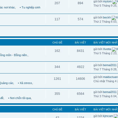
gửi bởi
mytom
207
894
Thứ 5 Tháng 9 25,
Các nơi khác
,
• Tu nghiệp sinh
gửi bởi
beckh
117
574
Thứ 2 Tháng 6 03,
CHỦ ĐỀ
BÀI VIẾT
BÀI VIẾT MỚI NHẤ
gửi bởi
Xvetta
162
8431
Thứ 5 Tháng 2 23,
Đồng môn - Đồng niên.
,
gửi bởi
bemai2011
344
4922
Thứ 7 Tháng 9 28,
gửi bởi
maiductuan
1261
14606
Chủ nhật Tháng 4 
 Quảng cáo
,
• Xả stress
,
gửi bởi
bemai2011
355
6564
Thứ 3 Tháng 6 04,
 đề
,
• Nơi chốn tôi qua
,
CHỦ ĐỀ
BÀI VIẾT
BÀI VIẾT MỚI NHẤ
gửi bởi
kjmcam
42
1224