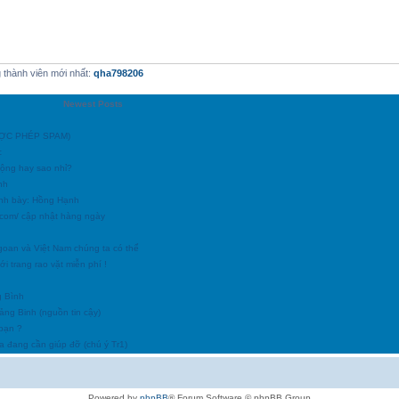
thành viên mới nhất:
qha798206
Newest Posts
ĐƯỢC PHÉP SPAM)
c
động hay sao nhỉ?
nh
ình bày: Hồng Hạnh
h.com/ cập nhật hàng ngày
goan và Việt Nam chúng ta có thể
i trang rao vặt miễn phí !
g Bình
uảng Binh (nguồn tin cậy)
 bạn ?
a đang cần giúp đỡ (chú ý Tr1)
Powered by
phpBB
® Forum Software © phpBB Group