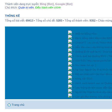
Thành viên đang trực tuyến:
Bing [Bot]
,
Google [Bot]
Chú thích:
Quản trị viên
,
Điều hành viên chính
THỐNG KÊ
Tổng số bài viết:
69413
• Tổng số chủ đề:
5283
• Tổng số thành viên:
9352
• Chào mừng 
In Nhật ký Bằng Hữu
In Đánh trống điểm đầu xuân (
In ChatGPT: Lợi ích và Thách thứ
In Diễn đàn dạo này không hoạt 
In Quảng Bình quê ta ơi - Thùy Li
In Lời ru quê mẹ Quảng Bình - Tr
In Giới thiệu Http://quangbinh24
In You raise me up :)
In Tại Sao Người Do Thái Khôn N
In Rất vui chào đón các bạn đền vớ
In Xông đất 2015
In Danh sách khách sạn tại Quản
In Link thông tin liên quan đến Q
In Người Do Thái họ là ai vậy các
In Con gái Rec-Admin của chúng t
Trang chủ