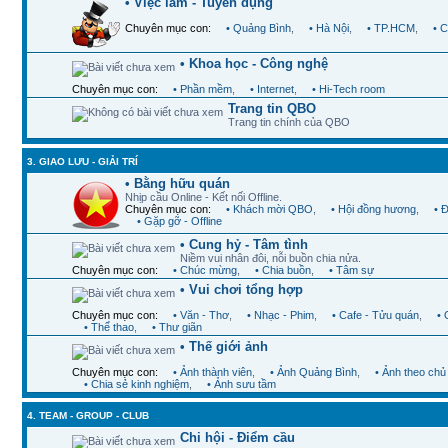
• Việc làm - Tuyển dụng
Chuyên mục con:
• Quảng Bình
,
• Hà Nội
,
• TP.HCM
,
• 
• Khoa học - Công nghệ
Chuyên mục con:
• Phần mềm
,
• Internet
,
• Hi-Tech room
Trang tin QBO
Trang tin chính của QBO
3. GIAO LƯU - GIẢI TRÍ
• Bằng hữu quán
Nhịp cầu Online - Kết nối Offline.
Chuyên mục con:
• Khách mời QBO
,
• Hội đồng hương
,
• 
• Gặp gỡ - Offline
• Cung hỷ - Tâm tình
Niềm vui nhân đôi, nỗi buồn chia nửa.
Chuyên mục con:
• Chúc mừng
,
• Chia buồn
,
• Tâm sự
• Vui chơi tổng hợp
Chuyên mục con:
• Văn - Thơ
,
• Nhạc - Phim
,
• Cafe - Tửu quán
,
•
• Thể thao
,
• Thư giãn
• Thế giới ảnh
Chuyên mục con:
• Ảnh thành viên
,
• Ảnh Quảng Bình
,
• Ảnh theo chủ
• Chia sẻ kinh nghiệm
,
• Ảnh sưu tầm
4. TEAM - GROUP - CLUB
Chi hội - Điểm cầu