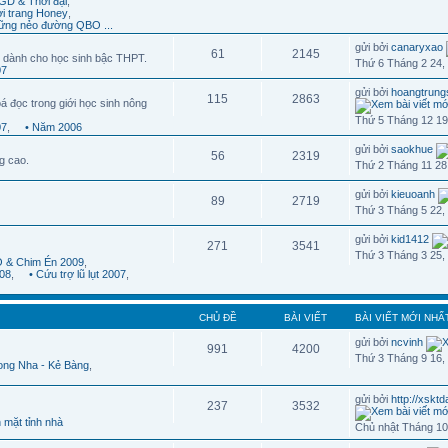
GD & Thời đại
,
ời trang Honey
,
ững nẻo đường QBO ...
gửi bởi
canaryxao
61
2145
 dành cho học sinh bậc THPT.
Thứ 6 Tháng 2 24,
07
gửi bởi
hoangtrung
115
2863
á đọc trong giới học sinh nông
Thứ 5 Tháng 12 19
07
,
• Năm 2006
gửi bởi
saokhue
56
2319
g cao.
Thứ 2 Tháng 11 28
gửi bởi
kieuoanh
89
2719
Thứ 3 Tháng 5 22,
gửi bởi
kid1412
271
3541
Thứ 3 Tháng 3 25,
 & Chim Én 2009
,
08
,
• Cứu trợ lũ lụt 2007
,
CHỦ ĐỀ
BÀI VIẾT
BÀI VIẾT MỚI NHẤ
gửi bởi
ncvinh
991
4200
Thứ 3 Tháng 9 16,
ong Nha - Kẻ Bàng
,
gửi bởi
http://xskt
237
3532
 mặt tỉnh nhà
Chủ nhật Tháng 10