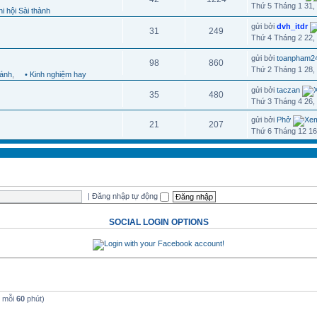
Thứ 5 Tháng 1 31,
i hội Sài thành
gửi bởi
dvh_itdr
31
249
Thứ 4 Tháng 2 22,
gửi bởi
toanpham2
98
860
Thứ 2 Tháng 1 28,
hánh
,
• Kinh nghiệm hay
gửi bởi
taczan
35
480
Thứ 3 Tháng 4 26,
gửi bởi
Phở
21
207
Thứ 6 Tháng 12 16
|
Đăng nhập tự động
SOCIAL LOGIN OPTIONS
t mỗi
60
phút)