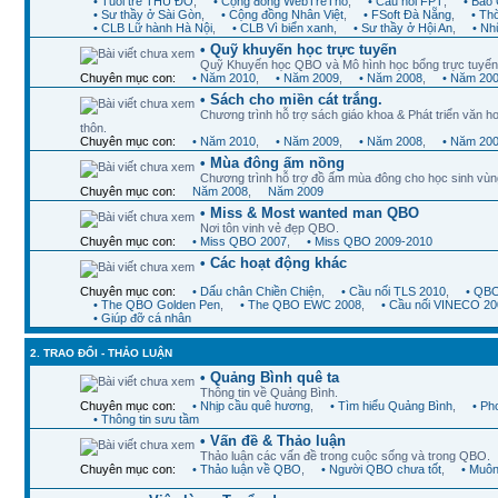
• Tuổi trẻ THỦ ĐÔ
,
• Cộng đồng WebTreTho
,
• Cầu nối FPT
,
• Báo 
• Sư thầy ở Sài Gòn
,
• Cộng đồng Nhân Việt
,
• FSoft Đà Nẵng
,
• Th
• CLB Lữ hành Hà Nội
,
• CLB Vì biển xanh
,
• Sư thầy ở Hội An
,
• Nh
• Quỹ khuyến học trực tuyến
Quỹ Khuyến học QBO và Mô hình học bổng trực tuyến
Chuyên mục con:
• Năm 2010
,
• Năm 2009
,
• Năm 2008
,
• Năm 20
• Sách cho miền cát trắng.
Chương trình hỗ trợ sách giáo khoa & Phát triển văn ho
thôn.
Chuyên mục con:
• Năm 2010
,
• Năm 2009
,
• Năm 2008
,
• Năm 20
• Mùa đông ấm nồng
Chương trình hỗ trợ đồ ấm mùa đông cho học sinh vùn
Chuyên mục con:
Năm 2008
,
Năm 2009
• Miss & Most wanted man QBO
Nơi tôn vinh vẻ đẹp QBO.
Chuyên mục con:
• Miss QBO 2007
,
• Miss QBO 2009-2010
• Các hoạt động khác
Chuyên mục con:
• Dấu chân Chiền Chiện
,
• Cầu nối TLS 2010
,
• QBO
• The QBO Golden Pen
,
• The QBO EWC 2008
,
• Cầu nối VINECO 20
• Giúp đỡ cá nhân
2. TRAO ĐỔI - THẢO LUẬN
• Quảng Bình quê ta
Thông tin về Quảng Bình.
Chuyên mục con:
• Nhịp cầu quê hương
,
• Tìm hiểu Quảng Bình
,
• Ph
• Thông tin sưu tầm
• Vấn đề & Thảo luận
Thảo luận các vấn đề trong cuộc sống và trong QBO.
Chuyên mục con:
• Thảo luận về QBO
,
• Người QBO chưa tốt
,
• Muôn