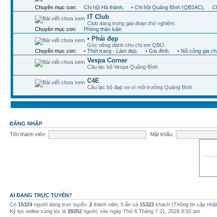
Chuyên mục con:
Chi hội Hà thành
,
• Chi hội Quảng Bình (QB2AC)
,
Ch
IT Club
Club đang trong giai đoạn thử nghiệm.
Chuyên mục con:
Phòng thảo luận
• Phái đẹp
Góc riêng dành cho chị em QBO.
Chuyên mục con:
• Thời trang - Làm đẹp
,
• Gia đình
,
• Nữ công gia c
Vespa Corner
Câu lạc bộ Vespa Quảng Bình
C4E
Câu lạc bộ đạp xe vì môi trường Quảng Bình
ĐĂNG NHẬP
Tên thành viên:
Mật khẩu:
AI ĐANG TRỰC TUYẾN?
Có
15324
người đang trực tuyến:
2
thành viên, 0 ẩn và
15322
khách (Thông tin cập nhậ
Kỷ lục online cùng lúc là
39202
người, vào ngày Thứ 6 Tháng 7 31, 2026 8:02 am