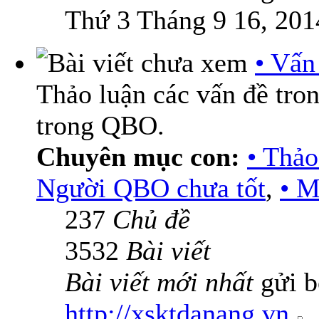
Thứ 3 Tháng 9 16, 201
• Vấn
Thảo luận các vấn đề tro
trong QBO.
Chuyên mục con:
• Thả
Người QBO chưa tốt
,
• M
237
Chủ đề
3532
Bài viết
Bài viết mới nhất
gửi b
http://xsktdanang.vn