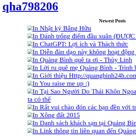
qha798206
Newest Posts
In Nhật ký Bằng Hữu
In Đánh trống điểm đầu xuân (ĐƯỢ
In ChatGPT: Lợi ích và Thách thức
In Diễn đàn dạo này không hoạt động 
In Quảng Bình quê ta ơi - Thùy Linh
In Lời ru quê mẹ Quảng Bình - Trình
In Giới thiệu Http://quangbinh24h.co
In You raise me up :)
In Tại Sao Người Do Thái Khôn Ngo
ta có thể
In Rất vui chào đón các bạn đền với tr
In Xông đất 2015
In Danh sách khách sạn tại Quảng Bì
In Link thông tin liên quan đến Quảng