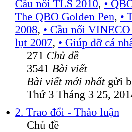
Cầu nối TLS 2010
,
• QBO
The QBO Golden Pen
,
•
2008
,
• Cầu nối VINECO
lụt 2007
,
• Giúp đỡ cá nh
271
Chủ đề
3541
Bài viết
Bài viết mới nhất
gửi 
Thứ 3 Tháng 3 25, 201
2. Trao đổi - Thảo luận
Chủ đề