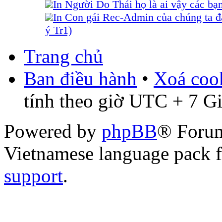
In Người Do Thái họ là ai vậy các bạ
In Con gái Rec-Admin của chúng ta đ
ý Tr1)
Trang chủ
Ban điều hành
•
Xoá cook
tính theo giờ UTC + 7 G
Powered by
phpBB
® Foru
Vietnamese language pack 
support
.