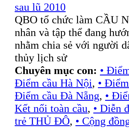
sau lũ 2010
QBO tổ chức làm CẦU NỐI
nhân và tập thể đang hư
nhằm chia sẻ với người d
thủy lịch sử
Chuyên mục con:
• Điể
Điểm cầu Hà Nội
,
• Điểm
Điểm cầu Đà Nẵng
,
• Đi
Kết nối toàn cầu
,
• Diễn
trẻ THỦ ĐÔ
,
• Cộng đồn