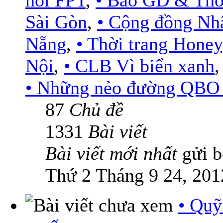
nối FPT
,
• Báo GD & Thờ
Sài Gòn
,
• Cộng đồng Nh
Nẵng
,
• Thời trang Honey
Nội
,
• CLB Vì biển xanh
• Những nẻo đường QBO .
87
Chủ đề
1331
Bài viết
Bài viết mới nhất
gửi 
Thứ 2 Tháng 9 24, 201
• Quỹ