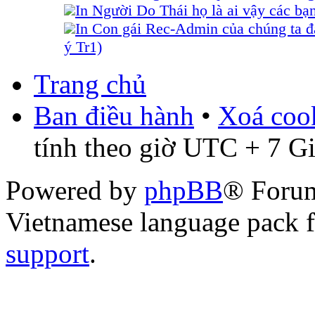
In Người Do Thái họ là ai vậy các bạ
In Con gái Rec-Admin của chúng ta đ
ý Tr1)
Trang chủ
Ban điều hành
•
Xoá cook
tính theo giờ UTC + 7 G
Powered by
phpBB
® Foru
Vietnamese language pack 
support
.