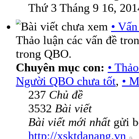
Thứ 3 Tháng 9 16, 201
• Vấn
Thảo luận các vấn đề tro
trong QBO.
Chuyên mục con:
• Thả
Người QBO chưa tốt
,
• M
237
Chủ đề
3532
Bài viết
Bài viết mới nhất
gửi b
http://xsktdanang.vn