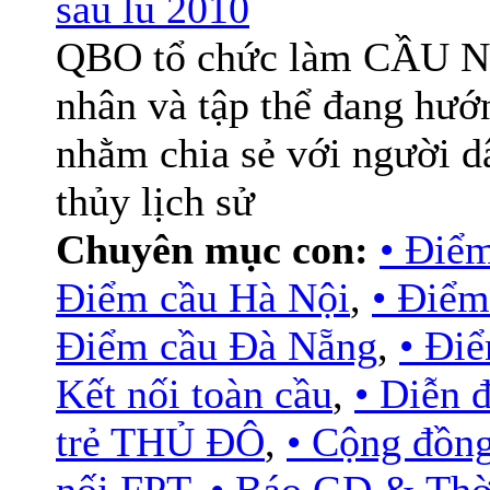
sau lũ 2010
QBO tổ chức làm CẦU NỐI
nhân và tập thể đang hư
nhằm chia sẻ với người d
thủy lịch sử
Chuyên mục con:
• Điể
Điểm cầu Hà Nội
,
• Điểm
Điểm cầu Đà Nẵng
,
• Đi
Kết nối toàn cầu
,
• Diễn
trẻ THỦ ĐÔ
,
• Cộng đồn