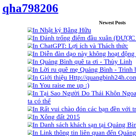
qha798206
Newest Posts
In Nhật ký Bằng Hữu
In Đánh trống điểm đầu xuân (ĐƯỢ
In ChatGPT: Lợi ích và Thách thức
In Diễn đàn dạo này không hoạt động 
In Quảng Bình quê ta ơi - Thùy Linh
In Lời ru quê mẹ Quảng Bình - Trình
In Giới thiệu Http://quangbinh24h.co
In You raise me up :)
In Tại Sao Người Do Thái Khôn Ngo
ta có thể
In Rất vui chào đón các bạn đền với tr
In Xông đất 2015
In Danh sách khách sạn tại Quảng Bì
In Link thông tin liên quan đến Quảng