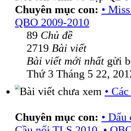
Chuyên mục con:
• Mis
QBO 2009-2010
89
Chủ đề
2719
Bài viết
Bài viết mới nhất
gửi 
Thứ 3 Tháng 5 22, 201
• Các
Chuyên mục con:
• Dấu 
Cầu nối TLS 2010
,
• QBO