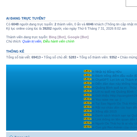
AI ĐANG TRỰC TUYẾN?
Có
6048
người đang trực tuyến:
2
thành viên, 0 ẩn và
6046
khách (Thông tin cập nhật 
Kỷ lục online cùng lúc là
39202
người, vào ngày Thứ 6 Tháng 7 31, 2026 8:02 am
Thành viên đang trực tuyến:
Bing [Bot]
,
Google [Bot]
Chú thích:
Quản trị viên
,
Điều hành viên chính
THỐNG KÊ
Tổng số bài viết:
69413
• Tổng số chủ đề:
5283
• Tổng số thành viên:
9352
• Chào mừng 
In Nhật ký Bằng Hữu
In Đánh trống điểm đầu xuân
In ChatGPT: Lợi ích và Thách t
In Diễn đàn dạo này không hoạ
In Quảng Bình quê ta ơi - Thùy
In Lời ru quê mẹ Quảng Bình -
In Giới thiệu Http://quangbinh
In You raise me up :)
In Tại Sao Người Do Thái Khôn
In Rất vui chào đón các bạn đền
In Xông đất 2015
In Danh sách khách sạn tại Qu
In Link thông tin liên quan đến
In Người Do Thái họ là ai vậy c
In Con gái Rec-Admin của chúng