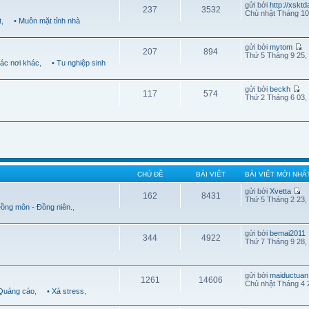
gửi bởi
http://xskt
237
3532
Chủ nhật Tháng 10
t
,
• Muôn mặt tỉnh nhà
gửi bởi
mytom
207
894
Thứ 5 Tháng 9 25,
Các nơi khác
,
• Tu nghiệp sinh
gửi bởi
beckh
117
574
Thứ 2 Tháng 6 03,
CHỦ ĐỀ
BÀI VIẾT
BÀI VIẾT MỚI NHẤ
gửi bởi
Xvetta
162
8431
Thứ 5 Tháng 2 23,
Đồng môn - Đồng niên.
,
gửi bởi
bemai2011
344
4922
Thứ 7 Tháng 9 28,
gửi bởi
maiductuan
1261
14606
Chủ nhật Tháng 4 
 Quảng cáo
,
• Xả stress
,