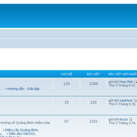
h
CHỦ ĐỀ
BÀI VIẾT
BÀI VIẾT MỚI NHẤ
gửi bởi
Hoa Vinh
124
2289
Thứ 3 Tháng 8 07,
,
• Hướng dẫn - Giải đáp
gửi bởi
saokhue
15
133
Thứ 6 Tháng 9 30,
gửi bởi
focus
87
1331
g hướng về Quảng Bình nhằm chia
Thứ 2 Tháng 9 24,
• Điểm cầu Quảng Bình
,
u
,
• Diễn đàn VIKOOL
,