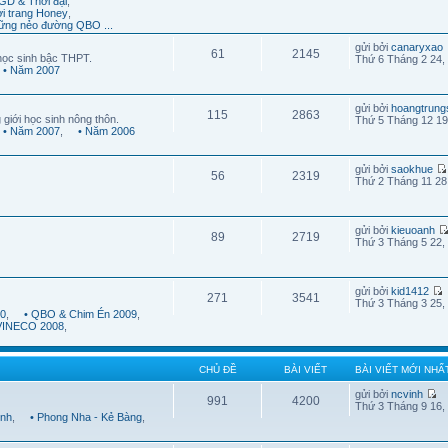
GD & Thời đại
,
ời trang Honey
,
ững nẻo đường QBO ...
gửi bởi
canaryxao
61
2145
học sinh bậc THPT.
Thứ 6 Tháng 2 24,
• Năm 2007
gửi bởi
hoangtrung
115
2863
 giới học sinh nông thôn.
Thứ 5 Tháng 12 19
• Năm 2007
,
• Năm 2006
gửi bởi
saokhue
56
2319
Thứ 2 Tháng 11 28
gửi bởi
kieuoanh
89
2719
Thứ 3 Tháng 5 22,
gửi bởi
kid1412
271
3541
Thứ 3 Tháng 3 25,
10
,
• QBO & Chim Én 2009
,
 VINECO 2008
,
CHỦ ĐỀ
BÀI VIẾT
BÀI VIẾT MỚI NHẤ
gửi bởi
ncvinh
991
4200
Thứ 3 Tháng 9 16,
ình
,
• Phong Nha - Kẻ Bàng
,