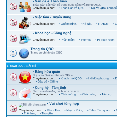
• Vấn đề & Thảo luận
Thảo luận các vấn đề trong cuộc sống và trong QBO.
Chuyên mục con:
• Thảo luận về QBO
,
• Người QBO chưa tố
• Việc làm - Tuyển dụng
Chuyên mục con:
• Quảng Bình
,
• Hà Nội
,
• TP.HCM
,
• 
• Khoa học - Công nghệ
Chuyên mục con:
• Phần mềm
,
• Internet
,
• Hi-Tech room
Trang tin QBO
Trang tin chính của QBO
3. GIAO LƯU - GIẢI TRÍ
• Bằng hữu quán
Nhịp cầu Online - Kết nối Offline.
Chuyên mục con:
• Khách mời QBO
,
• Hội đồng hương
,
• 
• Gặp gỡ - Offline
• Cung hỷ - Tâm tình
Niềm vui nhân đôi, nỗi buồn chia nửa.
Chuyên mục con:
• Chúc mừng
,
• Chia buồn
,
• Tâm sự
• Vui chơi tổng hợp
Chuyên mục con:
• Văn - Thơ
,
• Nhạc - Phim
,
• Cafe - Tửu quán
,
•
• Thể thao
,
• Thư giãn