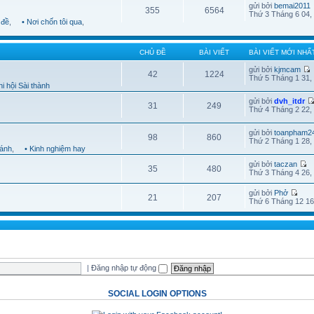
gửi bởi
bemai2011
355
6564
Thứ 3 Tháng 6 04,
 đề
,
• Nơi chốn tôi qua
,
CHỦ ĐỀ
BÀI VIẾT
BÀI VIẾT MỚI NHẤ
gửi bởi
kjmcam
42
1224
Thứ 5 Tháng 1 31,
i hội Sài thành
gửi bởi
dvh_itdr
31
249
Thứ 4 Tháng 2 22,
gửi bởi
toanpham2
98
860
Thứ 2 Tháng 1 28,
hánh
,
• Kinh nghiệm hay
gửi bởi
taczan
35
480
Thứ 3 Tháng 4 26,
gửi bởi
Phở
21
207
Thứ 6 Tháng 12 16
|
Đăng nhập tự động
SOCIAL LOGIN OPTIONS