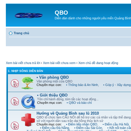
QBO
Diễn đàn dành cho những người yêu mến Quảng Bìn
Trang chủ
Xem bài viết chưa trả lời
•
Xem bài viết chưa xem
•
Xem chủ đề đang hoạt động
1. NHỊP SỐNG DIỄN ĐÀN
• Văn phòng QBO
Văn phòng một cửa QBO
Chuyên mục con:
• Thông báo & An Ninh
,
• Góp ý - Xây dựng
• Giới thiệu QBO
Tôn chỉ hành động, tóm tắt các hoạt động...
Chuyên mục con:
• QBO và báo chí
Hướng về Quảng Bình sau lũ 2010
QBO tổ chức làm CẦU NỐI để hỗ trợ các cá nhân và tập thể đan
sẻ với người dân sau trận đại hồng thủy lịch sử
Chuyên mục con:
• Điểm tiếp nhận QBO
,
• Điểm cầu Hà Nội
,
• Điểm cầu Đà Nẵng
,
• Điểm cầu Sài Gòn
,
• Kết nối toàn cầ