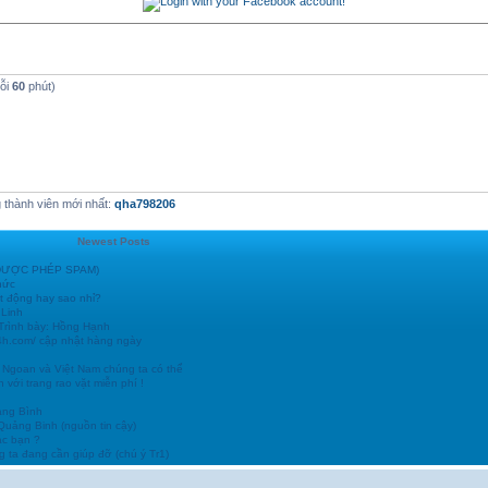
mỗi
60
phút)
thành viên mới nhất:
qha798206
Newest Posts
 (ĐƯỢC PHÉP SPAM)
hức
t động hay sao nhỉ?
 Linh
 Trình bày: Hồng Hạnh
24h.com/ cập nhật hàng ngày
 Ngoan và Việt Nam chúng ta có thể
 với trang rao vặt miễn phí !
ảng Bình
 Quảng Binh (nguồn tin cậy)
ác bạn ?
 ta đang cần giúp đỡ (chú ý Tr1)