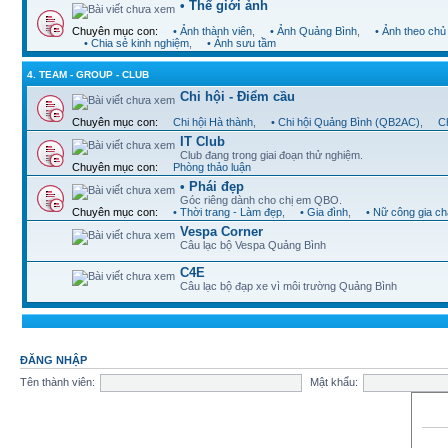
• Thế giới ảnh
Chuyên mục con:
• Ảnh thành viên
,
• Ảnh Quảng Bình
,
• Ảnh theo chủ
• Chia sẻ kinh nghiệm
,
• Ảnh sưu tầm
4. TEAM - GROUP - CLUB
Chi hội - Điểm cầu
Chuyên mục con:
Chi hội Hà thành
,
• Chi hội Quảng Bình (QB2AC)
,
Ch
IT Club
Club đang trong giai đoạn thử nghiệm.
Chuyên mục con:
Phòng thảo luận
• Phái đẹp
Góc riêng dành cho chị em QBO.
Chuyên mục con:
• Thời trang - Làm đẹp
,
• Gia đình
,
• Nữ công gia c
Vespa Corner
Câu lạc bộ Vespa Quảng Bình
C4E
Câu lạc bộ đạp xe vì môi trường Quảng Bình
ĐĂNG NHẬP
Tên thành viên:
Mật khẩu: