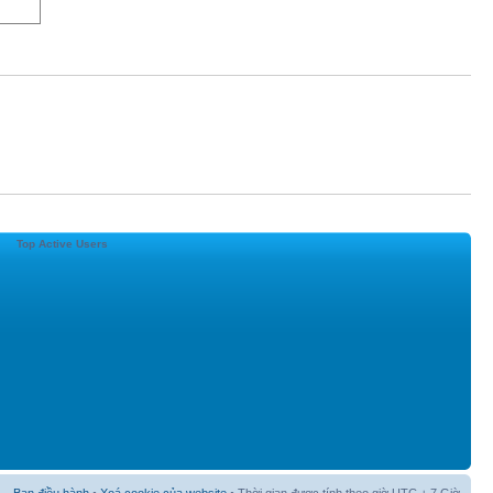
Top Active Users
Ban điều hành
•
Xoá cookie của website
• Thời gian được tính theo giờ UTC + 7 Giờ