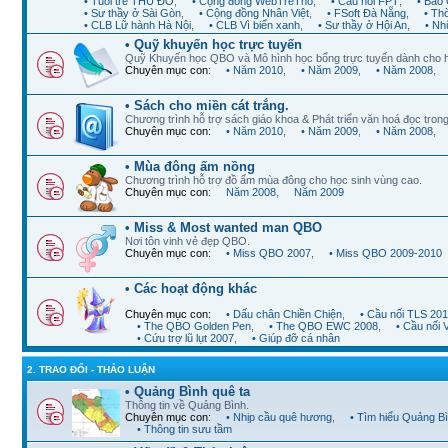
• Tuổi trẻ THỦ ĐÔ
,
• Cộng đồng WebTreTho
,
• Cầu nối FPT
,
• Báo 
• Sư thầy ở Sài Gòn
,
• Cộng đồng Nhân Việt
,
• FSoft Đà Nẵng
,
• Th
• CLB Lữ hành Hà Nội
,
• CLB Vì biển xanh
,
• Sư thầy ở Hội An
,
• Nh
• Quỹ khuyến học trực tuyến
Quỹ Khuyến học QBO và Mô hình học bổng trực tuyến dành cho 
Chuyên mục con:
• Năm 2010
,
• Năm 2009
,
• Năm 2008
,
• Sách cho miền cát trắng.
Chương trình hỗ trợ sách giáo khoa & Phát triển văn hoá đọc trong
Chuyên mục con:
• Năm 2010
,
• Năm 2009
,
• Năm 2008
,
• Mùa đông ấm nồng
Chương trình hỗ trợ đồ ấm mùa đông cho học sinh vùng cao.
Chuyên mục con:
Năm 2008
,
Năm 2009
• Miss & Most wanted man QBO
Nơi tôn vinh vẻ đẹp QBO.
Chuyên mục con:
• Miss QBO 2007
,
• Miss QBO 2009-2010
• Các hoạt động khác
Chuyên mục con:
• Dấu chân Chiền Chiện
,
• Cầu nối TLS 20
• The QBO Golden Pen
,
• The QBO EWC 2008
,
• Cầu nối
• Cứu trợ lũ lụt 2007
,
• Giúp đỡ cá nhân
2. TRAO ĐỔI - THẢO LUẬN
• Quảng Bình quê ta
Thông tin về Quảng Bình.
Chuyên mục con:
• Nhịp cầu quê hương
,
• Tìm hiểu Quảng B
• Thông tin sưu tầm