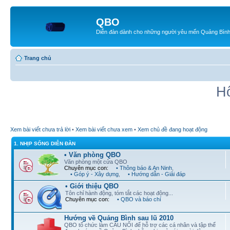
QBO
Diễn đàn dành cho những người yêu mến Quảng Bìn
Trang chủ
Hô
Xem bài viết chưa trả lời
•
Xem bài viết chưa xem
•
Xem chủ đề đang hoạt động
1. NHỊP SỐNG DIỄN ĐÀN
• Văn phòng QBO
Văn phòng một cửa QBO
Chuyên mục con:
• Thông báo & An Ninh
,
• Góp ý - Xây dựng
,
• Hướng dẫn - Giải đáp
• Giới thiệu QBO
Tôn chỉ hành động, tóm tắt các hoạt động...
Chuyên mục con:
• QBO và báo chí
Hướng về Quảng Bình sau lũ 2010
QBO tổ chức làm CẦU NỐI để hỗ trợ các cá nhân và tập thể