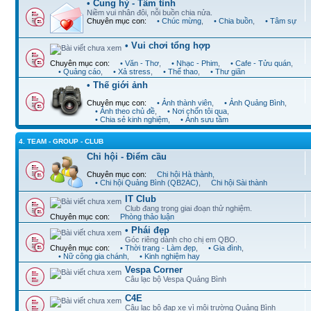
• Cung hỷ - Tâm tình
Niềm vui nhân đôi, nỗi buồn chia nửa.
Chuyên mục con:
• Chúc mừng
,
• Chia buồn
,
• Tâm sự
• Vui chơi tổng hợp
Chuyên mục con:
• Văn - Thơ
,
• Nhạc - Phim
,
• Cafe - Tửu quán
,
• Quảng cáo
,
• Xả stress
,
• Thể thao
,
• Thư giãn
• Thế giới ảnh
Chuyên mục con:
• Ảnh thành viên
,
• Ảnh Quảng Bình
,
• Ảnh theo chủ đề
,
• Nơi chốn tôi qua
,
• Chia sẻ kinh nghiệm
,
• Ảnh sưu tầm
4. TEAM - GROUP - CLUB
Chi hội - Điểm cầu
Chuyên mục con:
Chi hội Hà thành
,
• Chi hội Quảng Bình (QB2AC)
,
Chi hội Sài thành
IT Club
Club đang trong giai đoạn thử nghiệm.
Chuyên mục con:
Phòng thảo luận
• Phái đẹp
Góc riêng dành cho chị em QBO.
Chuyên mục con:
• Thời trang - Làm đẹp
,
• Gia đình
,
• Nữ công gia chánh
,
• Kinh nghiệm hay
Vespa Corner
Câu lạc bộ Vespa Quảng Bình
C4E
Câu lạc bộ đạp xe vì môi trường Quảng Bình