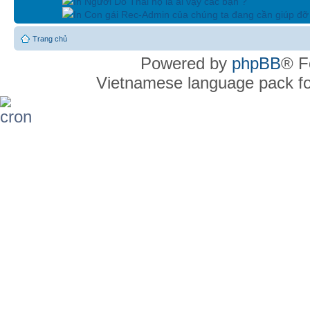
In Người Do Thái họ là ai vậy các bạn ?
In Con gái Rec-Admin của chúng ta đang cần giúp đỡ 
Trang chủ
Powered by
phpBB
® F
Vietnamese language pack f