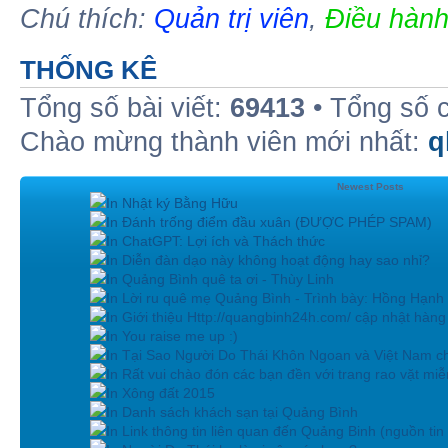
Chú thích:
Quản trị viên
,
Điều hành
THỐNG KÊ
Tổng số bài viết:
69413
• Tổng số 
Chào mừng thành viên mới nhất:
q
Newest Posts
In Nhật ký Bằng Hữu
In Đánh trống điểm đầu xuân (ĐƯỢC PHÉP SPAM)
In ChatGPT: Lợi ích và Thách thức
In Diễn đàn dạo này không hoạt động hay sao nhỉ?
In Quảng Bình quê ta ơi - Thùy Linh
In Lời ru quê mẹ Quảng Bình - Trình bày: Hồng Hạnh
In Giới thiệu Http://quangbinh24h.com/ cập nhật hàn
In You raise me up :)
In Tại Sao Người Do Thái Khôn Ngoan và Việt Nam ch
In Rất vui chào đón các bạn đền với trang rao vặt miễn
In Xông đất 2015
In Danh sách khách sạn tại Quảng Bình
In Link thông tin liên quan đến Quảng Binh (nguồn tin