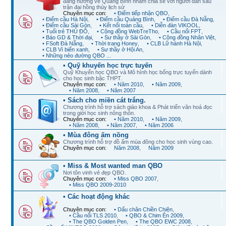
đang hướng về Quảng Bình nhằm chia sẻ với người dân sau
trận đại hồng thủy lịch sử
Chuyên mục con:
• Điểm tiếp nhận QBO
,
• Điểm cầu Hà Nội
,
• Điểm cầu Quảng Bình
,
• Điểm cầu Đà Nẵng
,
• Điểm cầu Sài Gòn
,
• Kết nối toàn cầu
,
• Diễn đàn VIKOOL
,
• Tuổi trẻ THỦ ĐÔ
,
• Cộng đồng WebTreTho
,
• Cầu nối FPT
,
• Báo GD & Thời đại
,
• Sư thầy ở Sài Gòn
,
• Cộng đồng Nhân Việt
,
• FSoft Đà Nẵng
,
• Thời trang Honey
,
• CLB Lữ hành Hà Nội
,
• CLB Vì biển xanh
,
• Sư thầy ở Hội An
,
• Những nẻo đường QBO ...
• Quỹ khuyến học trực tuyến
Quỹ Khuyến học QBO và Mô hình học bổng trực tuyến dành
cho học sinh bậc THPT.
Chuyên mục con:
• Năm 2010
,
• Năm 2009
,
• Năm 2008
,
• Năm 2007
• Sách cho miền cát trắng.
Chương trình hỗ trợ sách giáo khoa & Phát triển văn hoá đọc
trong giới học sinh nông thôn.
Chuyên mục con:
• Năm 2010
,
• Năm 2009
,
• Năm 2008
,
• Năm 2007
,
• Năm 2006
• Mùa đông ấm nồng
Chương trình hỗ trợ đồ ấm mùa đông cho học sinh vùng cao.
Chuyên mục con:
Năm 2008
,
Năm 2009
• Miss & Most wanted man QBO
Nơi tôn vinh vẻ đẹp QBO.
Chuyên mục con:
• Miss QBO 2007
,
• Miss QBO 2009-2010
• Các hoạt động khác
Chuyên mục con:
• Dấu chân Chiền Chiện
,
• Cầu nối TLS 2010
,
• QBO & Chim Én 2009
,
• The QBO Golden Pen
,
• The QBO EWC 2008
,