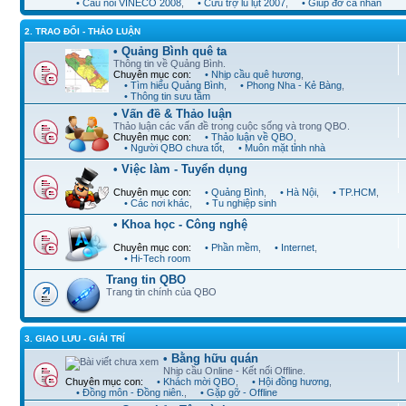
• Cầu nối VINECO 2008
,
• Cứu trợ lũ lụt 2007
,
• Giúp đỡ cá nhân
2. TRAO ĐỔI - THẢO LUẬN
• Quảng Bình quê ta
Thông tin về Quảng Bình.
Chuyên mục con:
• Nhịp cầu quê hương
,
• Tìm hiểu Quảng Bình
,
• Phong Nha - Kẻ Bàng
,
• Thông tin sưu tầm
• Vấn đề & Thảo luận
Thảo luận các vấn đề trong cuộc sống và trong QBO.
Chuyên mục con:
• Thảo luận về QBO
,
• Người QBO chưa tốt
,
• Muôn mặt tỉnh nhà
• Việc làm - Tuyển dụng
Chuyên mục con:
• Quảng Bình
,
• Hà Nội
,
• TP.HCM
,
• Các nơi khác
,
• Tu nghiệp sinh
• Khoa học - Công nghệ
Chuyên mục con:
• Phần mềm
,
• Internet
,
• Hi-Tech room
Trang tin QBO
Trang tin chính của QBO
3. GIAO LƯU - GIẢI TRÍ
• Bằng hữu quán
Nhịp cầu Online - Kết nối Offline.
Chuyên mục con:
• Khách mời QBO
,
• Hội đồng hương
,
• Đồng môn - Đồng niên.
,
• Gặp gỡ - Offline