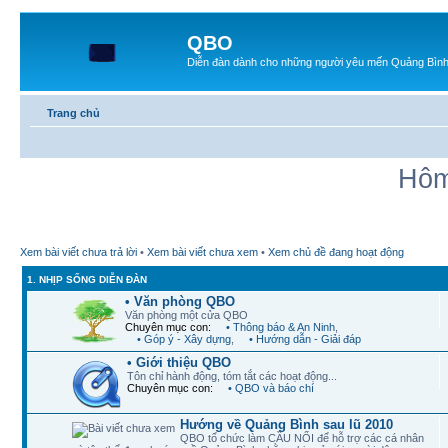
QBO
Diễn đàn dành cho những người yêu mến Quảng Bìn
Trang chủ
Hôm
Xem bài viết chưa trả lời
•
Xem bài viết chưa xem
•
Xem chủ đề đang hoạt động
1. NHỊP SỐNG DIỄN ĐÀN
• Văn phòng QBO
Văn phòng một cửa QBO
Chuyên mục con:
• Thông báo & An Ninh
,
• Góp ý - Xây dựng
,
• Hướng dẫn - Giải đáp
• Giới thiệu QBO
Tôn chỉ hành động, tóm tắt các hoạt động...
Chuyên mục con:
• QBO và báo chí
Hướng về Quảng Bình sau lũ 2010
QBO tổ chức làm CẦU NỐI để hỗ trợ các cá nhân