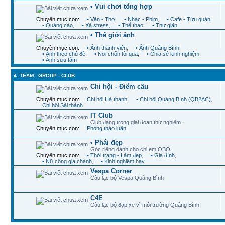
• Vui chơi tổng hợp
Chuyên mục con:
• Văn - Thơ
,
• Nhạc - Phim
,
• Cafe - Tửu quán
,
• Quảng cáo
,
• Xả stress
,
• Thể thao
,
• Thư giãn
• Thế giới ảnh
Chuyên mục con:
• Ảnh thành viên
,
• Ảnh Quảng Bình
,
• Ảnh theo chủ đề
,
• Nơi chốn tôi qua
,
• Chia sẻ kinh nghiệm
,
• Ảnh sưu tầm
4. TEAM - GROUP - CLUB
Chi hội - Điểm cầu
Chuyên mục con:
Chi hội Hà thành
,
• Chi hội Quảng Bình (QB2AC)
,
Chi hội Sài thành
IT Club
Club đang trong giai đoạn thử nghiệm.
Chuyên mục con:
Phòng thảo luận
• Phái đẹp
Góc riêng dành cho chị em QBO.
Chuyên mục con:
• Thời trang - Làm đẹp
,
• Gia đình
,
• Nữ công gia chánh
,
• Kinh nghiệm hay
Vespa Corner
Câu lạc bộ Vespa Quảng Bình
C4E
Câu lạc bộ đạp xe vì môi trường Quảng Bình