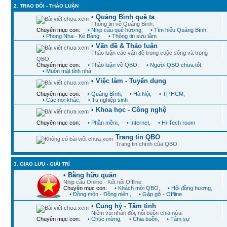
2. TRAO ĐỔI - THẢO LUẬN
• Quảng Bình quê ta
Thông tin về Quảng Bình.
Chuyên mục con:
• Nhịp cầu quê hương
,
• Tìm hiểu Quảng Bình
,
• Phong Nha - Kẻ Bàng
,
• Thông tin sưu tầm
• Vấn đề & Thảo luận
Thảo luận các vấn đề trong cuộc sống và trong
QBO.
Chuyên mục con:
• Thảo luận về QBO
,
• Người QBO chưa tốt
,
• Muôn mặt tỉnh nhà
• Việc làm - Tuyển dụng
Chuyên mục con:
• Quảng Bình
,
• Hà Nội
,
• TP.HCM
,
• Các nơi khác
,
• Tu nghiệp sinh
• Khoa học - Công nghệ
Chuyên mục con:
• Phần mềm
,
• Internet
,
• Hi-Tech room
Trang tin QBO
Trang tin chính của QBO
3. GIAO LƯU - GIẢI TRÍ
• Bằng hữu quán
Nhịp cầu Online - Kết nối Offline.
Chuyên mục con:
• Khách mời QBO
,
• Hội đồng hương
,
• Đồng môn - Đồng niên.
,
• Gặp gỡ - Offline
• Cung hỷ - Tâm tình
Niềm vui nhân đôi, nỗi buồn chia nửa.
Chuyên mục con:
• Chúc mừng
,
• Chia buồn
,
• Tâm sự