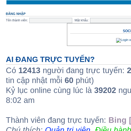
ĐĂNG NHẬP
Tên thành viên:
Mật khẩu:
SOCI
AI ĐANG TRỰC TUYẾN?
Có
12413
người đang trực tuyến:
tin cập nhật mỗi
60
phút)
Kỷ lục online cùng lúc là
39202
ngư
8:02 am
Thành viên đang trực tuyến:
Bing 
Chú thích:
Quản trị viên
,
Điều hành