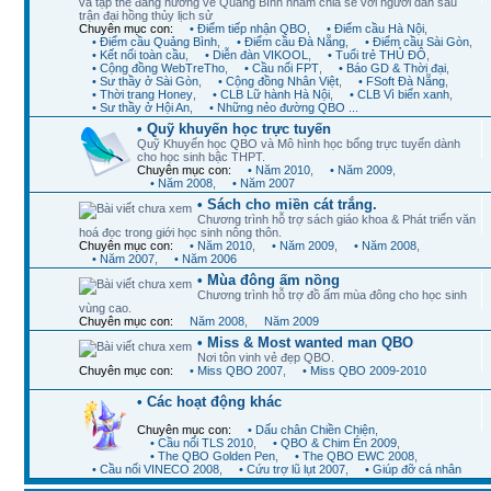
và tập thể đang hướng về Quảng Bình nhằm chia sẻ với người dân sau
trận đại hồng thủy lịch sử
Chuyên mục con:
• Điểm tiếp nhận QBO
,
• Điểm cầu Hà Nội
,
• Điểm cầu Quảng Bình
,
• Điểm cầu Đà Nẵng
,
• Điểm cầu Sài Gòn
,
• Kết nối toàn cầu
,
• Diễn đàn VIKOOL
,
• Tuổi trẻ THỦ ĐÔ
,
• Cộng đồng WebTreTho
,
• Cầu nối FPT
,
• Báo GD & Thời đại
,
• Sư thầy ở Sài Gòn
,
• Cộng đồng Nhân Việt
,
• FSoft Đà Nẵng
,
• Thời trang Honey
,
• CLB Lữ hành Hà Nội
,
• CLB Vì biển xanh
,
• Sư thầy ở Hội An
,
• Những nẻo đường QBO ...
• Quỹ khuyến học trực tuyến
Quỹ Khuyến học QBO và Mô hình học bổng trực tuyến dành
cho học sinh bậc THPT.
Chuyên mục con:
• Năm 2010
,
• Năm 2009
,
• Năm 2008
,
• Năm 2007
• Sách cho miền cát trắng.
Chương trình hỗ trợ sách giáo khoa & Phát triển văn
hoá đọc trong giới học sinh nông thôn.
Chuyên mục con:
• Năm 2010
,
• Năm 2009
,
• Năm 2008
,
• Năm 2007
,
• Năm 2006
• Mùa đông ấm nồng
Chương trình hỗ trợ đồ ấm mùa đông cho học sinh
vùng cao.
Chuyên mục con:
Năm 2008
,
Năm 2009
• Miss & Most wanted man QBO
Nơi tôn vinh vẻ đẹp QBO.
Chuyên mục con:
• Miss QBO 2007
,
• Miss QBO 2009-2010
• Các hoạt động khác
Chuyên mục con:
• Dấu chân Chiền Chiện
,
• Cầu nối TLS 2010
,
• QBO & Chim Én 2009
,
• The QBO Golden Pen
,
• The QBO EWC 2008
,
• Cầu nối VINECO 2008
,
• Cứu trợ lũ lụt 2007
,
• Giúp đỡ cá nhân