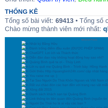
THỐNG KÊ
Tổng số bài viết:
69413
• Tổng số 
Chào mừng thành viên mới nhất:
q
Newest Posts
In Nhật ký Bằng Hữu
In Đánh trống điểm đầu xuân (ĐƯỢC PHÉP SPAM)
In ChatGPT: Lợi ích và Thách thức
In Diễn đàn dạo này không hoạt động hay sao nhỉ?
In Quảng Bình quê ta ơi - Thùy Linh
In Lời ru quê mẹ Quảng Bình - Trình bày: Hồng Hạnh
In Giới thiệu Http://quangbinh24h.com/ cập nhật hàn
In You raise me up :)
In Tại Sao Người Do Thái Khôn Ngoan và Việt Nam ch
In Rất vui chào đón các bạn đền với trang rao vặt miễn
In Xông đất 2015
In Danh sách khách sạn tại Quảng Bình
In Link thông tin liên quan đến Quảng Binh (nguồn tin
In Người Do Thái họ là ai vậy các bạn ?
In Con gái Rec-Admin của chúng ta đang cần giúp đỡ 