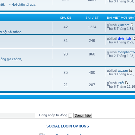
Thứ 3 Tháng 6 04,
 đề
,
• Nơi chốn tôi qua
,
CHỦ ĐỀ
BÀI VIẾT
BÀI VIẾT MỚI NHẤ
gửi bởi
kjmcam
42
1224
Thứ 5 Tháng 1 31,
i hội Sài thành
gửi bởi
dvh_itdr
31
249
Thứ 4 Tháng 2 22,
gửi bởi
toanpham2
98
860
Thứ 2 Tháng 1 28,
công gia chánh
,
gửi bởi
taczan
35
480
Thứ 3 Tháng 4 26,
gửi bởi
Phở
21
207
Thứ 6 Tháng 12 16
|
Đăng nhập tự động
SOCIAL LOGIN OPTIONS