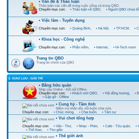
• Vấn đề & Thảo luận
Thảo luận các vấn đề trong cuộc sống và trong QBO.
Chuyên mục con:
• Thảo luận về QBO
,
• Người QBO chưa tố
• Việc làm - Tuyển dụng
Chuyên mục con:
• Quảng Bình
,
• Hà Nội
,
• TP.HCM
,
• 
• Khoa học - Công nghệ
Chuyên mục con:
• Phần mềm
,
• Internet
,
• Hi-Tech room
Trang tin QBO
Trang tin chính của QBO
3. GIAO LƯU - GIẢI TRÍ
• Bằng hữu quán
Nhịp cầu Online - Kết nối Offline.
Chuyên mục con:
• Khách mời QBO
,
• Hội đồng hương
,
• 
• Gặp gỡ - Offline
• Cung hỷ - Tâm tình
Niềm vui nhân đôi, nỗi buồn chia nửa.
Chuyên mục con:
• Chúc mừng
,
• Chia buồn
,
• Tâm sự
• Vui chơi tổng hợp
Chuyên mục con:
• Văn - Thơ
,
• Nhạc - Phim
,
• Cafe - Tửu quán
,
•
• Thể thao
,
• Thư giãn
• Thế giới ảnh