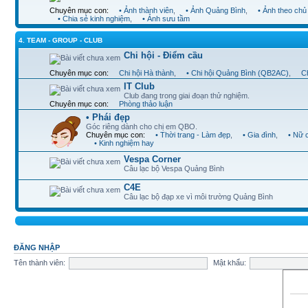
Chuyên mục con:
• Ảnh thành viên
,
• Ảnh Quảng Bình
,
• Ảnh theo chủ
• Chia sẻ kinh nghiệm
,
• Ảnh sưu tầm
4. TEAM - GROUP - CLUB
Chi hội - Điểm cầu
Chuyên mục con:
Chi hội Hà thành
,
• Chi hội Quảng Bình (QB2AC)
,
Ch
IT Club
Club đang trong giai đoạn thử nghiệm.
Chuyên mục con:
Phòng thảo luận
• Phái đẹp
Góc riêng dành cho chị em QBO.
Chuyên mục con:
• Thời trang - Làm đẹp
,
• Gia đình
,
• Nữ 
• Kinh nghiệm hay
Vespa Corner
Câu lạc bộ Vespa Quảng Bình
C4E
Câu lạc bộ đạp xe vì môi trường Quảng Bình
ĐĂNG NHẬP
Tên thành viên:
Mật khẩu: