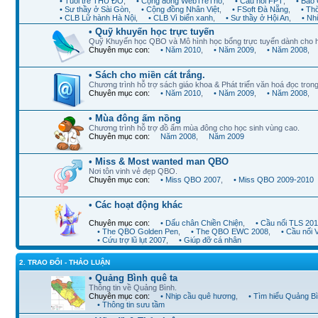
• Tuổi trẻ THỦ ĐÔ
,
• Cộng đồng WebTreTho
,
• Cầu nối FPT
,
• Báo 
• Sư thầy ở Sài Gòn
,
• Cộng đồng Nhân Việt
,
• FSoft Đà Nẵng
,
• Th
• CLB Lữ hành Hà Nội
,
• CLB Vì biển xanh
,
• Sư thầy ở Hội An
,
• Nh
• Quỹ khuyến học trực tuyến
Quỹ Khuyến học QBO và Mô hình học bổng trực tuyến dành cho 
Chuyên mục con:
• Năm 2010
,
• Năm 2009
,
• Năm 2008
,
• Sách cho miền cát trắng.
Chương trình hỗ trợ sách giáo khoa & Phát triển văn hoá đọc trong
Chuyên mục con:
• Năm 2010
,
• Năm 2009
,
• Năm 2008
,
• Mùa đông ấm nồng
Chương trình hỗ trợ đồ ấm mùa đông cho học sinh vùng cao.
Chuyên mục con:
Năm 2008
,
Năm 2009
• Miss & Most wanted man QBO
Nơi tôn vinh vẻ đẹp QBO.
Chuyên mục con:
• Miss QBO 2007
,
• Miss QBO 2009-2010
• Các hoạt động khác
Chuyên mục con:
• Dấu chân Chiền Chiện
,
• Cầu nối TLS 20
• The QBO Golden Pen
,
• The QBO EWC 2008
,
• Cầu nối
• Cứu trợ lũ lụt 2007
,
• Giúp đỡ cá nhân
2. TRAO ĐỔI - THẢO LUẬN
• Quảng Bình quê ta
Thông tin về Quảng Bình.
Chuyên mục con:
• Nhịp cầu quê hương
,
• Tìm hiểu Quảng B
• Thông tin sưu tầm