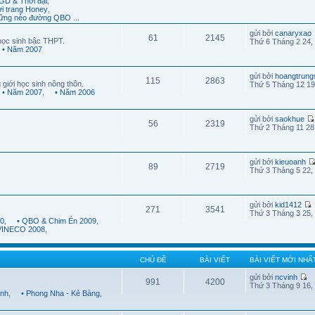
GD & Thời đại
,
ời trang Honey
,
ững nẻo đường QBO ...
gửi bởi
canaryxao
61
2145
học sinh bậc THPT.
Thứ 6 Tháng 2 24,
• Năm 2007
gửi bởi
hoangtrung
115
2863
 giới học sinh nông thôn.
Thứ 5 Tháng 12 19
• Năm 2007
,
• Năm 2006
gửi bởi
saokhue
56
2319
Thứ 2 Tháng 11 28
gửi bởi
kieuoanh
89
2719
Thứ 3 Tháng 5 22,
gửi bởi
kid1412
271
3541
Thứ 3 Tháng 3 25,
10
,
• QBO & Chim Én 2009
,
 VINECO 2008
,
CHỦ ĐỀ
BÀI VIẾT
BÀI VIẾT MỚI NHẤ
gửi bởi
ncvinh
991
4200
Thứ 3 Tháng 9 16,
ình
,
• Phong Nha - Kẻ Bàng
,