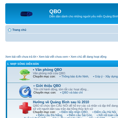
QBO
Diễn đàn dành cho những người yêu mến Quảng Bìn
Trang chủ
Xem bài viết chưa trả lời
•
Xem bài viết chưa xem
•
Xem chủ đề đang hoạt động
1. NHỊP SỐNG DIỄN ĐÀN
• Văn phòng QBO
Văn phòng một cửa QBO
Chuyên mục con:
• Thông báo & An Ninh
,
• Góp ý - Xây dựng
• Giới thiệu QBO
Tôn chỉ hành động, tóm tắt các hoạt động...
Chuyên mục con:
• QBO và báo chí
Hướng về Quảng Bình sau lũ 2010
QBO tổ chức làm CẦU NỐI để hỗ trợ các cá nhân và tập thể đan
sẻ với người dân sau trận đại hồng thủy lịch sử
Chuyên mục con:
• Điểm tiếp nhận QBO
,
• Điểm cầu Hà Nội
,
• Điểm cầu Đà Nẵng
,
• Điểm cầu Sài Gòn
,
• Kết nối toàn cầ