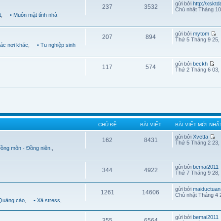
gửi bởi
http://xskt
237
3532
Chủ nhật Tháng 10
t
,
• Muôn mặt tỉnh nhà
gửi bởi
mytom
207
894
Thứ 5 Tháng 9 25,
Các nơi khác
,
• Tu nghiệp sinh
gửi bởi
beckh
117
574
Thứ 2 Tháng 6 03,
CHỦ ĐỀ
BÀI VIẾT
BÀI VIẾT MỚI NHẤ
gửi bởi
Xvetta
162
8431
Thứ 5 Tháng 2 23,
Đồng môn - Đồng niên.
,
gửi bởi
bemai2011
344
4922
Thứ 7 Tháng 9 28,
gửi bởi
maiductuan
1261
14606
Chủ nhật Tháng 4 
 Quảng cáo
,
• Xả stress
,
gửi bởi
bemai2011
355
6564