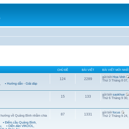
h
CHỦ ĐỀ
BÀI VIẾT
BÀI VIẾT MỚI NHẤ
gửi bởi
Hoa Vinh
124
2289
Thứ 3 Tháng 8 07,
,
• Hướng dẫn - Giải đáp
gửi bởi
saokhue
15
133
Thứ 6 Tháng 9 30,
gửi bởi
focus
87
1331
g hướng về Quảng Bình nhằm chia
Thứ 2 Tháng 9 24,
• Điểm cầu Quảng Bình
,
u
,
• Diễn đàn VIKOOL
,