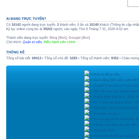
AI ĐANG TRỰC TUYẾN?
Có
16142
người đang trực tuyến:
2
thành viên, 0 ẩn và
16140
khách (Thông tin cập nhậ
Kỷ lục online cùng lúc là
39202
người, vào ngày Thứ 6 Tháng 7 31, 2026 8:02 am
Thành viên đang trực tuyến:
Bing [Bot]
,
Google [Bot]
Chú thích:
Quản trị viên
,
Điều hành viên chính
THỐNG KÊ
Tổng số bài viết:
69413
• Tổng số chủ đề:
5283
• Tổng số thành viên:
9352
• Chào mừng 
In Nhật ký Bằng Hữu
In Đánh trống điểm đầu xuân (
In ChatGPT: Lợi ích và Thách thứ
In Diễn đàn dạo này không hoạt 
In Quảng Bình quê ta ơi - Thùy Li
In Lời ru quê mẹ Quảng Bình - Tr
In Giới thiệu Http://quangbinh24
In You raise me up :)
In Tại Sao Người Do Thái Khôn N
In Rất vui chào đón các bạn đền vớ
In Xông đất 2015
In Danh sách khách sạn tại Quản