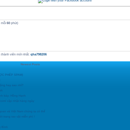
t mỗi
60
phút)
thành viên mới nhất:
qha798206
Newest Posts
ĐƯỢC PHÉP SPAM)
c
động hay sao nhỉ?
nh
ình bày: Hồng Hạnh
h.com/ cập nhật hàng ngày
goan và Việt Nam chúng ta có thể
i trang rao vặt miễn phí !
g Bình