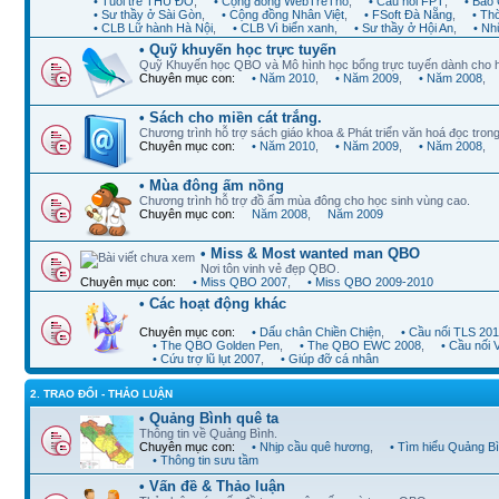
• Tuổi trẻ THỦ ĐÔ
,
• Cộng đồng WebTreTho
,
• Cầu nối FPT
,
• Báo 
• Sư thầy ở Sài Gòn
,
• Cộng đồng Nhân Việt
,
• FSoft Đà Nẵng
,
• Th
• CLB Lữ hành Hà Nội
,
• CLB Vì biển xanh
,
• Sư thầy ở Hội An
,
• Nh
• Quỹ khuyến học trực tuyến
Quỹ Khuyến học QBO và Mô hình học bổng trực tuyến dành cho 
Chuyên mục con:
• Năm 2010
,
• Năm 2009
,
• Năm 2008
,
• Sách cho miền cát trắng.
Chương trình hỗ trợ sách giáo khoa & Phát triển văn hoá đọc trong
Chuyên mục con:
• Năm 2010
,
• Năm 2009
,
• Năm 2008
,
• Mùa đông ấm nồng
Chương trình hỗ trợ đồ ấm mùa đông cho học sinh vùng cao.
Chuyên mục con:
Năm 2008
,
Năm 2009
• Miss & Most wanted man QBO
Nơi tôn vinh vẻ đẹp QBO.
Chuyên mục con:
• Miss QBO 2007
,
• Miss QBO 2009-2010
• Các hoạt động khác
Chuyên mục con:
• Dấu chân Chiền Chiện
,
• Cầu nối TLS 20
• The QBO Golden Pen
,
• The QBO EWC 2008
,
• Cầu nối
• Cứu trợ lũ lụt 2007
,
• Giúp đỡ cá nhân
2. TRAO ĐỔI - THẢO LUẬN
• Quảng Bình quê ta
Thông tin về Quảng Bình.
Chuyên mục con:
• Nhịp cầu quê hương
,
• Tìm hiểu Quảng B
• Thông tin sưu tầm
• Vấn đề & Thảo luận