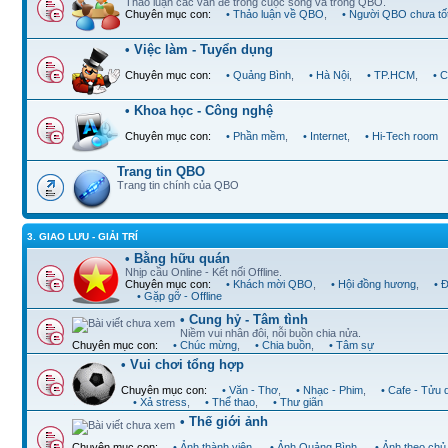
Thảo luận các vấn đề trong cuộc sống và trong QBO.
Chuyên mục con:
• Thảo luận về QBO
,
• Người QBO chưa tố
• Việc làm - Tuyển dụng
Chuyên mục con:
• Quảng Bình
,
• Hà Nội
,
• TP.HCM
,
• 
• Khoa học - Công nghệ
Chuyên mục con:
• Phần mềm
,
• Internet
,
• Hi-Tech room
Trang tin QBO
Trang tin chính của QBO
3. GIAO LƯU - GIẢI TRÍ
• Bằng hữu quán
Nhịp cầu Online - Kết nối Offline.
Chuyên mục con:
• Khách mời QBO
,
• Hội đồng hương
,
• 
• Gặp gỡ - Offline
• Cung hỷ - Tâm tình
Niềm vui nhân đôi, nỗi buồn chia nửa.
Chuyên mục con:
• Chúc mừng
,
• Chia buồn
,
• Tâm sự
• Vui chơi tổng hợp
Chuyên mục con:
• Văn - Thơ
,
• Nhạc - Phim
,
• Cafe - Tửu 
• Xả stress
,
• Thể thao
,
• Thư giãn
• Thế giới ảnh
Chuyên mục con:
• Ảnh thành viên
,
• Ảnh Quảng Bình
,
• Ảnh theo chủ