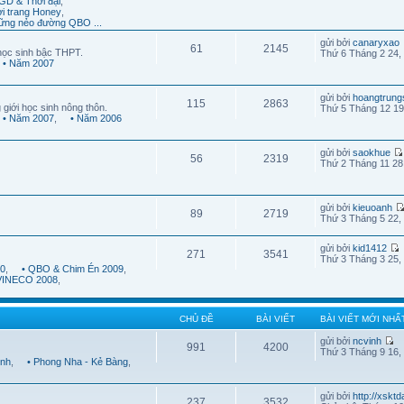
GD & Thời đại
,
ời trang Honey
,
ững nẻo đường QBO ...
gửi bởi
canaryxao
61
2145
học sinh bậc THPT.
Thứ 6 Tháng 2 24,
• Năm 2007
gửi bởi
hoangtrung
115
2863
 giới học sinh nông thôn.
Thứ 5 Tháng 12 19
• Năm 2007
,
• Năm 2006
gửi bởi
saokhue
56
2319
Thứ 2 Tháng 11 28
gửi bởi
kieuoanh
89
2719
Thứ 3 Tháng 5 22,
gửi bởi
kid1412
271
3541
Thứ 3 Tháng 3 25,
10
,
• QBO & Chim Én 2009
,
 VINECO 2008
,
CHỦ ĐỀ
BÀI VIẾT
BÀI VIẾT MỚI NHẤ
gửi bởi
ncvinh
991
4200
Thứ 3 Tháng 9 16,
ình
,
• Phong Nha - Kẻ Bàng
,
gửi bởi
http://xskt
237
3532