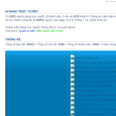
AI ĐANG TRỰC TUYẾN?
Có
2421
người đang trực tuyến:
2
thành viên, 0 ẩn và
2419
khách (Thông tin cập nhật 
Kỷ lục online cùng lúc là
39202
người, vào ngày Thứ 6 Tháng 7 31, 2026 8:02 am
Thành viên đang trực tuyến:
Bing [Bot]
,
Google [Bot]
Chú thích:
Quản trị viên
,
Điều hành viên chính
THỐNG KÊ
Tổng số bài viết:
69413
• Tổng số chủ đề:
5283
• Tổng số thành viên:
9352
• Chào mừng 
In Nhật ký Bằng Hữu
In Đánh trống điểm đầu xuân (
In ChatGPT: Lợi ích và Thách thứ
In Diễn đàn dạo này không hoạt 
In Quảng Bình quê ta ơi - Thùy Li
In Lời ru quê mẹ Quảng Bình - Tr
In Giới thiệu Http://quangbinh24
In You raise me up :)
In Tại Sao Người Do Thái Khôn N
In Rất vui chào đón các bạn đền vớ
In Xông đất 2015
In Danh sách khách sạn tại Quản
In Link thông tin liên quan đến Q