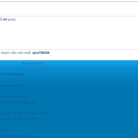
mỗi
60
phút)
thành viên mới nhất:
qha798206
Newest Posts
ĐƯỢC PHÉP SPAM)
c
động hay sao nhỉ?
nh
ình bày: Hồng Hạnh
h.com/ cập nhật hàng ngày
goan và Việt Nam chúng ta có thể
i trang rao vặt miễn phí !
g Bình
uảng Binh (nguồn tin cậy)