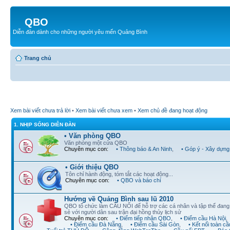
QBO
Diễn đàn dành cho những người yêu mến Quảng Bình
Trang chủ
Xem bài viết chưa trả lời
•
Xem bài viết chưa xem
•
Xem chủ đề đang hoạt động
1. NHỊP SỐNG DIỄN ĐÀN
• Văn phòng QBO
Văn phòng một cửa QBO
Chuyên mục con:
• Thông báo & An Ninh
,
• Góp ý - Xây dựng
• Giới thiệu QBO
Tôn chỉ hành động, tóm tắt các hoạt động...
Chuyên mục con:
• QBO và báo chí
Hướng về Quảng Bình sau lũ 2010
QBO tổ chức làm CẦU NỐI để hỗ trợ các cá nhân và tập thể đan
sẻ với người dân sau trận đại hồng thủy lịch sử
Chuyên mục con:
• Điểm tiếp nhận QBO
,
• Điểm cầu Hà Nội
,
• Điểm cầu Đà Nẵng
,
• Điểm cầu Sài Gòn
,
• Kết nối toàn cầ