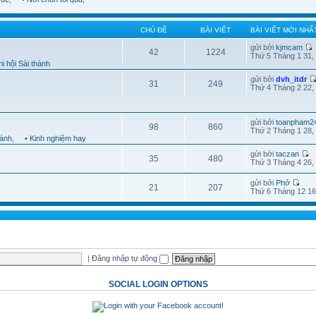
CHỦ ĐỀ
BÀI VIẾT
BÀI VIẾT MỚI NHẤ
gửi bởi
kjmcam
42
1224
Thứ 5 Tháng 1 31,
i hội Sài thành
gửi bởi
dvh_itdr
31
249
Thứ 4 Tháng 2 22,
gửi bởi
toanpham2
98
860
Thứ 2 Tháng 1 28,
hánh
,
• Kinh nghiệm hay
gửi bởi
taczan
35
480
Thứ 3 Tháng 4 26,
gửi bởi
Phở
21
207
Thứ 6 Tháng 12 16
|
Đăng nhập tự động
SOCIAL LOGIN OPTIONS