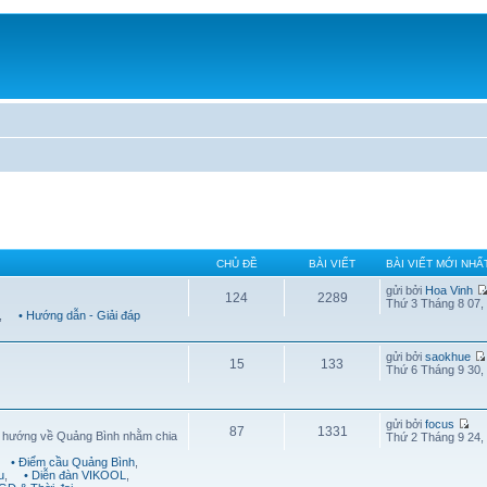
CHỦ ĐỀ
BÀI VIẾT
BÀI VIẾT MỚI NHẤ
gửi bởi
Hoa Vinh
124
2289
Thứ 3 Tháng 8 07,
,
• Hướng dẫn - Giải đáp
gửi bởi
saokhue
15
133
Thứ 6 Tháng 9 30,
gửi bởi
focus
87
1331
g hướng về Quảng Bình nhằm chia
Thứ 2 Tháng 9 24,
• Điểm cầu Quảng Bình
,
u
,
• Diễn đàn VIKOOL
,