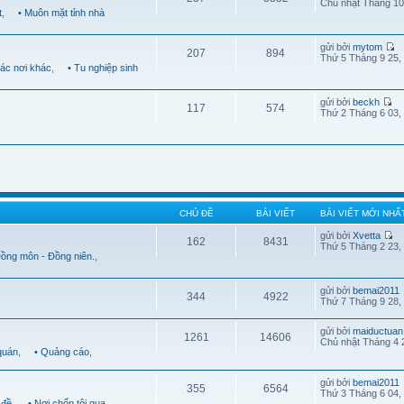
Chủ nhật Tháng 10
t
,
• Muôn mặt tỉnh nhà
gửi bởi
mytom
207
894
Thứ 5 Tháng 9 25,
Các nơi khác
,
• Tu nghiệp sinh
gửi bởi
beckh
117
574
Thứ 2 Tháng 6 03,
CHỦ ĐỀ
BÀI VIẾT
BÀI VIẾT MỚI NHẤ
gửi bởi
Xvetta
162
8431
Thứ 5 Tháng 2 23,
Đồng môn - Đồng niên.
,
gửi bởi
bemai2011
344
4922
Thứ 7 Tháng 9 28,
gửi bởi
maiductuan
1261
14606
Chủ nhật Tháng 4 
quán
,
• Quảng cáo
,
gửi bởi
bemai2011
355
6564
Thứ 3 Tháng 6 04,
 đề
,
• Nơi chốn tôi qua
,