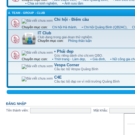
• Chia sẻ kinh nghiệm
,
• Ảnh sưu tầm
4. TEAM - GROUP - CLUB
Chi hội - Điểm cầu
Chuyên mục con:
Chi hội Hà thành
,
• Chi hội Quảng Bình (QB2AC)
,
Ch
IT Club
Club đang trong giai đoạn thử nghiệm.
Chuyên mục con:
Phòng thảo luận
• Phái đẹp
Góc riêng dành cho chị em QBO.
Chuyên mục con:
• Thời trang - Làm đẹp
,
• Gia đình
,
• Nữ công gia c
Vespa Corner
Câu lạc bộ Vespa Quảng Bình
C4E
Câu lạc bộ đạp xe vì môi trường Quảng Bình
ĐĂNG NHẬP
Tên thành viên:
Mật khẩu: