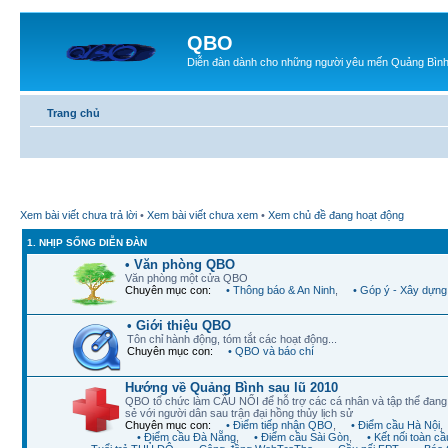
QBO
Diễn đàn dành cho những người yêu mến Quảng Bìn
Trang chủ
Xem bài viết chưa trả lời
•
Xem bài viết chưa xem
•
Xem chủ đề đang hoạt động
1. NHỊP SỐNG DIỄN ĐÀN
• Văn phòng QBO
Văn phòng một cửa QBO
Chuyên mục con:
• Thông báo & An Ninh
,
• Góp ý - Xây dựng
• Giới thiệu QBO
Tôn chỉ hành động, tóm tắt các hoạt động...
Chuyên mục con:
• QBO và báo chí
Hướng về Quảng Bình sau lũ 2010
QBO tổ chức làm CẦU NỐI để hỗ trợ các cá nhân và tập thể đan
sẻ với người dân sau trận đại hồng thủy lịch sử
Chuyên mục con:
• Điểm tiếp nhận QBO
,
• Điểm cầu Hà Nội
,
• Điểm cầu Đà Nẵng
,
• Điểm cầu Sài Gòn
,
• Kết nối toàn cầ