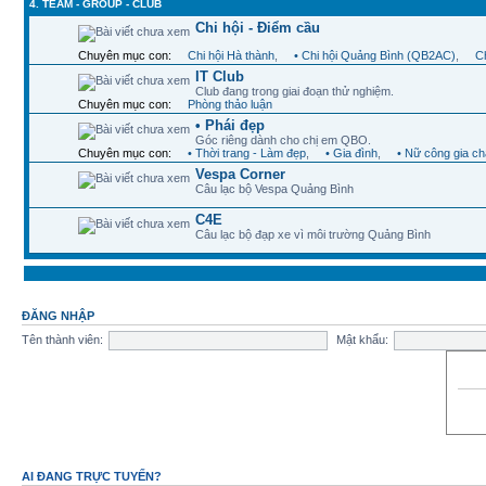
4. TEAM - GROUP - CLUB
Chi hội - Điểm cầu
Chuyên mục con:
Chi hội Hà thành
,
• Chi hội Quảng Bình (QB2AC)
,
Ch
IT Club
Club đang trong giai đoạn thử nghiệm.
Chuyên mục con:
Phòng thảo luận
• Phái đẹp
Góc riêng dành cho chị em QBO.
Chuyên mục con:
• Thời trang - Làm đẹp
,
• Gia đình
,
• Nữ công gia c
Vespa Corner
Câu lạc bộ Vespa Quảng Bình
C4E
Câu lạc bộ đạp xe vì môi trường Quảng Bình
ĐĂNG NHẬP
Tên thành viên:
Mật khẩu:
AI ĐANG TRỰC TUYẾN?