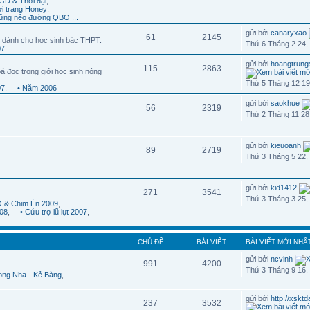
GD & Thời đại
,
ời trang Honey
,
ững nẻo đường QBO ...
gửi bởi
canaryxao
61
2145
 dành cho học sinh bậc THPT.
Thứ 6 Tháng 2 24,
07
gửi bởi
hoangtrung
115
2863
á đọc trong giới học sinh nông
Thứ 5 Tháng 12 19
07
,
• Năm 2006
gửi bởi
saokhue
56
2319
Thứ 2 Tháng 11 28
gửi bởi
kieuoanh
89
2719
Thứ 3 Tháng 5 22,
gửi bởi
kid1412
271
3541
Thứ 3 Tháng 3 25,
 & Chim Én 2009
,
08
,
• Cứu trợ lũ lụt 2007
,
CHỦ ĐỀ
BÀI VIẾT
BÀI VIẾT MỚI NHẤ
gửi bởi
ncvinh
991
4200
Thứ 3 Tháng 9 16,
ong Nha - Kẻ Bàng
,
gửi bởi
http://xskt
237
3532