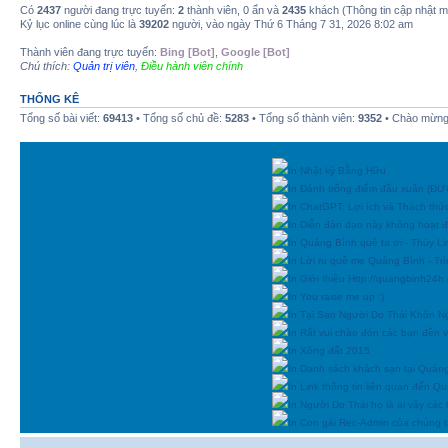
Có
2437
người đang trực tuyến:
2
thành viên, 0 ẩn và
2435
khách (Thông tin cập nhật 
Kỷ lục online cùng lúc là
39202
người, vào ngày Thứ 6 Tháng 7 31, 2026 8:02 am
Thành viên đang trực tuyến:
Bing [Bot]
,
Google [Bot]
Chú thích:
Quản trị viên
,
Điều hành viên chính
THỐNG KÊ
Tổng số bài viết:
69413
• Tổng số chủ đề:
5283
• Tổng số thành viên:
9352
• Chào mừng 
In Nhật ký Bằng Hữu
In Đánh trống điểm đầu xuân (
In ChatGPT: Lợi ích và Thách thứ
In Diễn đàn dạo này không hoạt 
In Quảng Bình quê ta ơi - Thùy Li
In Lời ru quê mẹ Quảng Bình - Tr
In Giới thiệu Http://quangbinh24
In You raise me up :)
In Tại Sao Người Do Thái Khôn N
In Rất vui chào đón các bạn đền vớ
In Xông đất 2015
In Danh sách khách sạn tại Quản
In Link thông tin liên quan đến Q
In Người Do Thái họ là ai vậy các
In Con gái Rec-Admin của chúng t