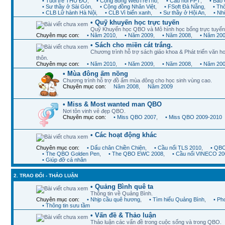
• Tuổi trẻ THỦ ĐÔ
,
• Cộng đồng WebTreTho
,
• Cầu nối FPT
,
• Báo 
• Sư thầy ở Sài Gòn
,
• Cộng đồng Nhân Việt
,
• FSoft Đà Nẵng
,
• Th
• CLB Lữ hành Hà Nội
,
• CLB Vì biển xanh
,
• Sư thầy ở Hội An
,
• Nh
• Quỹ khuyến học trực tuyến
Quỹ Khuyến học QBO và Mô hình học bổng trực tuyến
Chuyên mục con:
• Năm 2010
,
• Năm 2009
,
• Năm 2008
,
• Năm 20
• Sách cho miền cát trắng.
Chương trình hỗ trợ sách giáo khoa & Phát triển văn ho
thôn.
Chuyên mục con:
• Năm 2010
,
• Năm 2009
,
• Năm 2008
,
• Năm 20
• Mùa đông ấm nồng
Chương trình hỗ trợ đồ ấm mùa đông cho học sinh vùng cao.
Chuyên mục con:
Năm 2008
,
Năm 2009
• Miss & Most wanted man QBO
Nơi tôn vinh vẻ đẹp QBO.
Chuyên mục con:
• Miss QBO 2007
,
• Miss QBO 2009-2010
• Các hoạt động khác
Chuyên mục con:
• Dấu chân Chiền Chiện
,
• Cầu nối TLS 2010
,
• QBO
• The QBO Golden Pen
,
• The QBO EWC 2008
,
• Cầu nối VINECO 20
• Giúp đỡ cá nhân
2. TRAO ĐỔI - THẢO LUẬN
• Quảng Bình quê ta
Thông tin về Quảng Bình.
Chuyên mục con:
• Nhịp cầu quê hương
,
• Tìm hiểu Quảng Bình
,
• Ph
• Thông tin sưu tầm
• Vấn đề & Thảo luận
Thảo luận các vấn đề trong cuộc sống và trong QBO.