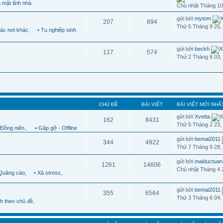
 mặt tỉnh nhà
Chủ nhật Tháng 10
gửi bởi
mytom
207
894
Thứ 5 Tháng 9 25,
Các nơi khác
,
• Tu nghiệp sinh
gửi bởi
beckh
117
574
Thứ 2 Tháng 6 03,
CHỦ ĐỀ
BÀI VIẾT
BÀI VIẾT MỚI NHẤ
gửi bởi
Xvetta
162
8431
Thứ 5 Tháng 2 23,
 Đồng niên.
,
• Gặp gỡ - Offline
gửi bởi
bemai2011
344
4922
Thứ 7 Tháng 9 28,
gửi bởi
maiductuan
1261
14606
Chủ nhật Tháng 4 
 Quảng cáo
,
• Xả stress
,
gửi bởi
bemai2011
355
6564
Thứ 3 Tháng 6 04,
nh theo chủ đề
,