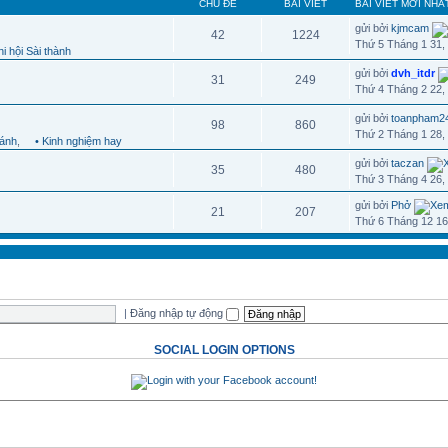
CHỦ ĐỀ
BÀI VIẾT
BÀI VIẾT MỚI NHẤ
gửi bởi
kjmcam
42
1224
Thứ 5 Tháng 1 31,
i hội Sài thành
gửi bởi
dvh_itdr
31
249
Thứ 4 Tháng 2 22,
gửi bởi
toanpham2
98
860
Thứ 2 Tháng 1 28,
hánh
,
• Kinh nghiệm hay
gửi bởi
taczan
35
480
Thứ 3 Tháng 4 26,
gửi bởi
Phở
21
207
Thứ 6 Tháng 12 16
|
Đăng nhập tự động
SOCIAL LOGIN OPTIONS