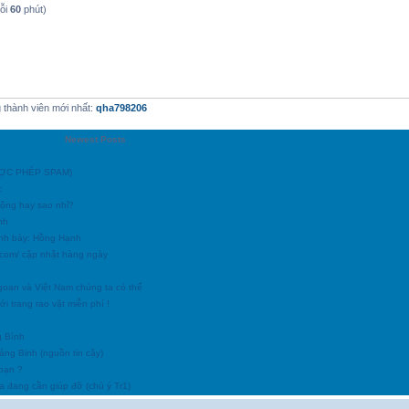
mỗi
60
phút)
thành viên mới nhất:
qha798206
Newest Posts
ĐƯỢC PHÉP SPAM)
c
động hay sao nhỉ?
nh
ình bày: Hồng Hạnh
h.com/ cập nhật hàng ngày
goan và Việt Nam chúng ta có thể
i trang rao vặt miễn phí !
g Bình
uảng Binh (nguồn tin cậy)
 bạn ?
a đang cần giúp đỡ (chú ý Tr1)