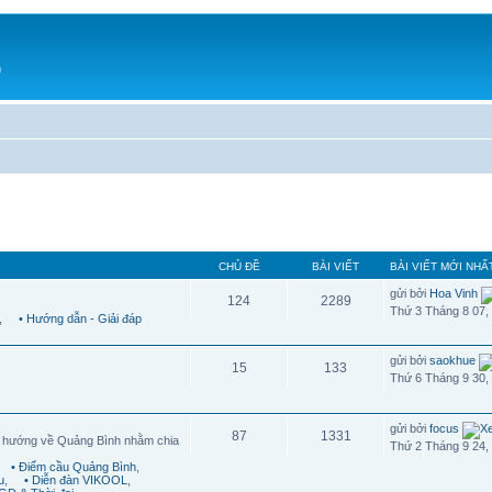
h
CHỦ ĐỀ
BÀI VIẾT
BÀI VIẾT MỚI NHẤ
gửi bởi
Hoa Vinh
124
2289
Thứ 3 Tháng 8 07,
,
• Hướng dẫn - Giải đáp
gửi bởi
saokhue
15
133
Thứ 6 Tháng 9 30,
gửi bởi
focus
87
1331
g hướng về Quảng Bình nhằm chia
Thứ 2 Tháng 9 24,
• Điểm cầu Quảng Bình
,
u
,
• Diễn đàn VIKOOL
,