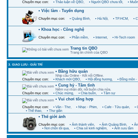
Chuyên mục con:
• Thảo luận về QBO
,
• Người QBO chưa tốt
,
• Muôn
• Việc làm - Tuyển dụng
Chuyên mục con:
• Quảng Bình
,
• Hà Nội
,
• TP.HCM
,
• 
• Khoa học - Công nghệ
Chuyên mục con:
• Phần mềm
,
• Internet
,
• Hi-Tech room
Trang tin QBO
Trang tin chính của QBO
3. GIAO LƯU - GIẢI TRÍ
• Bằng hữu quán
Nhịp cầu Online - Kết nối Offline.
Chuyên mục con:
• Khách mời QBO
,
• Hội đồng hương
,
• Đồng môn -
• Cung hỷ - Tâm tình
Niềm vui nhân đôi, nỗi buồn chia nửa.
Chuyên mục con:
• Chúc mừng
,
• Chia buồn
,
• Tâm sự
• Vui chơi tổng hợp
Chuyên mục con:
• Văn - Thơ
,
• Nhạc - Phim
,
• Cafe - Tửu quán
,
•
• Thể thao
,
• Thư giãn
• Thế giới ảnh
Chuyên mục con:
• Ảnh thành viên
,
• Ảnh Quảng Bình
,
• Ả
• Nơi chốn tôi qua
,
• Chia sẻ kinh nghiệm
,
• Ảnh sưu tầm