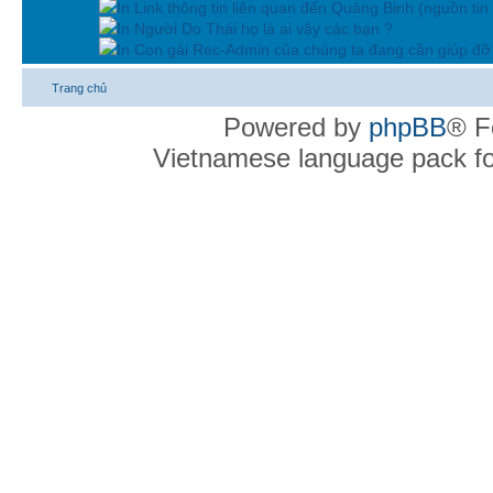
In Link thông tin liên quan đến Quảng Binh (nguồn tin
In Người Do Thái họ là ai vậy các bạn ?
In Con gái Rec-Admin của chúng ta đang cần giúp đỡ 
Trang chủ
Powered by
phpBB
® F
Vietnamese language pack f