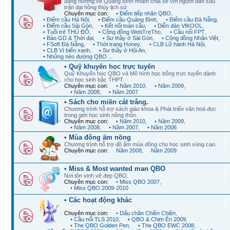
đang hướng về Quảng Bình nhằm chia sẻ với người dân sau
trận đại hồng thủy lịch sử
Chuyên mục con:
• Điểm tiếp nhận QBO
,
• Điểm cầu Hà Nội
,
• Điểm cầu Quảng Bình
,
• Điểm cầu Đà Nẵng
,
• Điểm cầu Sài Gòn
,
• Kết nối toàn cầu
,
• Diễn đàn VIKOOL
,
• Tuổi trẻ THỦ ĐÔ
,
• Cộng đồng WebTreTho
,
• Cầu nối FPT
,
• Báo GD & Thời đại
,
• Sư thầy ở Sài Gòn
,
• Cộng đồng Nhân Việt
,
• FSoft Đà Nẵng
,
• Thời trang Honey
,
• CLB Lữ hành Hà Nội
,
• CLB Vì biển xanh
,
• Sư thầy ở Hội An
,
• Những nẻo đường QBO ...
• Quỹ khuyến học trực tuyến
Quỹ Khuyến học QBO và Mô hình học bổng trực tuyến dành
cho học sinh bậc THPT.
Chuyên mục con:
• Năm 2010
,
• Năm 2009
,
• Năm 2008
,
• Năm 2007
• Sách cho miền cát trắng.
Chương trình hỗ trợ sách giáo khoa & Phát triển văn hoá đọc
trong giới học sinh nông thôn.
Chuyên mục con:
• Năm 2010
,
• Năm 2009
,
• Năm 2008
,
• Năm 2007
,
• Năm 2006
• Mùa đông ấm nồng
Chương trình hỗ trợ đồ ấm mùa đông cho học sinh vùng cao.
Chuyên mục con:
Năm 2008
,
Năm 2009
• Miss & Most wanted man QBO
Nơi tôn vinh vẻ đẹp QBO.
Chuyên mục con:
• Miss QBO 2007
,
• Miss QBO 2009-2010
• Các hoạt động khác
Chuyên mục con:
• Dấu chân Chiền Chiện
,
• Cầu nối TLS 2010
,
• QBO & Chim Én 2009
,
• The QBO Golden Pen
,
• The QBO EWC 2008
,