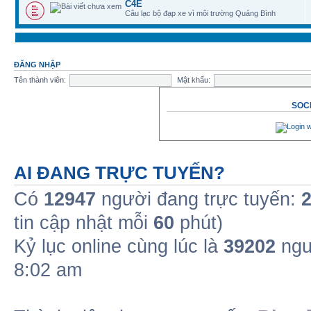
C4E
Câu lạc bộ đạp xe vì môi trường Quảng Bình
ĐĂNG NHẬP
Tên thành viên:
Mật khẩu:
SOCI
AI ĐANG TRỰC TUYẾN?
Có
12947
người đang trực tuyến:
tin cập nhật mỗi
60
phút)
Kỷ lục online cùng lúc là
39202
ngư
8:02 am