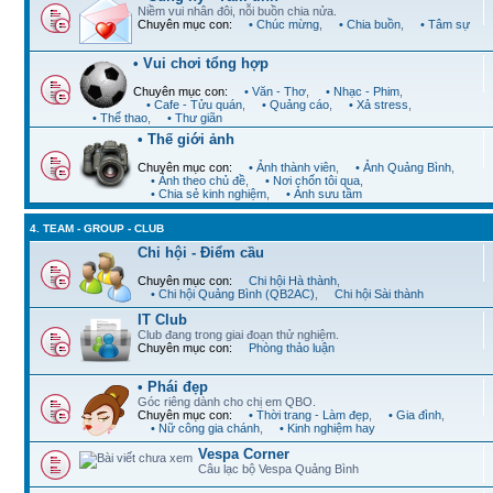
Niềm vui nhân đôi, nỗi buồn chia nửa.
Chuyên mục con:
• Chúc mừng
,
• Chia buồn
,
• Tâm sự
• Vui chơi tổng hợp
Chuyên mục con:
• Văn - Thơ
,
• Nhạc - Phim
,
• Cafe - Tửu quán
,
• Quảng cáo
,
• Xả stress
,
• Thể thao
,
• Thư giãn
• Thế giới ảnh
Chuyên mục con:
• Ảnh thành viên
,
• Ảnh Quảng Bình
,
• Ảnh theo chủ đề
,
• Nơi chốn tôi qua
,
• Chia sẻ kinh nghiệm
,
• Ảnh sưu tầm
4. TEAM - GROUP - CLUB
Chi hội - Điểm cầu
Chuyên mục con:
Chi hội Hà thành
,
• Chi hội Quảng Bình (QB2AC)
,
Chi hội Sài thành
IT Club
Club đang trong giai đoạn thử nghiệm.
Chuyên mục con:
Phòng thảo luận
• Phái đẹp
Góc riêng dành cho chị em QBO.
Chuyên mục con:
• Thời trang - Làm đẹp
,
• Gia đình
,
• Nữ công gia chánh
,
• Kinh nghiệm hay
Vespa Corner
Câu lạc bộ Vespa Quảng Bình