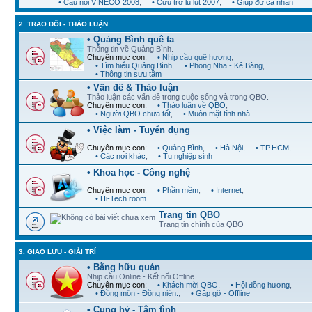
• Cầu nối VINECO 2008
,
• Cứu trợ lũ lụt 2007
,
• Giúp đỡ cá nhân
2. TRAO ĐỔI - THẢO LUẬN
• Quảng Bình quê ta
Thông tin về Quảng Bình.
Chuyên mục con:
• Nhịp cầu quê hương
,
• Tìm hiểu Quảng Bình
,
• Phong Nha - Kẻ Bàng
,
• Thông tin sưu tầm
• Vấn đề & Thảo luận
Thảo luận các vấn đề trong cuộc sống và trong QBO.
Chuyên mục con:
• Thảo luận về QBO
,
• Người QBO chưa tốt
,
• Muôn mặt tỉnh nhà
• Việc làm - Tuyển dụng
Chuyên mục con:
• Quảng Bình
,
• Hà Nội
,
• TP.HCM
,
• Các nơi khác
,
• Tu nghiệp sinh
• Khoa học - Công nghệ
Chuyên mục con:
• Phần mềm
,
• Internet
,
• Hi-Tech room
Trang tin QBO
Trang tin chính của QBO
3. GIAO LƯU - GIẢI TRÍ
• Bằng hữu quán
Nhịp cầu Online - Kết nối Offline.
Chuyên mục con:
• Khách mời QBO
,
• Hội đồng hương
,
• Đồng môn - Đồng niên.
,
• Gặp gỡ - Offline
• Cung hỷ - Tâm tình