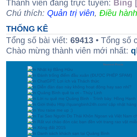
Thành viên đang trực tuyến:
Bing 
Chú thích:
Quản trị viên
,
Điều hành
THỐNG KÊ
Tổng số bài viết:
69413
• Tổng số 
Chào mừng thành viên mới nhất:
q
Newest Posts
In Nhật ký Bằng Hữu
In Đánh trống điểm đầu xuân (ĐƯỢC PHÉP SPAM)
In ChatGPT: Lợi ích và Thách thức
In Diễn đàn dạo này không hoạt động hay sao nhỉ?
In Quảng Bình quê ta ơi - Thùy Linh
In Lời ru quê mẹ Quảng Bình - Trình bày: Hồng Hạnh
In Giới thiệu Http://quangbinh24h.com/ cập nhật hàn
In You raise me up :)
In Tại Sao Người Do Thái Khôn Ngoan và Việt Nam ch
In Rất vui chào đón các bạn đền với trang rao vặt miễn
In Xông đất 2015
In Danh sách khách sạn tại Quảng Bình