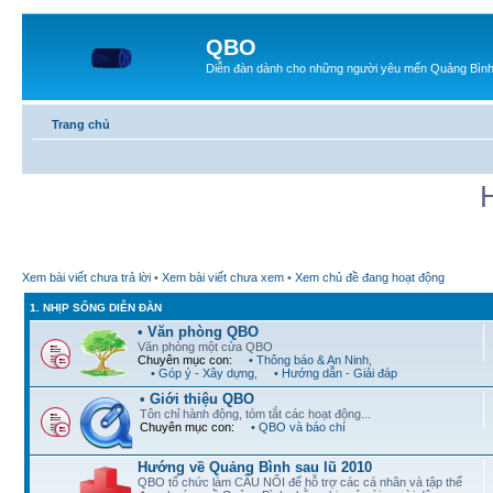
QBO
Diễn đàn dành cho những người yêu mến Quảng Bìn
Trang chủ
Xem bài viết chưa trả lời
•
Xem bài viết chưa xem
•
Xem chủ đề đang hoạt động
1. NHỊP SỐNG DIỄN ĐÀN
• Văn phòng QBO
Văn phòng một cửa QBO
Chuyên mục con:
• Thông báo & An Ninh
,
• Góp ý - Xây dựng
,
• Hướng dẫn - Giải đáp
• Giới thiệu QBO
Tôn chỉ hành động, tóm tắt các hoạt động...
Chuyên mục con:
• QBO và báo chí
Hướng về Quảng Bình sau lũ 2010
QBO tổ chức làm CẦU NỐI để hỗ trợ các cá nhân và tập thể