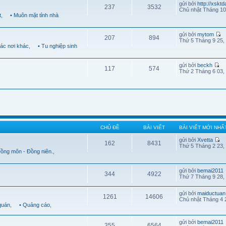
gửi bởi
http://xskt
237
3532
Chủ nhật Tháng 10
t
,
• Muôn mặt tỉnh nhà
gửi bởi
mytom
207
894
Thứ 5 Tháng 9 25,
Các nơi khác
,
• Tu nghiệp sinh
gửi bởi
beckh
117
574
Thứ 2 Tháng 6 03,
CHỦ ĐỀ
BÀI VIẾT
BÀI VIẾT MỚI NHẤ
gửi bởi
Xvetta
162
8431
Thứ 5 Tháng 2 23,
Đồng môn - Đồng niên.
,
gửi bởi
bemai2011
344
4922
Thứ 7 Tháng 9 28,
gửi bởi
maiductuan
1261
14606
Chủ nhật Tháng 4 
quán
,
• Quảng cáo
,
gửi bởi
bemai2011
355
6564