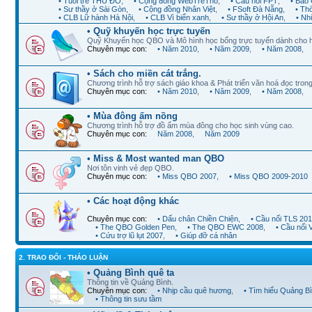
• Tuổi trẻ THỦ ĐÔ
,
• Cộng đồng WebTreTho
,
• Cầu nối FPT
,
• Báo 
• Sư thầy ở Sài Gòn
,
• Cộng đồng Nhân Việt
,
• FSoft Đà Nẵng
,
• Th
• CLB Lữ hành Hà Nội
,
• CLB Vì biển xanh
,
• Sư thầy ở Hội An
,
• Nh
• Quỹ khuyến học trực tuyến
Quỹ Khuyến học QBO và Mô hình học bổng trực tuyến dành cho 
Chuyên mục con:
• Năm 2010
,
• Năm 2009
,
• Năm 2008
,
• Sách cho miền cát trắng.
Chương trình hỗ trợ sách giáo khoa & Phát triển văn hoá đọc trong
Chuyên mục con:
• Năm 2010
,
• Năm 2009
,
• Năm 2008
,
• Mùa đông ấm nồng
Chương trình hỗ trợ đồ ấm mùa đông cho học sinh vùng cao.
Chuyên mục con:
Năm 2008
,
Năm 2009
• Miss & Most wanted man QBO
Nơi tôn vinh vẻ đẹp QBO.
Chuyên mục con:
• Miss QBO 2007
,
• Miss QBO 2009-2010
• Các hoạt động khác
Chuyên mục con:
• Dấu chân Chiền Chiện
,
• Cầu nối TLS 20
• The QBO Golden Pen
,
• The QBO EWC 2008
,
• Cầu nối
• Cứu trợ lũ lụt 2007
,
• Giúp đỡ cá nhân
2. TRAO ĐỔI - THẢO LUẬN
• Quảng Bình quê ta
Thông tin về Quảng Bình.
Chuyên mục con:
• Nhịp cầu quê hương
,
• Tìm hiểu Quảng B
• Thông tin sưu tầm