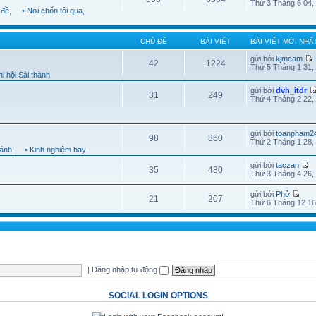
Thứ 3 Tháng 6 04,
 đề
,
• Nơi chốn tôi qua
,
CHỦ ĐỀ
BÀI VIẾT
BÀI VIẾT MỚI NHẤ
gửi bởi
kjmcam
42
1224
Thứ 5 Tháng 1 31,
i hội Sài thành
gửi bởi
dvh_itdr
31
249
Thứ 4 Tháng 2 22,
gửi bởi
toanpham2
98
860
Thứ 2 Tháng 1 28,
hánh
,
• Kinh nghiệm hay
gửi bởi
taczan
35
480
Thứ 3 Tháng 4 26,
gửi bởi
Phở
21
207
Thứ 6 Tháng 12 16
|
Đăng nhập tự động
SOCIAL LOGIN OPTIONS