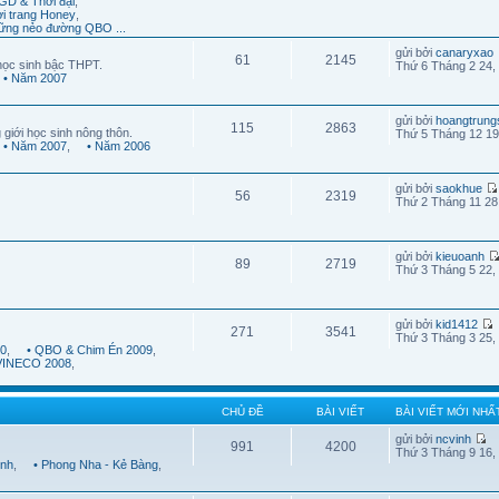
GD & Thời đại
,
ời trang Honey
,
ững nẻo đường QBO ...
gửi bởi
canaryxao
61
2145
học sinh bậc THPT.
Thứ 6 Tháng 2 24,
• Năm 2007
gửi bởi
hoangtrung
115
2863
 giới học sinh nông thôn.
Thứ 5 Tháng 12 19
• Năm 2007
,
• Năm 2006
gửi bởi
saokhue
56
2319
Thứ 2 Tháng 11 28
gửi bởi
kieuoanh
89
2719
Thứ 3 Tháng 5 22,
gửi bởi
kid1412
271
3541
Thứ 3 Tháng 3 25,
10
,
• QBO & Chim Én 2009
,
 VINECO 2008
,
CHỦ ĐỀ
BÀI VIẾT
BÀI VIẾT MỚI NHẤ
gửi bởi
ncvinh
991
4200
Thứ 3 Tháng 9 16,
ình
,
• Phong Nha - Kẻ Bàng
,