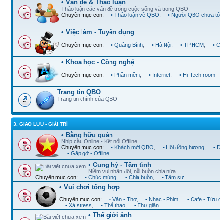
• Vấn đề & Thảo luận
Thảo luận các vấn đề trong cuộc sống và trong QBO.
Chuyên mục con:
• Thảo luận về QBO
,
• Người QBO chưa tố
• Việc làm - Tuyển dụng
Chuyên mục con:
• Quảng Bình
,
• Hà Nội
,
• TP.HCM
,
• 
• Khoa học - Công nghệ
Chuyên mục con:
• Phần mềm
,
• Internet
,
• Hi-Tech room
Trang tin QBO
Trang tin chính của QBO
3. GIAO LƯU - GIẢI TRÍ
• Bằng hữu quán
Nhịp cầu Online - Kết nối Offline.
Chuyên mục con:
• Khách mời QBO
,
• Hội đồng hương
,
• 
• Gặp gỡ - Offline
• Cung hỷ - Tâm tình
Niềm vui nhân đôi, nỗi buồn chia nửa.
Chuyên mục con:
• Chúc mừng
,
• Chia buồn
,
• Tâm sự
• Vui chơi tổng hợp
Chuyên mục con:
• Văn - Thơ
,
• Nhạc - Phim
,
• Cafe - Tửu 
• Xả stress
,
• Thể thao
,
• Thư giãn
• Thế giới ảnh