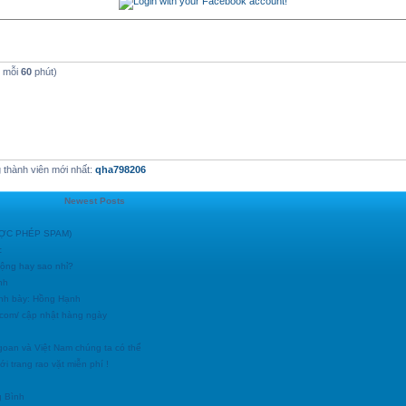
t mỗi
60
phút)
thành viên mới nhất:
qha798206
Newest Posts
ĐƯỢC PHÉP SPAM)
c
động hay sao nhỉ?
nh
ình bày: Hồng Hạnh
h.com/ cập nhật hàng ngày
goan và Việt Nam chúng ta có thể
i trang rao vặt miễn phí !
g Bình