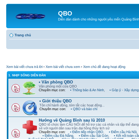
QBO
Diễn đàn dành cho những người yêu mến Quảng Bìn
Trang chủ
Xem bài viết chưa trả lời
•
Xem bài viết chưa xem
•
Xem chủ đề đang hoạt động
1. NHỊP SỐNG DIỄN ĐÀN
• Văn phòng QBO
Văn phòng một cửa QBO
Chuyên mục con:
• Thông báo & An Ninh
,
• Góp ý - Xây dựng
• Giới thiệu QBO
Tôn chỉ hành động, tóm tắt các hoạt động...
Chuyên mục con:
• QBO và báo chí
Hướng về Quảng Bình sau lũ 2010
QBO tổ chức làm CẦU NỐI để hỗ trợ các cá nhân và tập thể đan
sẻ với người dân sau trận đại hồng thủy lịch sử
Chuyên mục con:
• Điểm tiếp nhận QBO
,
• Điểm cầu Hà Nội
,
• Điểm cầu Đà Nẵng
,
• Điểm cầu Sài Gòn
,
• Kết nối toàn cầ