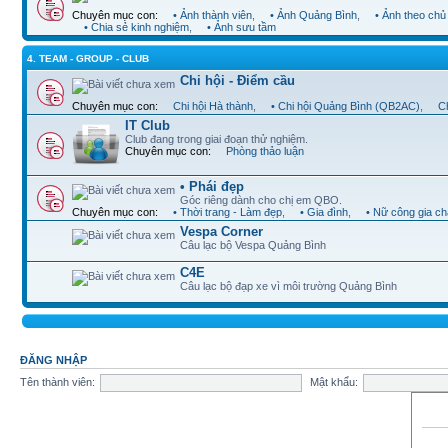
Chuyên mục con:
• Ảnh thành viên
,
• Ảnh Quảng Bình
,
• Ảnh theo chủ
• Chia sẻ kinh nghiệm
,
• Ảnh sưu tầm
4. TEAM - GROUP - CLUB
Chi hội - Điểm cầu
Chuyên mục con:
Chi hội Hà thành
,
• Chi hội Quảng Bình (QB2AC)
,
Ch
IT Club
Club đang trong giai đoạn thử nghiệm.
Chuyên mục con:
Phòng thảo luận
• Phái đẹp
Góc riêng dành cho chị em QBO.
Chuyên mục con:
• Thời trang - Làm đẹp
,
• Gia đình
,
• Nữ công gia c
Vespa Corner
Câu lạc bộ Vespa Quảng Bình
C4E
Câu lạc bộ đạp xe vì môi trường Quảng Bình
ĐĂNG NHẬP
Tên thành viên:
Mật khẩu: