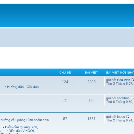
h
CHỦ ĐỀ
BÀI VIẾT
BÀI VIẾT MỚI NHẤ
gửi bởi
Hoa Vinh
124
2289
Thứ 3 Tháng 8 07,
,
• Hướng dẫn - Giải đáp
gửi bởi
saokhue
15
133
Thứ 6 Tháng 9 30,
gửi bởi
focus
87
1331
g hướng về Quảng Bình nhằm chia
Thứ 2 Tháng 9 24,
• Điểm cầu Quảng Bình
,
u
,
• Diễn đàn VIKOOL
,