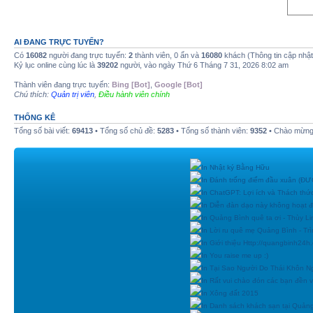
AI ĐANG TRỰC TUYẾN?
Có
16082
người đang trực tuyến:
2
thành viên, 0 ẩn và
16080
khách (Thông tin cập nhậ
Kỷ lục online cùng lúc là
39202
người, vào ngày Thứ 6 Tháng 7 31, 2026 8:02 am
Thành viên đang trực tuyến:
Bing [Bot]
,
Google [Bot]
Chú thích:
Quản trị viên
,
Điều hành viên chính
THỐNG KÊ
Tổng số bài viết:
69413
• Tổng số chủ đề:
5283
• Tổng số thành viên:
9352
• Chào mừng 
In Nhật ký Bằng Hữu
In Đánh trống điểm đầu xuân (
In ChatGPT: Lợi ích và Thách thứ
In Diễn đàn dạo này không hoạt 
In Quảng Bình quê ta ơi - Thùy Li
In Lời ru quê mẹ Quảng Bình - Tr
In Giới thiệu Http://quangbinh24
In You raise me up :)
In Tại Sao Người Do Thái Khôn N
In Rất vui chào đón các bạn đền vớ
In Xông đất 2015
In Danh sách khách sạn tại Quản