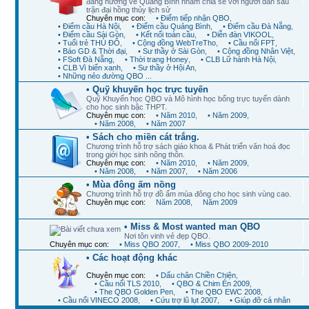
đang hướng về Quảng Bình nhằm chia sẻ với người dân sau
trận đại hồng thủy lịch sử
Chuyên mục con:
• Điểm tiếp nhận QBO
,
• Điểm cầu Hà Nội
,
• Điểm cầu Quảng Bình
,
• Điểm cầu Đà Nẵng
,
• Điểm cầu Sài Gòn
,
• Kết nối toàn cầu
,
• Diễn đàn VIKOOL
,
• Tuổi trẻ THỦ ĐÔ
,
• Cộng đồng WebTreTho
,
• Cầu nối FPT
,
• Báo GD & Thời đại
,
• Sư thầy ở Sài Gòn
,
• Cộng đồng Nhân Việt
,
• FSoft Đà Nẵng
,
• Thời trang Honey
,
• CLB Lữ hành Hà Nội
,
• CLB Vì biển xanh
,
• Sư thầy ở Hội An
,
• Những nẻo đường QBO ...
• Quỹ khuyến học trực tuyến
Quỹ Khuyến học QBO và Mô hình học bổng trực tuyến dành
cho học sinh bậc THPT.
Chuyên mục con:
• Năm 2010
,
• Năm 2009
,
• Năm 2008
,
• Năm 2007
• Sách cho miền cát trắng.
Chương trình hỗ trợ sách giáo khoa & Phát triển văn hoá đọc
trong giới học sinh nông thôn.
Chuyên mục con:
• Năm 2010
,
• Năm 2009
,
• Năm 2008
,
• Năm 2007
,
• Năm 2006
• Mùa đông ấm nồng
Chương trình hỗ trợ đồ ấm mùa đông cho học sinh vùng cao.
Chuyên mục con:
Năm 2008
,
Năm 2009
• Miss & Most wanted man QBO
Nơi tôn vinh vẻ đẹp QBO.
Chuyên mục con:
• Miss QBO 2007
,
• Miss QBO 2009-2010
• Các hoạt động khác
Chuyên mục con:
• Dấu chân Chiền Chiện
,
• Cầu nối TLS 2010
,
• QBO & Chim Én 2009
,
• The QBO Golden Pen
,
• The QBO EWC 2008
,
• Cầu nối VINECO 2008
,
• Cứu trợ lũ lụt 2007
,
• Giúp đỡ cá nhân