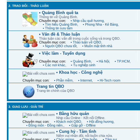
2. TRAO ĐỔI - THẢO LUẬN
• Quảng Bình quê ta
Thông tin về Quảng Bình.
Chuyên mục con:
• Nhịp cầu quê hương
,
• Tìm hiểu Quảng Bình
,
• Phong Nha - Kẻ Bàng
,
• Thông tin sưu tầm
• Vấn đề & Thảo luận
Thảo luận các vấn đề trong cuộc sống và trong QBO.
Chuyên mục con:
• Thảo luận về QBO
,
• Người QBO chưa tốt
,
• Muôn mặt tỉnh nhà
• Việc làm - Tuyển dụng
Chuyên mục con:
• Quảng Bình
,
• Hà Nội
,
• TP.HCM
,
• Các nơi khác
,
• Tu nghiệp sinh
• Khoa học - Công nghệ
Chuyên mục con:
• Phần mềm
,
• Internet
,
• Hi-Tech room
Trang tin QBO
Trang tin chính của QBO
3. GIAO LƯU - GIẢI TRÍ
• Bằng hữu quán
Nhịp cầu Online - Kết nối Offline.
Chuyên mục con:
• Khách mời QBO
,
• Hội đồng hương
,
• Đồng môn - Đồng niên.
,
• Gặp gỡ - Offline
• Cung hỷ - Tâm tình
Niềm vui nhân đôi, nỗi buồn chia nửa.
Chuyên mục con:
• Chúc mừng
,
• Chia buồn
,
• Tâm sự