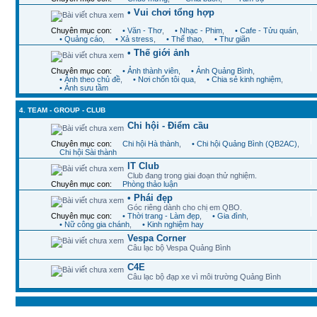
• Vui chơi tổng hợp
Chuyên mục con:
• Văn - Thơ
,
• Nhạc - Phim
,
• Cafe - Tửu quán
,
• Quảng cáo
,
• Xả stress
,
• Thể thao
,
• Thư giãn
• Thế giới ảnh
Chuyên mục con:
• Ảnh thành viên
,
• Ảnh Quảng Bình
,
• Ảnh theo chủ đề
,
• Nơi chốn tôi qua
,
• Chia sẻ kinh nghiệm
,
• Ảnh sưu tầm
4. TEAM - GROUP - CLUB
Chi hội - Điểm cầu
Chuyên mục con:
Chi hội Hà thành
,
• Chi hội Quảng Bình (QB2AC)
,
Chi hội Sài thành
IT Club
Club đang trong giai đoạn thử nghiệm.
Chuyên mục con:
Phòng thảo luận
• Phái đẹp
Góc riêng dành cho chị em QBO.
Chuyên mục con:
• Thời trang - Làm đẹp
,
• Gia đình
,
• Nữ công gia chánh
,
• Kinh nghiệm hay
Vespa Corner
Câu lạc bộ Vespa Quảng Bình
C4E
Câu lạc bộ đạp xe vì môi trường Quảng Bình