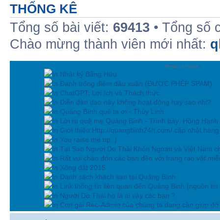
THỐNG KÊ
Tổng số bài viết:
69413
• Tổng số 
Chào mừng thành viên mới nhất:
q
Newest Posts
In Nhật ký Bằng Hữu
In Đánh trống điểm đầu xuân (ĐƯỢC PHÉP SPAM)
In ChatGPT: Lợi ích và Thách thức
In Diễn đàn dạo này không hoạt động hay sao nhỉ?
In Quảng Bình quê ta ơi - Thùy Linh
In Lời ru quê mẹ Quảng Bình - Trình bày: Hồng Hạnh
In Giới thiệu Http://quangbinh24h.com/ cập nhật hàn
In You raise me up :)
In Tại Sao Người Do Thái Khôn Ngoan và Việt Nam ch
In Rất vui chào đón các bạn đền với trang rao vặt miễn
In Xông đất 2015
In Danh sách khách sạn tại Quảng Bình
In Link thông tin liên quan đến Quảng Binh (nguồn tin
In Người Do Thái họ là ai vậy các bạn ?
In Con gái Rec-Admin của chúng ta đang cần giúp đỡ 