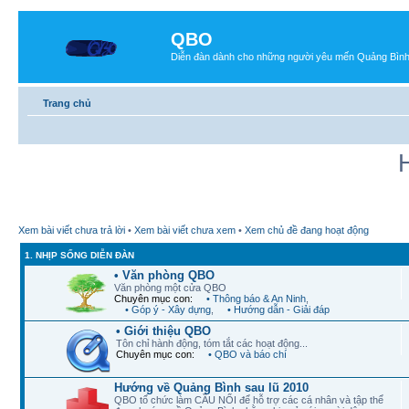
QBO
Diễn đàn dành cho những người yêu mến Quảng Bìn
Trang chủ
Xem bài viết chưa trả lời
•
Xem bài viết chưa xem
•
Xem chủ đề đang hoạt động
1. NHỊP SỐNG DIỄN ĐÀN
• Văn phòng QBO
Văn phòng một cửa QBO
Chuyên mục con:
• Thông báo & An Ninh
,
• Góp ý - Xây dựng
,
• Hướng dẫn - Giải đáp
• Giới thiệu QBO
Tôn chỉ hành động, tóm tắt các hoạt động...
Chuyên mục con:
• QBO và báo chí
Hướng về Quảng Bình sau lũ 2010
QBO tổ chức làm CẦU NỐI để hỗ trợ các cá nhân và tập thể