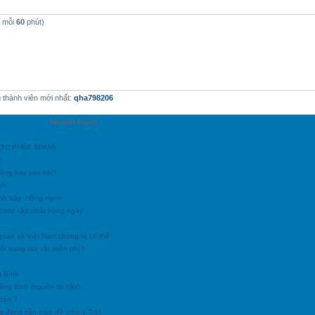
t mỗi
60
phút)
thành viên mới nhất:
qha798206
Newest Posts
ĐƯỢC PHÉP SPAM)
c
động hay sao nhỉ?
nh
ình bày: Hồng Hạnh
h.com/ cập nhật hàng ngày
goan và Việt Nam chúng ta có thể
i trang rao vặt miễn phí !
g Bình
uảng Binh (nguồn tin cậy)
 bạn ?
a đang cần giúp đỡ (chú ý Tr1)