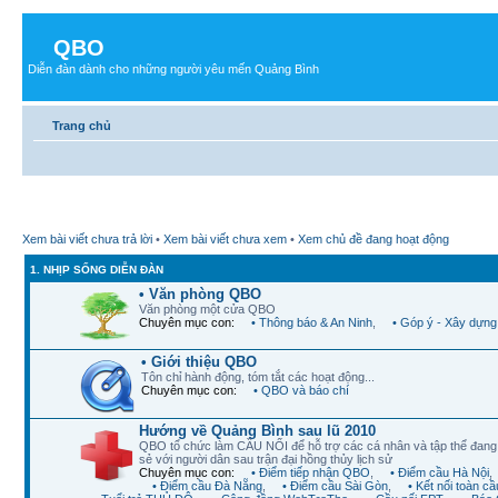
QBO
Diễn đàn dành cho những người yêu mến Quảng Bình
Trang chủ
Xem bài viết chưa trả lời
•
Xem bài viết chưa xem
•
Xem chủ đề đang hoạt động
1. NHỊP SỐNG DIỄN ĐÀN
• Văn phòng QBO
Văn phòng một cửa QBO
Chuyên mục con:
• Thông báo & An Ninh
,
• Góp ý - Xây dựng
• Giới thiệu QBO
Tôn chỉ hành động, tóm tắt các hoạt động...
Chuyên mục con:
• QBO và báo chí
Hướng về Quảng Bình sau lũ 2010
QBO tổ chức làm CẦU NỐI để hỗ trợ các cá nhân và tập thể đan
sẻ với người dân sau trận đại hồng thủy lịch sử
Chuyên mục con:
• Điểm tiếp nhận QBO
,
• Điểm cầu Hà Nội
,
• Điểm cầu Đà Nẵng
,
• Điểm cầu Sài Gòn
,
• Kết nối toàn cầ