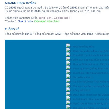
AI ĐANG TRỰC TUYẾN?
Có
16062
người đang trực tuyến:
2
thành viên, 0 ẩn và
16060
khách (Thông tin cập nhậ
Kỷ lục online cùng lúc là
39202
người, vào ngày Thứ 6 Tháng 7 31, 2026 8:02 am
Thành viên đang trực tuyến:
Bing [Bot]
,
Google [Bot]
Chú thích:
Quản trị viên
,
Điều hành viên chính
THỐNG KÊ
Tổng số bài viết:
69413
• Tổng số chủ đề:
5283
• Tổng số thành viên:
9352
• Chào mừng 
In Nhật ký Bằng Hữu
In Đánh trống điểm đầu xuân (
In ChatGPT: Lợi ích và Thách thứ
In Diễn đàn dạo này không hoạt 
In Quảng Bình quê ta ơi - Thùy Li
In Lời ru quê mẹ Quảng Bình - Tr
In Giới thiệu Http://quangbinh24
In You raise me up :)
In Tại Sao Người Do Thái Khôn N
In Rất vui chào đón các bạn đền vớ
In Xông đất 2015
In Danh sách khách sạn tại Quản
In Link thông tin liên quan đến Q
In Người Do Thái họ là ai vậy các
In Con gái Rec-Admin của chúng t