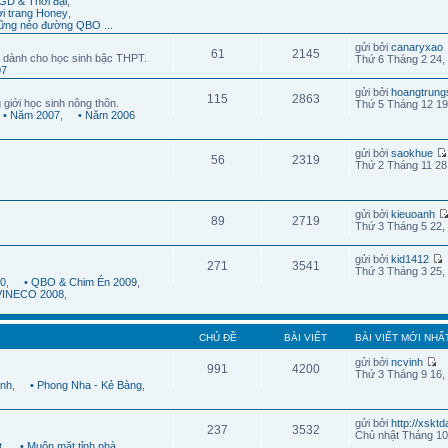
GD & Thời đại
,
ời trang Honey
,
ững nẻo đường QBO ...
gửi bởi
canaryxao
61
2145
 dành cho học sinh bậc THPT.
Thứ 6 Tháng 2 24,
07
gửi bởi
hoangtrung
115
2863
 giới học sinh nông thôn.
Thứ 5 Tháng 12 19
• Năm 2007
,
• Năm 2006
gửi bởi
saokhue
56
2319
Thứ 2 Tháng 11 28
gửi bởi
kieuoanh
89
2719
Thứ 3 Tháng 5 22,
gửi bởi
kid1412
271
3541
Thứ 3 Tháng 3 25,
10
,
• QBO & Chim Én 2009
,
 VINECO 2008
,
CHỦ ĐỀ
BÀI VIẾT
BÀI VIẾT MỚI NHẤ
gửi bởi
ncvinh
991
4200
Thứ 3 Tháng 9 16,
ình
,
• Phong Nha - Kẻ Bàng
,
gửi bởi
http://xskt
237
3532
Chủ nhật Tháng 10
t
,
• Muôn mặt tỉnh nhà