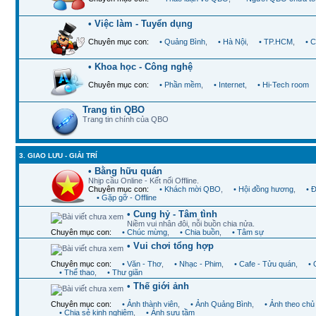
• Việc làm - Tuyển dụng
Chuyên mục con:
• Quảng Bình
,
• Hà Nội
,
• TP.HCM
,
• 
• Khoa học - Công nghệ
Chuyên mục con:
• Phần mềm
,
• Internet
,
• Hi-Tech room
Trang tin QBO
Trang tin chính của QBO
3. GIAO LƯU - GIẢI TRÍ
• Bằng hữu quán
Nhịp cầu Online - Kết nối Offline.
Chuyên mục con:
• Khách mời QBO
,
• Hội đồng hương
,
• 
• Gặp gỡ - Offline
• Cung hỷ - Tâm tình
Niềm vui nhân đôi, nỗi buồn chia nửa.
Chuyên mục con:
• Chúc mừng
,
• Chia buồn
,
• Tâm sự
• Vui chơi tổng hợp
Chuyên mục con:
• Văn - Thơ
,
• Nhạc - Phim
,
• Cafe - Tửu quán
,
•
• Thể thao
,
• Thư giãn
• Thế giới ảnh
Chuyên mục con:
• Ảnh thành viên
,
• Ảnh Quảng Bình
,
• Ảnh theo chủ
• Chia sẻ kinh nghiệm
,
• Ảnh sưu tầm