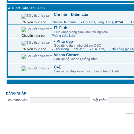
4. TEAM - GROUP - CLUB
Chi hội - Điểm cầu
Chuyên mục con:
Chi hội Hà thành
,
• Chi hội Quảng Bình (QB2AC)
,
Ch
IT Club
Club đang trong giai đoạn thử nghiệm.
Chuyên mục con:
Phòng thảo luận
• Phái đẹp
Góc riêng dành cho chị em QBO.
Chuyên mục con:
• Thời trang - Làm đẹp
,
• Gia đình
,
• Nữ công gia c
Vespa Corner
Câu lạc bộ Vespa Quảng Bình
C4E
Câu lạc bộ đạp xe vì môi trường Quảng Bình
ĐĂNG NHẬP
Tên thành viên:
Mật khẩu: