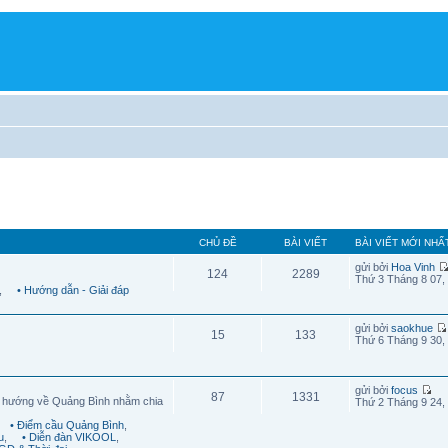
CHỦ ĐỀ
BÀI VIẾT
BÀI VIẾT MỚI NHẤ
gửi bởi
Hoa Vinh
124
2289
Thứ 3 Tháng 8 07,
,
• Hướng dẫn - Giải đáp
gửi bởi
saokhue
15
133
Thứ 6 Tháng 9 30,
gửi bởi
focus
87
1331
g hướng về Quảng Bình nhằm chia
Thứ 2 Tháng 9 24,
• Điểm cầu Quảng Bình
,
u
,
• Diễn đàn VIKOOL
,