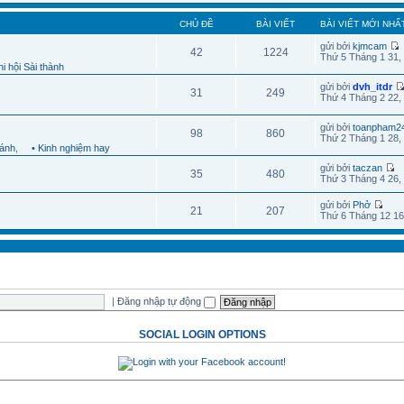
CHỦ ĐỀ
BÀI VIẾT
BÀI VIẾT MỚI NHẤ
gửi bởi
kjmcam
42
1224
Thứ 5 Tháng 1 31,
i hội Sài thành
gửi bởi
dvh_itdr
31
249
Thứ 4 Tháng 2 22,
gửi bởi
toanpham2
98
860
Thứ 2 Tháng 1 28,
hánh
,
• Kinh nghiệm hay
gửi bởi
taczan
35
480
Thứ 3 Tháng 4 26,
gửi bởi
Phở
21
207
Thứ 6 Tháng 12 16
|
Đăng nhập tự động
SOCIAL LOGIN OPTIONS