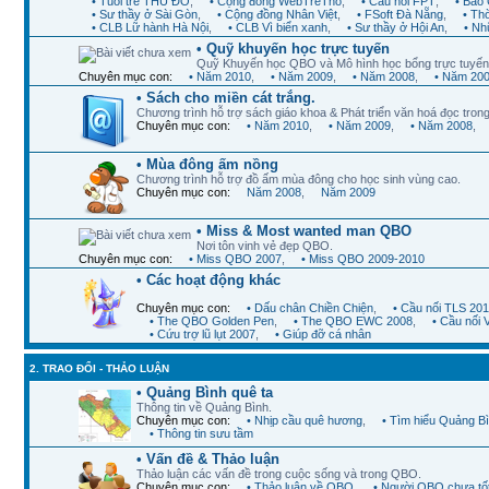
• Tuổi trẻ THỦ ĐÔ
,
• Cộng đồng WebTreTho
,
• Cầu nối FPT
,
• Báo 
• Sư thầy ở Sài Gòn
,
• Cộng đồng Nhân Việt
,
• FSoft Đà Nẵng
,
• Th
• CLB Lữ hành Hà Nội
,
• CLB Vì biển xanh
,
• Sư thầy ở Hội An
,
• Nh
• Quỹ khuyến học trực tuyến
Quỹ Khuyến học QBO và Mô hình học bổng trực tuyến
Chuyên mục con:
• Năm 2010
,
• Năm 2009
,
• Năm 2008
,
• Năm 20
• Sách cho miền cát trắng.
Chương trình hỗ trợ sách giáo khoa & Phát triển văn hoá đọc trong
Chuyên mục con:
• Năm 2010
,
• Năm 2009
,
• Năm 2008
,
• Mùa đông ấm nồng
Chương trình hỗ trợ đồ ấm mùa đông cho học sinh vùng cao.
Chuyên mục con:
Năm 2008
,
Năm 2009
• Miss & Most wanted man QBO
Nơi tôn vinh vẻ đẹp QBO.
Chuyên mục con:
• Miss QBO 2007
,
• Miss QBO 2009-2010
• Các hoạt động khác
Chuyên mục con:
• Dấu chân Chiền Chiện
,
• Cầu nối TLS 20
• The QBO Golden Pen
,
• The QBO EWC 2008
,
• Cầu nối
• Cứu trợ lũ lụt 2007
,
• Giúp đỡ cá nhân
2. TRAO ĐỔI - THẢO LUẬN
• Quảng Bình quê ta
Thông tin về Quảng Bình.
Chuyên mục con:
• Nhịp cầu quê hương
,
• Tìm hiểu Quảng B
• Thông tin sưu tầm
• Vấn đề & Thảo luận
Thảo luận các vấn đề trong cuộc sống và trong QBO.
Chuyên mục con:
• Thảo luận về QBO
,
• Người QBO chưa tố