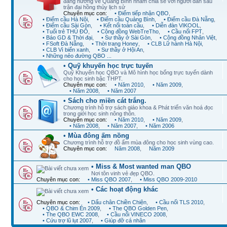
đang hướng về Quảng Bình nhằm chia sẻ với người dân sau
trận đại hồng thủy lịch sử
Chuyên mục con:
• Điểm tiếp nhận QBO
,
• Điểm cầu Hà Nội
,
• Điểm cầu Quảng Bình
,
• Điểm cầu Đà Nẵng
,
• Điểm cầu Sài Gòn
,
• Kết nối toàn cầu
,
• Diễn đàn VIKOOL
,
• Tuổi trẻ THỦ ĐÔ
,
• Cộng đồng WebTreTho
,
• Cầu nối FPT
,
• Báo GD & Thời đại
,
• Sư thầy ở Sài Gòn
,
• Cộng đồng Nhân Việt
,
• FSoft Đà Nẵng
,
• Thời trang Honey
,
• CLB Lữ hành Hà Nội
,
• CLB Vì biển xanh
,
• Sư thầy ở Hội An
,
• Những nẻo đường QBO ...
• Quỹ khuyến học trực tuyến
Quỹ Khuyến học QBO và Mô hình học bổng trực tuyến dành
cho học sinh bậc THPT.
Chuyên mục con:
• Năm 2010
,
• Năm 2009
,
• Năm 2008
,
• Năm 2007
• Sách cho miền cát trắng.
Chương trình hỗ trợ sách giáo khoa & Phát triển văn hoá đọc
trong giới học sinh nông thôn.
Chuyên mục con:
• Năm 2010
,
• Năm 2009
,
• Năm 2008
,
• Năm 2007
,
• Năm 2006
• Mùa đông ấm nồng
Chương trình hỗ trợ đồ ấm mùa đông cho học sinh vùng cao.
Chuyên mục con:
Năm 2008
,
Năm 2009
• Miss & Most wanted man QBO
Nơi tôn vinh vẻ đẹp QBO.
Chuyên mục con:
• Miss QBO 2007
,
• Miss QBO 2009-2010
• Các hoạt động khác
Chuyên mục con:
• Dấu chân Chiền Chiện
,
• Cầu nối TLS 2010
,
• QBO & Chim Én 2009
,
• The QBO Golden Pen
,
• The QBO EWC 2008
,
• Cầu nối VINECO 2008
,
• Cứu trợ lũ lụt 2007
,
• Giúp đỡ cá nhân