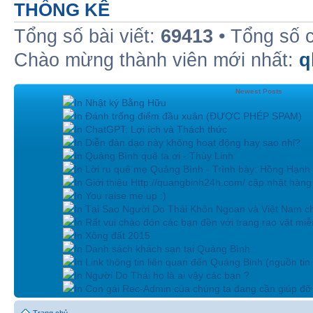
THỐNG KÊ
Tổng số bài viết:
69413
• Tổng số 
Chào mừng thành viên mới nhất:
q
Newest Posts
In Nhật ký Bằng Hữu
In Đánh trống điểm đầu xuân (ĐƯỢC PHÉP SPAM)
In ChatGPT: Lợi ích và Thách thức
In Diễn đàn dạo này không hoạt động hay sao nhỉ?
In Quảng Bình quê ta ơi - Thùy Linh
In Lời ru quê mẹ Quảng Bình - Trình bày: Hồng Hạnh
In Giới thiệu Http://quangbinh24h.com/ cập nhật hàn
In You raise me up :)
In Tại Sao Người Do Thái Khôn Ngoan và Việt Nam ch
In Rất vui chào đón các bạn đền với trang rao vặt miễn
In Xông đất 2015
In Danh sách khách sạn tại Quảng Bình
In Link thông tin liên quan đến Quảng Binh (nguồn tin
In Người Do Thái họ là ai vậy các bạn ?
In Con gái Rec-Admin của chúng ta đang cần giúp đỡ 
Trang chủ