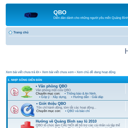
QBO
Diễn đàn dành cho những người yêu mến Quảng Bìn
Trang chủ
Xem bài viết chưa trả lời
•
Xem bài viết chưa xem
•
Xem chủ đề đang hoạt động
1. NHỊP SỐNG DIỄN ĐÀN
• Văn phòng QBO
Văn phòng một cửa QBO
Chuyên mục con:
• Thông báo & An Ninh
,
• Góp ý - Xây dựng
,
• Hướng dẫn - Giải đáp
• Giới thiệu QBO
Tôn chỉ hành động, tóm tắt các hoạt động...
Chuyên mục con:
• QBO và báo chí
Hướng về Quảng Bình sau lũ 2010
QBO tổ chức làm CẦU NỐI để hỗ trợ các cá nhân và tập thể