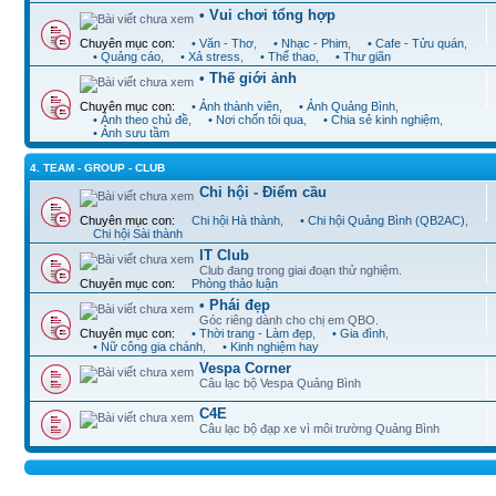
• Vui chơi tổng hợp
Chuyên mục con:
• Văn - Thơ
,
• Nhạc - Phim
,
• Cafe - Tửu quán
,
• Quảng cáo
,
• Xả stress
,
• Thể thao
,
• Thư giãn
• Thế giới ảnh
Chuyên mục con:
• Ảnh thành viên
,
• Ảnh Quảng Bình
,
• Ảnh theo chủ đề
,
• Nơi chốn tôi qua
,
• Chia sẻ kinh nghiệm
,
• Ảnh sưu tầm
4. TEAM - GROUP - CLUB
Chi hội - Điểm cầu
Chuyên mục con:
Chi hội Hà thành
,
• Chi hội Quảng Bình (QB2AC)
,
Chi hội Sài thành
IT Club
Club đang trong giai đoạn thử nghiệm.
Chuyên mục con:
Phòng thảo luận
• Phái đẹp
Góc riêng dành cho chị em QBO.
Chuyên mục con:
• Thời trang - Làm đẹp
,
• Gia đình
,
• Nữ công gia chánh
,
• Kinh nghiệm hay
Vespa Corner
Câu lạc bộ Vespa Quảng Bình
C4E
Câu lạc bộ đạp xe vì môi trường Quảng Bình