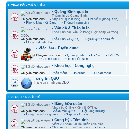
2. TRAO ĐỔI - THẢO LUẬN
• Quảng Bình quê ta
Thông tin về Quảng Bình.
Chuyên mục con:
• Nhịp cầu quê hương
,
• Tìm hiểu Quảng Bình
,
• Phong Nha - Kẻ Bàng
,
• Thông tin sưu tầm
• Vấn đề & Thảo luận
Thảo luận các vấn đề trong cuộc sống và trong
QBO.
Chuyên mục con:
• Thảo luận về QBO
,
• Người QBO chưa tốt
,
• Muôn mặt tỉnh nhà
• Việc làm - Tuyển dụng
Chuyên mục con:
• Quảng Bình
,
• Hà Nội
,
• TP.HCM
,
• Các nơi khác
,
• Tu nghiệp sinh
• Khoa học - Công nghệ
Chuyên mục con:
• Phần mềm
,
• Internet
,
• Hi-Tech room
Trang tin QBO
Trang tin chính của QBO
3. GIAO LƯU - GIẢI TRÍ
• Bằng hữu quán
Nhịp cầu Online - Kết nối Offline.
Chuyên mục con:
• Khách mời QBO
,
• Hội đồng hương
,
• Đồng môn - Đồng niên.
,
• Gặp gỡ - Offline
• Cung hỷ - Tâm tình
Niềm vui nhân đôi, nỗi buồn chia nửa.
Chuyên mục con:
• Chúc mừng
,
• Chia buồn
,
• Tâm sự