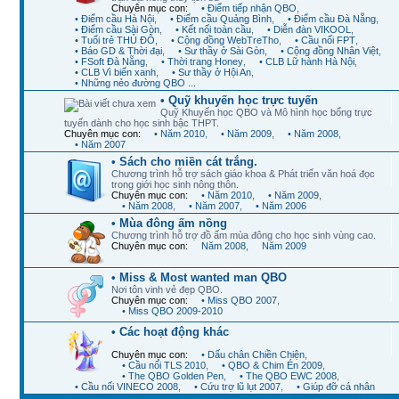
Chuyên mục con:
• Điểm tiếp nhận QBO
,
• Điểm cầu Hà Nội
,
• Điểm cầu Quảng Bình
,
• Điểm cầu Đà Nẵng
,
• Điểm cầu Sài Gòn
,
• Kết nối toàn cầu
,
• Diễn đàn VIKOOL
,
• Tuổi trẻ THỦ ĐÔ
,
• Cộng đồng WebTreTho
,
• Cầu nối FPT
,
• Báo GD & Thời đại
,
• Sư thầy ở Sài Gòn
,
• Cộng đồng Nhân Việt
,
• FSoft Đà Nẵng
,
• Thời trang Honey
,
• CLB Lữ hành Hà Nội
,
• CLB Vì biển xanh
,
• Sư thầy ở Hội An
,
• Những nẻo đường QBO ...
• Quỹ khuyến học trực tuyến
Quỹ Khuyến học QBO và Mô hình học bổng trực
tuyến dành cho học sinh bậc THPT.
Chuyên mục con:
• Năm 2010
,
• Năm 2009
,
• Năm 2008
,
• Năm 2007
• Sách cho miền cát trắng.
Chương trình hỗ trợ sách giáo khoa & Phát triển văn hoá đọc
trong giới học sinh nông thôn.
Chuyên mục con:
• Năm 2010
,
• Năm 2009
,
• Năm 2008
,
• Năm 2007
,
• Năm 2006
• Mùa đông ấm nồng
Chương trình hỗ trợ đồ ấm mùa đông cho học sinh vùng cao.
Chuyên mục con:
Năm 2008
,
Năm 2009
• Miss & Most wanted man QBO
Nơi tôn vinh vẻ đẹp QBO.
Chuyên mục con:
• Miss QBO 2007
,
• Miss QBO 2009-2010
• Các hoạt động khác
Chuyên mục con:
• Dấu chân Chiền Chiện
,
• Cầu nối TLS 2010
,
• QBO & Chim Én 2009
,
• The QBO Golden Pen
,
• The QBO EWC 2008
,
• Cầu nối VINECO 2008
,
• Cứu trợ lũ lụt 2007
,
• Giúp đỡ cá nhân