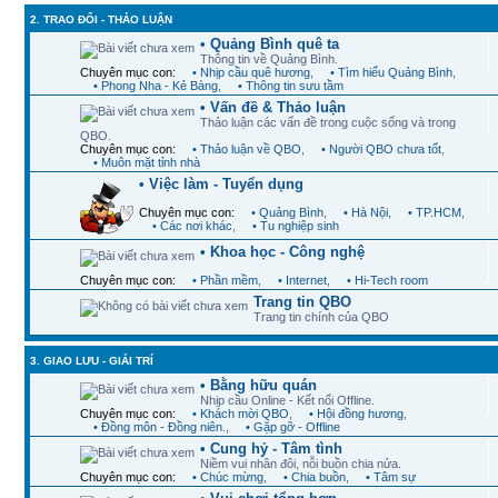
2. TRAO ĐỔI - THẢO LUẬN
• Quảng Bình quê ta
Thông tin về Quảng Bình.
Chuyên mục con:
• Nhịp cầu quê hương
,
• Tìm hiểu Quảng Bình
,
• Phong Nha - Kẻ Bàng
,
• Thông tin sưu tầm
• Vấn đề & Thảo luận
Thảo luận các vấn đề trong cuộc sống và trong
QBO.
Chuyên mục con:
• Thảo luận về QBO
,
• Người QBO chưa tốt
,
• Muôn mặt tỉnh nhà
• Việc làm - Tuyển dụng
Chuyên mục con:
• Quảng Bình
,
• Hà Nội
,
• TP.HCM
,
• Các nơi khác
,
• Tu nghiệp sinh
• Khoa học - Công nghệ
Chuyên mục con:
• Phần mềm
,
• Internet
,
• Hi-Tech room
Trang tin QBO
Trang tin chính của QBO
3. GIAO LƯU - GIẢI TRÍ
• Bằng hữu quán
Nhịp cầu Online - Kết nối Offline.
Chuyên mục con:
• Khách mời QBO
,
• Hội đồng hương
,
• Đồng môn - Đồng niên.
,
• Gặp gỡ - Offline
• Cung hỷ - Tâm tình
Niềm vui nhân đôi, nỗi buồn chia nửa.
Chuyên mục con:
• Chúc mừng
,
• Chia buồn
,
• Tâm sự