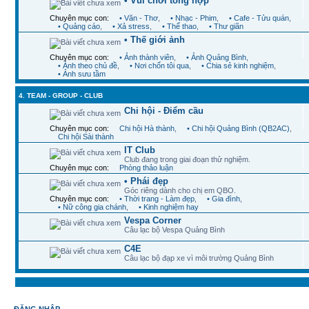
• Vui chơi tổng hợp
Chuyên mục con:
• Văn - Thơ
,
• Nhạc - Phim
,
• Cafe - Tửu quán
,
• Quảng cáo
,
• Xả stress
,
• Thể thao
,
• Thư giãn
• Thế giới ảnh
Chuyên mục con:
• Ảnh thành viên
,
• Ảnh Quảng Bình
,
• Ảnh theo chủ đề
,
• Nơi chốn tôi qua
,
• Chia sẻ kinh nghiệm
,
• Ảnh sưu tầm
4. TEAM - GROUP - CLUB
Chi hội - Điểm cầu
Chuyên mục con:
Chi hội Hà thành
,
• Chi hội Quảng Bình (QB2AC)
,
Chi hội Sài thành
IT Club
Club đang trong giai đoạn thử nghiệm.
Chuyên mục con:
Phòng thảo luận
• Phái đẹp
Góc riêng dành cho chị em QBO.
Chuyên mục con:
• Thời trang - Làm đẹp
,
• Gia đình
,
• Nữ công gia chánh
,
• Kinh nghiệm hay
Vespa Corner
Câu lạc bộ Vespa Quảng Bình
C4E
Câu lạc bộ đạp xe vì môi trường Quảng Bình