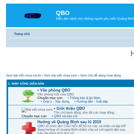
QBO
Diễn đàn dành cho những người yêu mến Quảng Bìn
Trang chủ
Xem bài viết chưa trả lời
•
Xem bài viết chưa xem
•
Xem chủ đề đang hoạt động
1. NHỊP SỐNG DIỄN ĐÀN
• Văn phòng QBO
Văn phòng một cửa QBO
Chuyên mục con:
• Thông báo & An Ninh
,
• Góp ý - Xây dựng
,
• Hướng dẫn - Giải đáp
• Giới thiệu QBO
Tôn chỉ hành động, tóm tắt các hoạt động...
Chuyên mục con:
• QBO và báo chí
Hướng về Quảng Bình sau lũ 2010
QBO tổ chức làm CẦU NỐI để hỗ trợ các cá nhân và tập thể
đang hướng về Quảng Bình nhằm chia sẻ với người dân sau
trận đại hồng thủy lịch sử