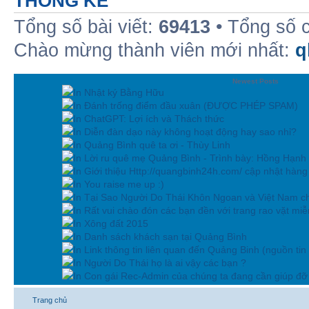
THỐNG KÊ
Tổng số bài viết:
69413
• Tổng số 
Chào mừng thành viên mới nhất:
q
Newest Posts
In Nhật ký Bằng Hữu
In Đánh trống điểm đầu xuân (ĐƯỢC PHÉP SPAM)
In ChatGPT: Lợi ích và Thách thức
In Diễn đàn dạo này không hoạt động hay sao nhỉ?
In Quảng Bình quê ta ơi - Thùy Linh
In Lời ru quê mẹ Quảng Bình - Trình bày: Hồng Hạnh
In Giới thiệu Http://quangbinh24h.com/ cập nhật hàn
In You raise me up :)
In Tại Sao Người Do Thái Khôn Ngoan và Việt Nam ch
In Rất vui chào đón các bạn đền với trang rao vặt miễn
In Xông đất 2015
In Danh sách khách sạn tại Quảng Bình
In Link thông tin liên quan đến Quảng Binh (nguồn tin
In Người Do Thái họ là ai vậy các bạn ?
In Con gái Rec-Admin của chúng ta đang cần giúp đỡ 
Trang chủ