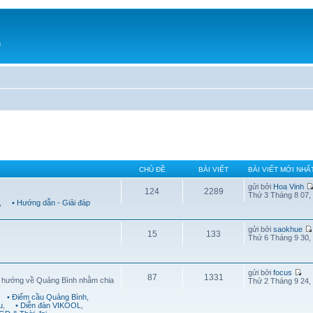
h
CHỦ ĐỀ
BÀI VIẾT
BÀI VIẾT MỚI NHẤ
gửi bởi
Hoa Vinh
124
2289
Thứ 3 Tháng 8 07,
,
• Hướng dẫn - Giải đáp
gửi bởi
saokhue
15
133
Thứ 6 Tháng 9 30,
gửi bởi
focus
87
1331
g hướng về Quảng Bình nhằm chia
Thứ 2 Tháng 9 24,
• Điểm cầu Quảng Bình
,
u
,
• Diễn đàn VIKOOL
,