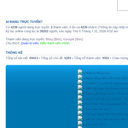
AI ĐANG TRỰC TUYẾN?
Có
4238
người đang trực tuyến:
2
thành viên, 0 ẩn và
4236
khách (Thông tin cập nhật 
Kỷ lục online cùng lúc là
39202
người, vào ngày Thứ 6 Tháng 7 31, 2026 8:02 am
Thành viên đang trực tuyến:
Bing [Bot]
,
Google [Bot]
Chú thích:
Quản trị viên
,
Điều hành viên chính
THỐNG KÊ
Tổng số bài viết:
69413
• Tổng số chủ đề:
5283
• Tổng số thành viên:
9352
• Chào mừng 
In Nhật ký Bằng Hữu
In Đánh trống điểm đầu xuân (
In ChatGPT: Lợi ích và Thách thứ
In Diễn đàn dạo này không hoạt 
In Quảng Bình quê ta ơi - Thùy Li
In Lời ru quê mẹ Quảng Bình - Tr
In Giới thiệu Http://quangbinh24
In You raise me up :)
In Tại Sao Người Do Thái Khôn N
In Rất vui chào đón các bạn đền vớ
In Xông đất 2015