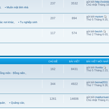
gửi bởi
http://xskt
237
3532
Chủ nhật Tháng 10
t
,
• Muôn mặt tỉnh nhà
gửi bởi
mytom
207
894
Thứ 5 Tháng 9 25,
Các nơi khác
,
• Tu nghiệp sinh
gửi bởi
beckh
117
574
Thứ 2 Tháng 6 03,
CHỦ ĐỀ
BÀI VIẾT
BÀI VIẾT MỚI NHẤ
gửi bởi
Xvetta
162
8431
Thứ 5 Tháng 2 23,
Đồng môn - Đồng niên.
,
gửi bởi
bemai2011
344
4922
Thứ 7 Tháng 9 28,
gửi bởi
maiductuan
1261
14606
Chủ nhật Tháng 4 
quán
,
• Quảng cáo
,