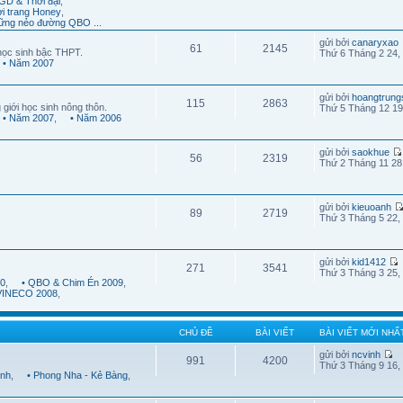
GD & Thời đại
,
ời trang Honey
,
ững nẻo đường QBO ...
gửi bởi
canaryxao
61
2145
học sinh bậc THPT.
Thứ 6 Tháng 2 24,
• Năm 2007
gửi bởi
hoangtrung
115
2863
 giới học sinh nông thôn.
Thứ 5 Tháng 12 19
• Năm 2007
,
• Năm 2006
gửi bởi
saokhue
56
2319
Thứ 2 Tháng 11 28
gửi bởi
kieuoanh
89
2719
Thứ 3 Tháng 5 22,
gửi bởi
kid1412
271
3541
Thứ 3 Tháng 3 25,
10
,
• QBO & Chim Én 2009
,
 VINECO 2008
,
CHỦ ĐỀ
BÀI VIẾT
BÀI VIẾT MỚI NHẤ
gửi bởi
ncvinh
991
4200
Thứ 3 Tháng 9 16,
ình
,
• Phong Nha - Kẻ Bàng
,