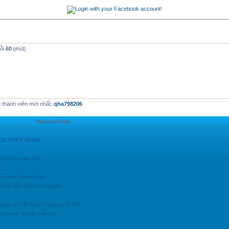
mỗi
60
phút)
thành viên mới nhất:
qha798206
Newest Posts
ĐƯỢC PHÉP SPAM)
c
động hay sao nhỉ?
nh
ình bày: Hồng Hạnh
h.com/ cập nhật hàng ngày
goan và Việt Nam chúng ta có thể
i trang rao vặt miễn phí !