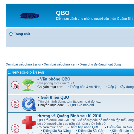
QBO
Diễn đàn dành cho những người yêu mến Quảng Bìn
Trang chủ
Xem bài viết chưa trả lời
•
Xem bài viết chưa xem
•
Xem chủ đề đang hoạt động
1. NHỊP SỐNG DIỄN ĐÀN
• Văn phòng QBO
Văn phòng một cửa QBO
Chuyên mục con:
• Thông báo & An Ninh
,
• Góp ý - Xây dựng
• Giới thiệu QBO
Tôn chỉ hành động, tóm tắt các hoạt động...
Chuyên mục con:
• QBO và báo chí
Hướng về Quảng Bình sau lũ 2010
QBO tổ chức làm CẦU NỐI để hỗ trợ các cá nhân và tập thể đan
sẻ với người dân sau trận đại hồng thủy lịch sử
Chuyên mục con:
• Điểm tiếp nhận QBO
,
• Điểm cầu Hà Nội
,
• Điểm cầu Đà Nẵng
,
• Điểm cầu Sài Gòn
,
• Kết nối toàn cầ