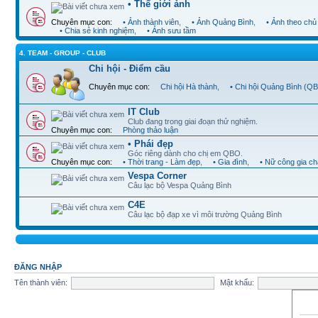
• Thế giới ảnh
Chuyên mục con:
• Ảnh thành viên
,
• Ảnh Quảng Bình
,
• Ảnh theo chủ
• Chia sẻ kinh nghiệm
,
• Ảnh sưu tầm
4. TEAM - GROUP - CLUB
Chi hội - Điểm cầu
Chuyên mục con:
Chi hội Hà thành
,
• Chi hội Quảng Bình (Q
IT Club
Club đang trong giai đoạn thử nghiệm.
Chuyên mục con:
Phòng thảo luận
• Phái đẹp
Góc riêng dành cho chị em QBO.
Chuyên mục con:
• Thời trang - Làm đẹp
,
• Gia đình
,
• Nữ công gia c
Vespa Corner
Câu lạc bộ Vespa Quảng Bình
C4E
Câu lạc bộ đạp xe vì môi trường Quảng Bình
ĐĂNG NHẬP
Tên thành viên:
Mật khẩu: