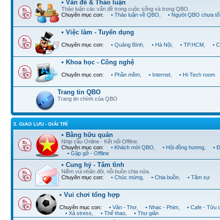
• Vấn đề & Thảo luận
Thảo luận các vấn đề trong cuộc sống và trong QBO.
Chuyên mục con:
• Thảo luận về QBO
,
• Người QBO chưa tố
• Việc làm - Tuyển dụng
Chuyên mục con:
• Quảng Bình
,
• Hà Nội
,
• TP.HCM
,
• 
• Khoa học - Công nghệ
Chuyên mục con:
• Phần mềm
,
• Internet
,
• Hi-Tech room
Trang tin QBO
Trang tin chính của QBO
3. GIAO LƯU - GIẢI TRÍ
• Bằng hữu quán
Nhịp cầu Online - Kết nối Offline.
Chuyên mục con:
• Khách mời QBO
,
• Hội đồng hương
,
• 
• Gặp gỡ - Offline
• Cung hỷ - Tâm tình
Niềm vui nhân đôi, nỗi buồn chia nửa.
Chuyên mục con:
• Chúc mừng
,
• Chia buồn
,
• Tâm sự
• Vui chơi tổng hợp
Chuyên mục con:
• Văn - Thơ
,
• Nhạc - Phim
,
• Cafe - Tửu 
• Xả stress
,
• Thể thao
,
• Thư giãn