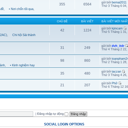
gửi bởi
bemai2011
355
6564
Thứ 3 Tháng 6 04,
 đề
,
• Nơi chốn tôi qua
,
CHỦ ĐỀ
BÀI VIẾT
BÀI VIẾT MỚI NHẤ
gửi bởi
kjmcam
42
1224
Thứ 5 Tháng 1 31,
B2AC)
,
Chi hội Sài thành
gửi bởi
dvh_itdr
31
249
Thứ 4 Tháng 2 22,
gửi bởi
toanpham2
98
860
Thứ 2 Tháng 1 28,
hánh
,
• Kinh nghiệm hay
gửi bởi
taczan
35
480
Thứ 3 Tháng 4 26,
gửi bởi
Phở
21
207
Thứ 6 Tháng 12 16
|
Đăng nhập tự động
SOCIAL LOGIN OPTIONS