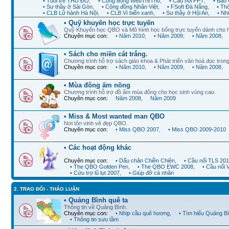
• Tuổi trẻ THỦ ĐÔ
,
• Cộng đồng WebTreTho
,
• Cầu nối FPT
,
• Báo 
• Sư thầy ở Sài Gòn
,
• Cộng đồng Nhân Việt
,
• FSoft Đà Nẵng
,
• Th
• CLB Lữ hành Hà Nội
,
• CLB Vì biển xanh
,
• Sư thầy ở Hội An
,
• Nh
• Quỹ khuyến học trực tuyến
Quỹ Khuyến học QBO và Mô hình học bổng trực tuyến dành cho 
Chuyên mục con:
• Năm 2010
,
• Năm 2009
,
• Năm 2008
,
• Sách cho miền cát trắng.
Chương trình hỗ trợ sách giáo khoa & Phát triển văn hoá đọc trong
Chuyên mục con:
• Năm 2010
,
• Năm 2009
,
• Năm 2008
,
• Mùa đông ấm nồng
Chương trình hỗ trợ đồ ấm mùa đông cho học sinh vùng cao.
Chuyên mục con:
Năm 2008
,
Năm 2009
• Miss & Most wanted man QBO
Nơi tôn vinh vẻ đẹp QBO.
Chuyên mục con:
• Miss QBO 2007
,
• Miss QBO 2009-2010
• Các hoạt động khác
Chuyên mục con:
• Dấu chân Chiền Chiện
,
• Cầu nối TLS 20
• The QBO Golden Pen
,
• The QBO EWC 2008
,
• Cầu nối
• Cứu trợ lũ lụt 2007
,
• Giúp đỡ cá nhân
2. TRAO ĐỔI - THẢO LUẬN
• Quảng Bình quê ta
Thông tin về Quảng Bình.
Chuyên mục con:
• Nhịp cầu quê hương
,
• Tìm hiểu Quảng B
• Thông tin sưu tầm