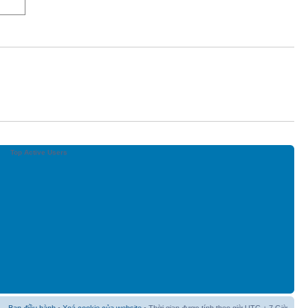
Top Active Users
Ban điều hành
•
Xoá cookie của website
• Thời gian được tính theo giờ UTC + 7 Giờ