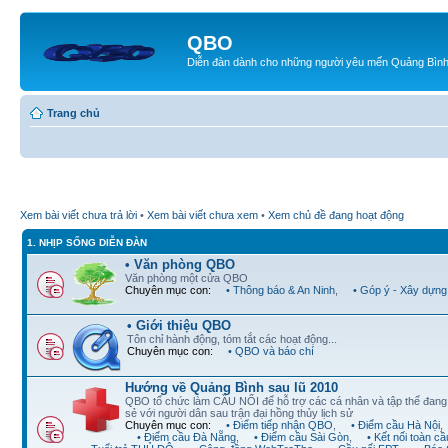
QBO
Diễn đàn dành cho những người yêu mến Quảng Bìn
Trang chủ
Xem bài viết chưa trả lời
•
Xem bài viết chưa xem
•
Xem chủ đề đang hoạt động
1. NHỊP SỐNG DIỄN ĐÀN
• Văn phòng QBO
Văn phòng một cửa QBO
Chuyên mục con:
• Thông báo & An Ninh
,
• Góp ý - Xây dựng
• Giới thiệu QBO
Tôn chỉ hành động, tóm tắt các hoạt động...
Chuyên mục con:
• QBO và báo chí
Hướng về Quảng Bình sau lũ 2010
QBO tổ chức làm CẦU NỐI để hỗ trợ các cá nhân và tập thể đan
sẻ với người dân sau trận đại hồng thủy lịch sử
Chuyên mục con:
• Điểm tiếp nhận QBO
,
• Điểm cầu Hà Nội
,
• Điểm cầu Đà Nẵng
,
• Điểm cầu Sài Gòn
,
• Kết nối toàn cầ