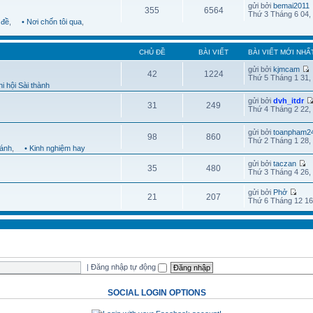
gửi bởi
bemai2011
355
6564
Thứ 3 Tháng 6 04,
 đề
,
• Nơi chốn tôi qua
,
CHỦ ĐỀ
BÀI VIẾT
BÀI VIẾT MỚI NHẤ
gửi bởi
kjmcam
42
1224
Thứ 5 Tháng 1 31,
i hội Sài thành
gửi bởi
dvh_itdr
31
249
Thứ 4 Tháng 2 22,
gửi bởi
toanpham2
98
860
Thứ 2 Tháng 1 28,
hánh
,
• Kinh nghiệm hay
gửi bởi
taczan
35
480
Thứ 3 Tháng 4 26,
gửi bởi
Phở
21
207
Thứ 6 Tháng 12 16
|
Đăng nhập tự động
SOCIAL LOGIN OPTIONS