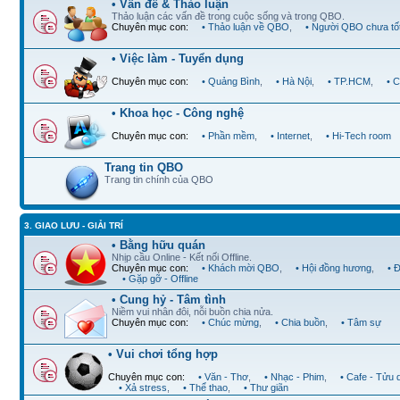
• Vấn đề & Thảo luận
Thảo luận các vấn đề trong cuộc sống và trong QBO.
Chuyên mục con:
• Thảo luận về QBO
,
• Người QBO chưa tố
• Việc làm - Tuyển dụng
Chuyên mục con:
• Quảng Bình
,
• Hà Nội
,
• TP.HCM
,
• 
• Khoa học - Công nghệ
Chuyên mục con:
• Phần mềm
,
• Internet
,
• Hi-Tech room
Trang tin QBO
Trang tin chính của QBO
3. GIAO LƯU - GIẢI TRÍ
• Bằng hữu quán
Nhịp cầu Online - Kết nối Offline.
Chuyên mục con:
• Khách mời QBO
,
• Hội đồng hương
,
• 
• Gặp gỡ - Offline
• Cung hỷ - Tâm tình
Niềm vui nhân đôi, nỗi buồn chia nửa.
Chuyên mục con:
• Chúc mừng
,
• Chia buồn
,
• Tâm sự
• Vui chơi tổng hợp
Chuyên mục con:
• Văn - Thơ
,
• Nhạc - Phim
,
• Cafe - Tửu 
• Xả stress
,
• Thể thao
,
• Thư giãn