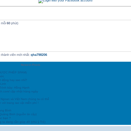
t mỗi
60
phút)
thành viên mới nhất:
qha798206
Newest Posts
 (ĐƯỢC PHÉP SPAM)
hức
t động hay sao nhỉ?
 Linh
 Trình bày: Hồng Hạnh
24h.com/ cập nhật hàng ngày
 Ngoan và Việt Nam chúng ta có thể
 với trang rao vặt miễn phí !
ảng Bình
 Quảng Binh (nguồn tin cậy)
ác bạn ?
 ta đang cần giúp đỡ (chú ý Tr1)