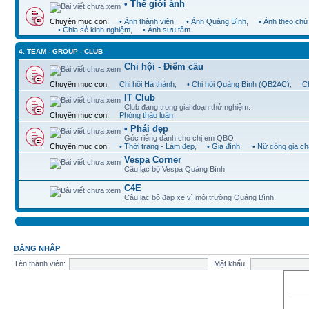
• Thế giới ảnh
Chuyên mục con:
• Ảnh thành viên
,
• Ảnh Quảng Bình
,
• Ảnh theo chủ
• Chia sẻ kinh nghiệm
,
• Ảnh sưu tầm
4. TEAM - GROUP - CLUB
Chi hội - Điểm cầu
Chuyên mục con:
Chi hội Hà thành
,
• Chi hội Quảng Bình (QB2AC)
,
Ch
IT Club
Club đang trong giai đoạn thử nghiệm.
Chuyên mục con:
Phòng thảo luận
• Phái đẹp
Góc riêng dành cho chị em QBO.
Chuyên mục con:
• Thời trang - Làm đẹp
,
• Gia đình
,
• Nữ công gia c
Vespa Corner
Câu lạc bộ Vespa Quảng Bình
C4E
Câu lạc bộ đạp xe vì môi trường Quảng Bình
ĐĂNG NHẬP
Tên thành viên:
Mật khẩu: