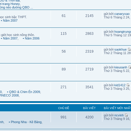
GD & Thời đại
,
ời trang Honey
,
ững nẻo đường QBO ...
gửi bởi
canaryxao
61
2145
học sinh bậc THPT.
Thứ 6 Tháng 2 24,
• Năm 2007
gửi bởi
hoangtrung
115
2863
 giới học sinh nông thôn.
Thứ 5 Tháng 12 19
• Năm 2007
,
• Năm 2006
gửi bởi
saokhue
56
2319
Thứ 2 Tháng 11 28
gửi bởi
kieuoanh
89
2719
Thứ 3 Tháng 5 22,
gửi bởi
kid1412
271
3541
Thứ 3 Tháng 3 25,
10
,
• QBO & Chim Én 2009
,
 VINECO 2008
,
CHỦ ĐỀ
BÀI VIẾT
BÀI VIẾT MỚI NHẤ
gửi bởi
ncvinh
991
4200
Thứ 3 Tháng 9 16,
ình
,
• Phong Nha - Kẻ Bàng
,