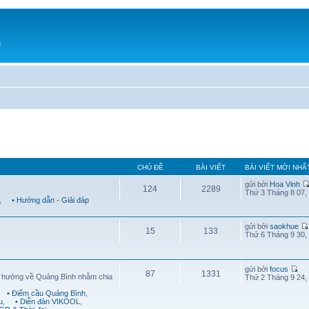
h
CHỦ ĐỀ
BÀI VIẾT
BÀI VIẾT MỚI NHẤ
gửi bởi
Hoa Vinh
124
2289
Thứ 3 Tháng 8 07,
,
• Hướng dẫn - Giải đáp
gửi bởi
saokhue
15
133
Thứ 6 Tháng 9 30,
gửi bởi
focus
87
1331
g hướng về Quảng Bình nhằm chia
Thứ 2 Tháng 9 24,
• Điểm cầu Quảng Bình
,
u
,
• Diễn đàn VIKOOL
,