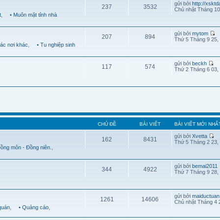
gửi bởi
http://xskt
237
3532
Chủ nhật Tháng 10
t
,
• Muôn mặt tỉnh nhà
gửi bởi
mytom
207
894
Thứ 5 Tháng 9 25,
Các nơi khác
,
• Tu nghiệp sinh
gửi bởi
beckh
117
574
Thứ 2 Tháng 6 03,
CHỦ ĐỀ
BÀI VIẾT
BÀI VIẾT MỚI NHẤ
gửi bởi
Xvetta
162
8431
Thứ 5 Tháng 2 23,
Đồng môn - Đồng niên.
,
gửi bởi
bemai2011
344
4922
Thứ 7 Tháng 9 28,
gửi bởi
maiductuan
1261
14606
Chủ nhật Tháng 4 
quán
,
• Quảng cáo
,