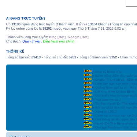
AI ĐANG TRỰC TUYẾN?
Có
13186
người đang trực tuyến:
2
thành viên, 0 ẩn và
13184
khách (Thông tin cập nhậ
Kỷ lục online cùng lúc là
39202
người, vào ngày Thứ 6 Tháng 7 31, 2026 8:02 am
Thành viên đang trực tuyến:
Bing [Bot]
,
Google [Bot]
Chú thích:
Quản trị viên
,
Điều hành viên chính
THỐNG KÊ
Tổng số bài viết:
69413
• Tổng số chủ đề:
5283
• Tổng số thành viên:
9352
• Chào mừng 
In Nhật ký Bằng Hữu
In Đánh trống điểm đầu xuân
In ChatGPT: Lợi ích và Thách t
In Diễn đàn dạo này không hoạ
In Quảng Bình quê ta ơi - Thùy
In Lời ru quê mẹ Quảng Bình -
In Giới thiệu Http://quangbinh
In You raise me up :)
In Tại Sao Người Do Thái Khôn
In Rất vui chào đón các bạn đền
In Xông đất 2015
In Danh sách khách sạn tại Qu
In Link thông tin liên quan đến
In Người Do Thái họ là ai vậy c
In Con gái Rec-Admin của chúng