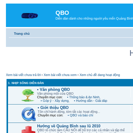
QBO
Diễn đàn dành cho những người yêu mến Quảng Bìn
Trang chủ
Xem bài viết chưa trả lời
•
Xem bài viết chưa xem
•
Xem chủ đề đang hoạt động
1. NHỊP SỐNG DIỄN ĐÀN
• Văn phòng QBO
Văn phòng một cửa QBO
Chuyên mục con:
• Thông báo & An Ninh
,
• Góp ý - Xây dựng
,
• Hướng dẫn - Giải đáp
• Giới thiệu QBO
Tôn chỉ hành động, tóm tắt các hoạt động...
Chuyên mục con:
• QBO và báo chí
Hướng về Quảng Bình sau lũ 2010
QBO tổ chức làm CẦU NỐI để hỗ trợ các cá nhân và tập thể