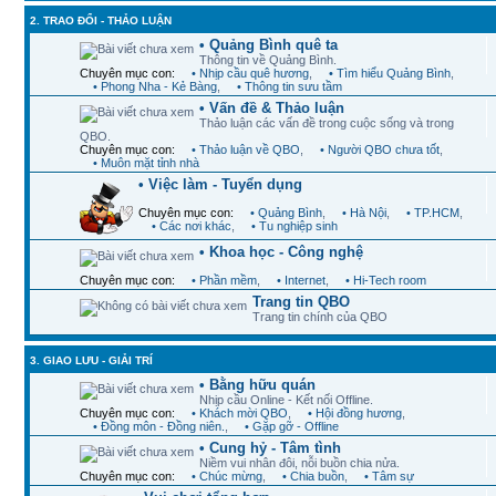
2. TRAO ĐỔI - THẢO LUẬN
• Quảng Bình quê ta
Thông tin về Quảng Bình.
Chuyên mục con:
• Nhịp cầu quê hương
,
• Tìm hiểu Quảng Bình
,
• Phong Nha - Kẻ Bàng
,
• Thông tin sưu tầm
• Vấn đề & Thảo luận
Thảo luận các vấn đề trong cuộc sống và trong
QBO.
Chuyên mục con:
• Thảo luận về QBO
,
• Người QBO chưa tốt
,
• Muôn mặt tỉnh nhà
• Việc làm - Tuyển dụng
Chuyên mục con:
• Quảng Bình
,
• Hà Nội
,
• TP.HCM
,
• Các nơi khác
,
• Tu nghiệp sinh
• Khoa học - Công nghệ
Chuyên mục con:
• Phần mềm
,
• Internet
,
• Hi-Tech room
Trang tin QBO
Trang tin chính của QBO
3. GIAO LƯU - GIẢI TRÍ
• Bằng hữu quán
Nhịp cầu Online - Kết nối Offline.
Chuyên mục con:
• Khách mời QBO
,
• Hội đồng hương
,
• Đồng môn - Đồng niên.
,
• Gặp gỡ - Offline
• Cung hỷ - Tâm tình
Niềm vui nhân đôi, nỗi buồn chia nửa.
Chuyên mục con:
• Chúc mừng
,
• Chia buồn
,
• Tâm sự