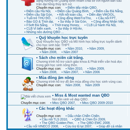
đang hướng về Quảng Bình nhằm chia sẻ với người dân sau
trận đại hồng thủy lịch sử
Chuyên mục con:
• Điểm tiếp nhận QBO
,
• Điểm cầu Hà Nội
,
• Điểm cầu Quảng Bình
,
• Điểm cầu Đà Nẵng
,
• Điểm cầu Sài Gòn
,
• Kết nối toàn cầu
,
• Diễn đàn VIKOOL
,
• Tuổi trẻ THỦ ĐÔ
,
• Cộng đồng WebTreTho
,
• Cầu nối FPT
,
• Báo GD & Thời đại
,
• Sư thầy ở Sài Gòn
,
• Cộng đồng Nhân Việt
,
• FSoft Đà Nẵng
,
• Thời trang Honey
,
• CLB Lữ hành Hà Nội
,
• CLB Vì biển xanh
,
• Sư thầy ở Hội An
,
• Những nẻo đường QBO ...
• Quỹ khuyến học trực tuyến
Quỹ Khuyến học QBO và Mô hình học bổng trực tuyến dành
cho học sinh bậc THPT.
Chuyên mục con:
• Năm 2010
,
• Năm 2009
,
• Năm 2008
,
• Năm 2007
• Sách cho miền cát trắng.
Chương trình hỗ trợ sách giáo khoa & Phát triển văn hoá đọc
trong giới học sinh nông thôn.
Chuyên mục con:
• Năm 2010
,
• Năm 2009
,
• Năm 2008
,
• Năm 2007
,
• Năm 2006
• Mùa đông ấm nồng
Chương trình hỗ trợ đồ ấm mùa đông cho học sinh vùng cao.
Chuyên mục con:
Năm 2008
,
Năm 2009
• Miss & Most wanted man QBO
Nơi tôn vinh vẻ đẹp QBO.
Chuyên mục con:
• Miss QBO 2007
,
• Miss QBO 2009-2010
• Các hoạt động khác
Chuyên mục con:
• Dấu chân Chiền Chiện
,
• Cầu nối TLS 2010
,
• QBO & Chim Én 2009
,
• The QBO Golden Pen
,
• The QBO EWC 2008
,
• Cầu nối VINECO 2008
,
• Cứu trợ lũ lụt 2007
,
• Giúp đỡ cá nhân