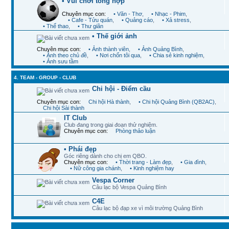
• Vui chơi tổng hợp
Chuyên mục con:
• Văn - Thơ
,
• Nhạc - Phim
,
• Cafe - Tửu quán
,
• Quảng cáo
,
• Xả stress
,
• Thể thao
,
• Thư giãn
• Thế giới ảnh
Chuyên mục con:
• Ảnh thành viên
,
• Ảnh Quảng Bình
,
• Ảnh theo chủ đề
,
• Nơi chốn tôi qua
,
• Chia sẻ kinh nghiệm
,
• Ảnh sưu tầm
4. TEAM - GROUP - CLUB
Chi hội - Điểm cầu
Chuyên mục con:
Chi hội Hà thành
,
• Chi hội Quảng Bình (QB2AC)
,
Chi hội Sài thành
IT Club
Club đang trong giai đoạn thử nghiệm.
Chuyên mục con:
Phòng thảo luận
• Phái đẹp
Góc riêng dành cho chị em QBO.
Chuyên mục con:
• Thời trang - Làm đẹp
,
• Gia đình
,
• Nữ công gia chánh
,
• Kinh nghiệm hay
Vespa Corner
Câu lạc bộ Vespa Quảng Bình
C4E
Câu lạc bộ đạp xe vì môi trường Quảng Bình