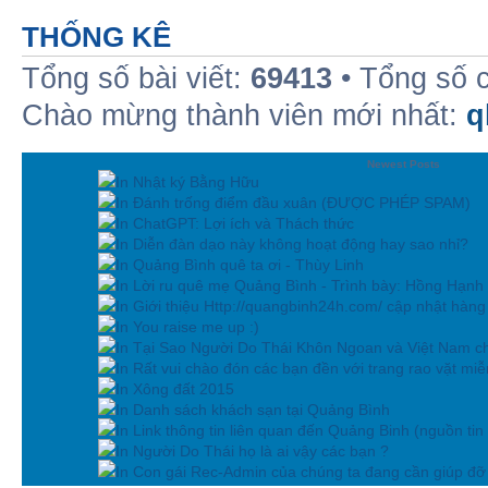
THỐNG KÊ
Tổng số bài viết:
69413
• Tổng số 
Chào mừng thành viên mới nhất:
q
Newest Posts
In Nhật ký Bằng Hữu
In Đánh trống điểm đầu xuân (ĐƯỢC PHÉP SPAM)
In ChatGPT: Lợi ích và Thách thức
In Diễn đàn dạo này không hoạt động hay sao nhỉ?
In Quảng Bình quê ta ơi - Thùy Linh
In Lời ru quê mẹ Quảng Bình - Trình bày: Hồng Hạnh
In Giới thiệu Http://quangbinh24h.com/ cập nhật hàn
In You raise me up :)
In Tại Sao Người Do Thái Khôn Ngoan và Việt Nam ch
In Rất vui chào đón các bạn đền với trang rao vặt miễn
In Xông đất 2015
In Danh sách khách sạn tại Quảng Bình
In Link thông tin liên quan đến Quảng Binh (nguồn tin
In Người Do Thái họ là ai vậy các bạn ?
In Con gái Rec-Admin của chúng ta đang cần giúp đỡ 