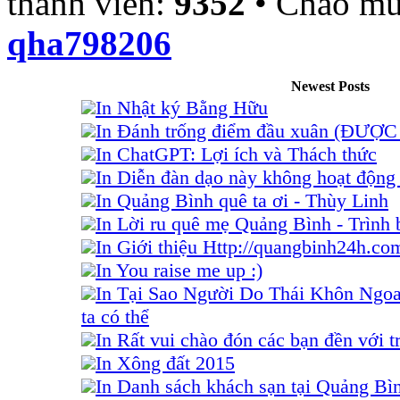
thành viên:
9352
• Chào mừ
qha798206
Newest Posts
In Nhật ký Bằng Hữu
In Đánh trống điểm đầu xuân (ĐƯỢ
In ChatGPT: Lợi ích và Thách thức
In Diễn đàn dạo này không hoạt động 
In Quảng Bình quê ta ơi - Thùy Linh
In Lời ru quê mẹ Quảng Bình - Trình
In Giới thiệu Http://quangbinh24h.co
In You raise me up :)
In Tại Sao Người Do Thái Khôn Ngo
ta có thể
In Rất vui chào đón các bạn đền với tr
In Xông đất 2015
In Danh sách khách sạn tại Quảng Bì