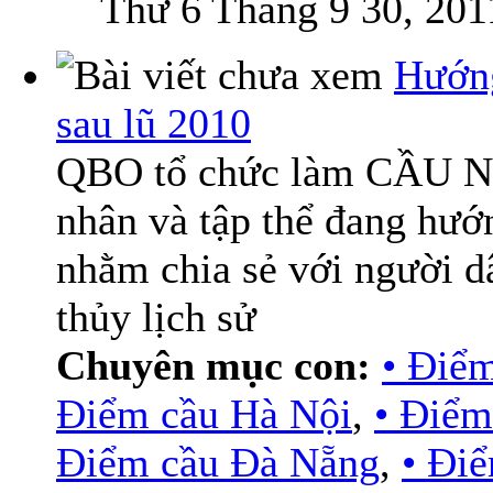
Thứ 6 Tháng 9 30, 201
Hướn
sau lũ 2010
QBO tổ chức làm CẦU NỐI
nhân và tập thể đang hư
nhằm chia sẻ với người d
thủy lịch sử
Chuyên mục con:
• Điể
Điểm cầu Hà Nội
,
• Điểm
Điểm cầu Đà Nẵng
,
• Đi