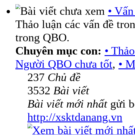
• Vấn
Thảo luận các vấn đề tro
trong QBO.
Chuyên mục con:
• Thả
Người QBO chưa tốt
,
• M
237
Chủ đề
3532
Bài viết
Bài viết mới nhất
gửi b
http://xsktdanang.vn