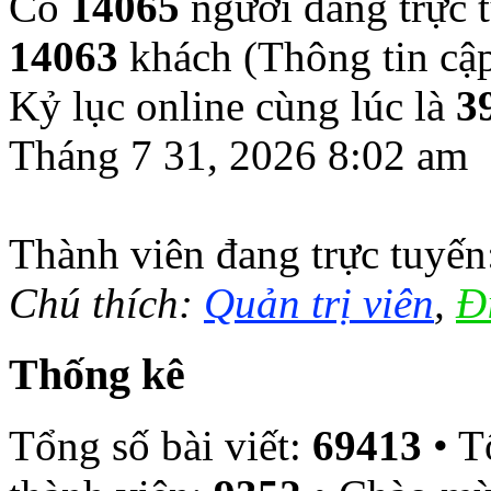
Có
14065
người đang trực 
14063
khách (Thông tin cậ
Kỷ lục online cùng lúc là
3
Tháng 7 31, 2026 8:02 am
Thành viên đang trực tuyế
Chú thích:
Quản trị viên
,
Đ
Thống kê
Tổng số bài viết:
69413
• T