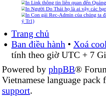
In Link thông tin liên quan đến Quảng
In Người Do Thái họ là ai vậy các bạ
In Con gái Rec-Admin của chúng ta đ
ý Tr1)
Trang chủ
Ban điều hành
•
Xoá cook
tính theo giờ UTC + 7 G
Powered by
phpBB
® Foru
Vietnamese language pack 
support
.