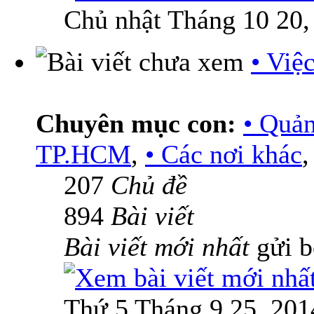
Chủ nhật Tháng 10 20,
• Việ
Chuyên mục con:
• Quả
TP.HCM
,
• Các nơi khác
207
Chủ đề
894
Bài viết
Bài viết mới nhất
gửi 
Thứ 5 Tháng 9 25, 201