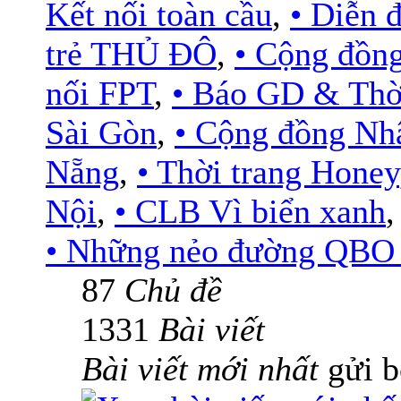
Kết nối toàn cầu
,
• Diễn
trẻ THỦ ĐÔ
,
• Cộng đồn
nối FPT
,
• Báo GD & Thờ
Sài Gòn
,
• Cộng đồng Nh
Nẵng
,
• Thời trang Honey
Nội
,
• CLB Vì biển xanh
• Những nẻo đường QBO .
87
Chủ đề
1331
Bài viết
Bài viết mới nhất
gửi 