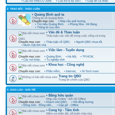
• Cầu nối VINECO 2008
,
• Cứu trợ lũ lụt 2007
,
• Giúp đỡ cá nhân
2. TRAO ĐỔI - THẢO LUẬN
• Quảng Bình quê ta
Thông tin về Quảng Bình.
Chuyên mục con:
• Nhịp cầu quê hương
,
• Tìm hiểu Quảng Bình
,
• Phong Nha - Kẻ Bàng
,
• Thông tin sưu tầm
• Vấn đề & Thảo luận
Thảo luận các vấn đề trong cuộc sống và trong
QBO.
Chuyên mục con:
• Thảo luận về QBO
,
• Người QBO chưa tốt
,
• Muôn mặt tỉnh nhà
• Việc làm - Tuyển dụng
Chuyên mục con:
• Quảng Bình
,
• Hà Nội
,
• TP.HCM
,
• Các nơi khác
,
• Tu nghiệp sinh
• Khoa học - Công nghệ
Chuyên mục con:
• Phần mềm
,
• Internet
,
• Hi-Tech room
Trang tin QBO
Trang tin chính của QBO
3. GIAO LƯU - GIẢI TRÍ
• Bằng hữu quán
Nhịp cầu Online - Kết nối Offline.
Chuyên mục con:
• Khách mời QBO
,
• Hội đồng hương
,
• Đồng môn - Đồng niên.
,
• Gặp gỡ - Offline
• Cung hỷ - Tâm tình
Niềm vui nhân đôi, nỗi buồn chia nửa.