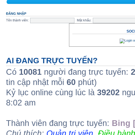
ĐĂNG NHẬP
Tên thành viên:
Mật khẩu:
SOCI
AI ĐANG TRỰC TUYẾN?
Có
10081
người đang trực tuyến:
tin cập nhật mỗi
60
phút)
Kỷ lục online cùng lúc là
39202
ngư
8:02 am
Thành viên đang trực tuyến:
Bing 
Chú thích:
Quản trị viên
,
Điều hành