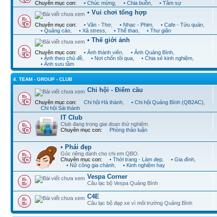
Chuyên mục con:
• Chúc mừng
,
• Chia buồn
,
• Tâm sự
• Vui chơi tổng hợp
Chuyên mục con:
• Văn - Thơ
,
• Nhạc - Phim
,
• Cafe - Tửu quán
,
• Quảng cáo
,
• Xả stress
,
• Thể thao
,
• Thư giãn
• Thế giới ảnh
Chuyên mục con:
• Ảnh thành viên
,
• Ảnh Quảng Bình
,
• Ảnh theo chủ đề
,
• Nơi chốn tôi qua
,
• Chia sẻ kinh nghiệm
,
• Ảnh sưu tầm
4. TEAM - GROUP - CLUB
Chi hội - Điểm cầu
Chuyên mục con:
Chi hội Hà thành
,
• Chi hội Quảng Bình (QB2AC)
,
Chi hội Sài thành
IT Club
Club đang trong giai đoạn thử nghiệm.
Chuyên mục con:
Phòng thảo luận
• Phái đẹp
Góc riêng dành cho chị em QBO.
Chuyên mục con:
• Thời trang - Làm đẹp
,
• Gia đình
,
• Nữ công gia chánh
,
• Kinh nghiệm hay
Vespa Corner
Câu lạc bộ Vespa Quảng Bình
C4E
Câu lạc bộ đạp xe vì môi trường Quảng Bình