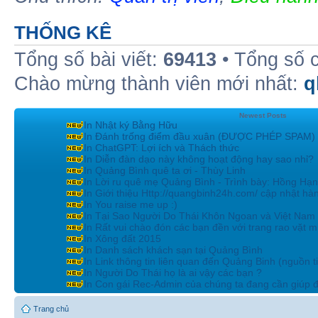
THỐNG KÊ
Tổng số bài viết:
69413
• Tổng số 
Chào mừng thành viên mới nhất:
q
Newest Posts
In Nhật ký Bằng Hữu
In Đánh trống điểm đầu xuân (ĐƯỢC PHÉP SPAM)
In ChatGPT: Lợi ích và Thách thức
In Diễn đàn dạo này không hoạt động hay sao nhỉ?
In Quảng Bình quê ta ơi - Thùy Linh
In Lời ru quê mẹ Quảng Bình - Trình bày: Hồng Hạ
In Giới thiệu Http://quangbinh24h.com/ cập nhật hà
In You raise me up :)
In Tại Sao Người Do Thái Khôn Ngoan và Việt Nam 
In Rất vui chào đón các bạn đền với trang rao vặt mi
In Xông đất 2015
In Danh sách khách sạn tại Quảng Bình
In Link thông tin liên quan đến Quảng Binh (nguồn t
In Người Do Thái họ là ai vậy các bạn ?
In Con gái Rec-Admin của chúng ta đang cần giúp đ
Trang chủ