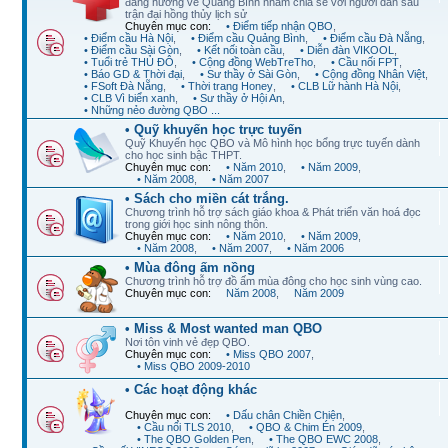
đang hướng về Quảng Bình nhằm chia sẻ với người dân sau
trận đại hồng thủy lịch sử
Chuyên mục con:
• Điểm tiếp nhận QBO
,
• Điểm cầu Hà Nội
,
• Điểm cầu Quảng Bình
,
• Điểm cầu Đà Nẵng
,
• Điểm cầu Sài Gòn
,
• Kết nối toàn cầu
,
• Diễn đàn VIKOOL
,
• Tuổi trẻ THỦ ĐÔ
,
• Cộng đồng WebTreTho
,
• Cầu nối FPT
,
• Báo GD & Thời đại
,
• Sư thầy ở Sài Gòn
,
• Cộng đồng Nhân Việt
,
• FSoft Đà Nẵng
,
• Thời trang Honey
,
• CLB Lữ hành Hà Nội
,
• CLB Vì biển xanh
,
• Sư thầy ở Hội An
,
• Những nẻo đường QBO ...
• Quỹ khuyến học trực tuyến
Quỹ Khuyến học QBO và Mô hình học bổng trực tuyến dành
cho học sinh bậc THPT.
Chuyên mục con:
• Năm 2010
,
• Năm 2009
,
• Năm 2008
,
• Năm 2007
• Sách cho miền cát trắng.
Chương trình hỗ trợ sách giáo khoa & Phát triển văn hoá đọc
trong giới học sinh nông thôn.
Chuyên mục con:
• Năm 2010
,
• Năm 2009
,
• Năm 2008
,
• Năm 2007
,
• Năm 2006
• Mùa đông ấm nồng
Chương trình hỗ trợ đồ ấm mùa đông cho học sinh vùng cao.
Chuyên mục con:
Năm 2008
,
Năm 2009
• Miss & Most wanted man QBO
Nơi tôn vinh vẻ đẹp QBO.
Chuyên mục con:
• Miss QBO 2007
,
• Miss QBO 2009-2010
• Các hoạt động khác
Chuyên mục con:
• Dấu chân Chiền Chiện
,
• Cầu nối TLS 2010
,
• QBO & Chim Én 2009
,
• The QBO Golden Pen
,
• The QBO EWC 2008
,