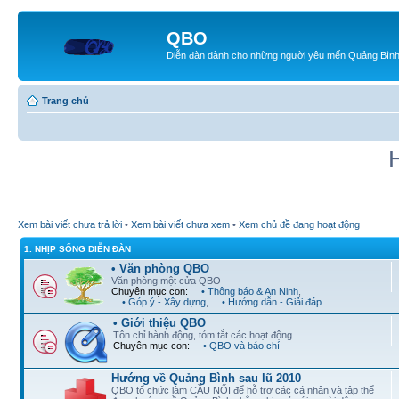
QBO
Diễn đàn dành cho những người yêu mến Quảng Bìn
Trang chủ
Xem bài viết chưa trả lời
•
Xem bài viết chưa xem
•
Xem chủ đề đang hoạt động
1. NHỊP SỐNG DIỄN ĐÀN
• Văn phòng QBO
Văn phòng một cửa QBO
Chuyên mục con:
• Thông báo & An Ninh
,
• Góp ý - Xây dựng
,
• Hướng dẫn - Giải đáp
• Giới thiệu QBO
Tôn chỉ hành động, tóm tắt các hoạt động...
Chuyên mục con:
• QBO và báo chí
Hướng về Quảng Bình sau lũ 2010
QBO tổ chức làm CẦU NỐI để hỗ trợ các cá nhân và tập thể