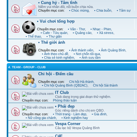
• Cung hỷ - Tâm tình
Niềm vui nhân đôi, nỗi buồn chia nửa.
Chuyên mục con:
• Chúc mừng
,
• Chia buồn
,
• Tâm sự
• Vui chơi tổng hợp
Chuyên mục con:
• Văn - Thơ
,
• Nhạc - Phim
,
• Cafe - Tửu quán
,
• Quảng cáo
,
• Xả stress
,
• Thể thao
,
• Thư giãn
• Thế giới ảnh
Chuyên mục con:
• Ảnh thành viên
,
• Ảnh Quảng Bình
,
• Ảnh theo chủ đề
,
• Nơi chốn tôi qua
,
• Chia sẻ kinh nghiệm
,
• Ảnh sưu tầm
4. TEAM - GROUP - CLUB
Chi hội - Điểm cầu
Chuyên mục con:
Chi hội Hà thành
,
• Chi hội Quảng Bình (QB2AC)
,
Chi hội Sài thành
IT Club
Club đang trong giai đoạn thử nghiệm.
Chuyên mục con:
Phòng thảo luận
• Phái đẹp
Góc riêng dành cho chị em QBO.
Chuyên mục con:
• Thời trang - Làm đẹp
,
• Gia đình
,
• Nữ công gia chánh
,
• Kinh nghiệm hay
Vespa Corner
Câu lạc bộ Vespa Quảng Bình
C4E