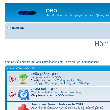
QBO
Diễn đàn dành cho những người yêu mến Quảng Bìn
Trang chủ
Hôm 
Xem bài viết chưa trả lời
•
Xem bài viết chưa xem
•
Xem chủ đề đang hoạt động
1. NHỊP SỐNG DIỄN ĐÀN
• Văn phòng QBO
Văn phòng một cửa QBO
Chuyên mục con:
• Thông báo & An Ninh
,
• Góp ý - Xây dựng
,
• Hướng dẫn - Giải đáp
• Giới thiệu QBO
Tôn chỉ hành động, tóm tắt các hoạt động...
Chuyên mục con:
• QBO và báo chí
Hướng về Quảng Bình sau lũ 2010
QBO tổ chức làm CẦU NỐI để hỗ trợ các cá nhân và tập thể