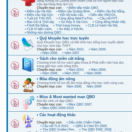
đang hướng về Quảng Bình nhằm chia sẻ với người dân sau
trận đại hồng thủy lịch sử
Chuyên mục con:
• Điểm tiếp nhận QBO
,
• Điểm cầu Hà Nội
,
• Điểm cầu Quảng Bình
,
• Điểm cầu Đà Nẵng
,
• Điểm cầu Sài Gòn
,
• Kết nối toàn cầu
,
• Diễn đàn VIKOOL
,
• Tuổi trẻ THỦ ĐÔ
,
• Cộng đồng WebTreTho
,
• Cầu nối FPT
,
• Báo GD & Thời đại
,
• Sư thầy ở Sài Gòn
,
• Cộng đồng Nhân Việt
,
• FSoft Đà Nẵng
,
• Thời trang Honey
,
• CLB Lữ hành Hà Nội
,
• CLB Vì biển xanh
,
• Sư thầy ở Hội An
,
• Những nẻo đường QBO ...
• Quỹ khuyến học trực tuyến
Quỹ Khuyến học QBO và Mô hình học bổng trực tuyến dành
cho học sinh bậc THPT.
Chuyên mục con:
• Năm 2010
,
• Năm 2009
,
• Năm 2008
,
• Năm 2007
• Sách cho miền cát trắng.
Chương trình hỗ trợ sách giáo khoa & Phát triển văn hoá đọc
trong giới học sinh nông thôn.
Chuyên mục con:
• Năm 2010
,
• Năm 2009
,
• Năm 2008
,
• Năm 2007
,
• Năm 2006
• Mùa đông ấm nồng
Chương trình hỗ trợ đồ ấm mùa đông cho học sinh vùng cao.
Chuyên mục con:
Năm 2008
,
Năm 2009
• Miss & Most wanted man QBO
Nơi tôn vinh vẻ đẹp QBO.
Chuyên mục con:
• Miss QBO 2007
,
• Miss QBO 2009-2010
• Các hoạt động khác
Chuyên mục con:
• Dấu chân Chiền Chiện
,
• Cầu nối TLS 2010
,
• QBO & Chim Én 2009
,
• The QBO Golden Pen
,
• The QBO EWC 2008
,