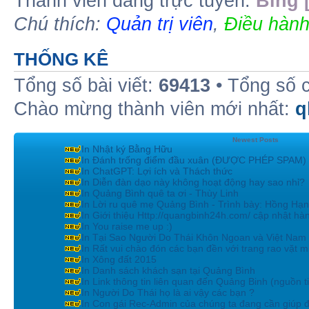
Thành viên đang trực tuyến:
Bing 
Chú thích:
Quản trị viên
,
Điều hành
THỐNG KÊ
Tổng số bài viết:
69413
• Tổng số 
Chào mừng thành viên mới nhất:
q
Newest Posts
In Nhật ký Bằng Hữu
In Đánh trống điểm đầu xuân (ĐƯỢC PHÉP SPAM)
In ChatGPT: Lợi ích và Thách thức
In Diễn đàn dạo này không hoạt động hay sao nhỉ?
In Quảng Bình quê ta ơi - Thùy Linh
In Lời ru quê mẹ Quảng Bình - Trình bày: Hồng Hạ
In Giới thiệu Http://quangbinh24h.com/ cập nhật hà
In You raise me up :)
In Tại Sao Người Do Thái Khôn Ngoan và Việt Nam 
In Rất vui chào đón các bạn đền với trang rao vặt mi
In Xông đất 2015
In Danh sách khách sạn tại Quảng Bình
In Link thông tin liên quan đến Quảng Binh (nguồn t
In Người Do Thái họ là ai vậy các bạn ?
In Con gái Rec-Admin của chúng ta đang cần giúp đ