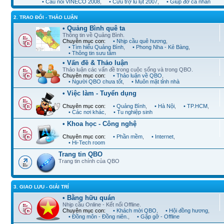
• Cầu nối VINECO 2008
,
• Cứu trợ lũ lụt 2007
,
• Giúp đỡ cá nhân
2. TRAO ĐỔI - THẢO LUẬN
• Quảng Bình quê ta
Thông tin về Quảng Bình.
Chuyên mục con:
• Nhịp cầu quê hương
,
• Tìm hiểu Quảng Bình
,
• Phong Nha - Kẻ Bàng
,
• Thông tin sưu tầm
• Vấn đề & Thảo luận
Thảo luận các vấn đề trong cuộc sống và trong QBO.
Chuyên mục con:
• Thảo luận về QBO
,
• Người QBO chưa tốt
,
• Muôn mặt tỉnh nhà
• Việc làm - Tuyển dụng
Chuyên mục con:
• Quảng Bình
,
• Hà Nội
,
• TP.HCM
,
• Các nơi khác
,
• Tu nghiệp sinh
• Khoa học - Công nghệ
Chuyên mục con:
• Phần mềm
,
• Internet
,
• Hi-Tech room
Trang tin QBO
Trang tin chính của QBO
3. GIAO LƯU - GIẢI TRÍ
• Bằng hữu quán
Nhịp cầu Online - Kết nối Offline.
Chuyên mục con:
• Khách mời QBO
,
• Hội đồng hương
,
• Đồng môn - Đồng niên.
,
• Gặp gỡ - Offline