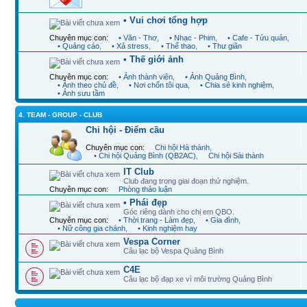
• Vui chơi tổng hợp
Chuyên mục con:
• Văn - Thơ
,
• Nhạc - Phim
,
• Cafe - Tửu quán
,
• Quảng cáo
,
• Xả stress
,
• Thể thao
,
• Thư giãn
• Thế giới ảnh
Chuyên mục con:
• Ảnh thành viên
,
• Ảnh Quảng Bình
,
• Ảnh theo chủ đề
,
• Nơi chốn tôi qua
,
• Chia sẻ kinh nghiệm
,
• Ảnh sưu tầm
4. TEAM - GROUP - CLUB
Chi hội - Điểm cầu
Chuyên mục con:
Chi hội Hà thành
,
• Chi hội Quảng Bình (QB2AC)
,
Chi hội Sài thành
IT Club
Club đang trong giai đoạn thử nghiệm.
Chuyên mục con:
Phòng thảo luận
• Phái đẹp
Góc riêng dành cho chị em QBO.
Chuyên mục con:
• Thời trang - Làm đẹp
,
• Gia đình
,
• Nữ công gia chánh
,
• Kinh nghiệm hay
Vespa Corner
Câu lạc bộ Vespa Quảng Bình
C4E
Câu lạc bộ đạp xe vì môi trường Quảng Bình