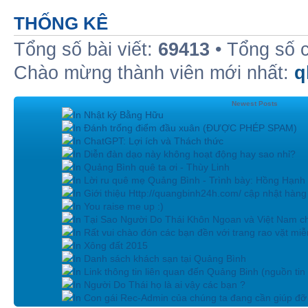
THỐNG KÊ
Tổng số bài viết:
69413
• Tổng số 
Chào mừng thành viên mới nhất:
q
Newest Posts
In Nhật ký Bằng Hữu
In Đánh trống điểm đầu xuân (ĐƯỢC PHÉP SPAM)
In ChatGPT: Lợi ích và Thách thức
In Diễn đàn dạo này không hoạt động hay sao nhỉ?
In Quảng Bình quê ta ơi - Thùy Linh
In Lời ru quê mẹ Quảng Bình - Trình bày: Hồng Hạnh
In Giới thiệu Http://quangbinh24h.com/ cập nhật hàn
In You raise me up :)
In Tại Sao Người Do Thái Khôn Ngoan và Việt Nam ch
In Rất vui chào đón các bạn đền với trang rao vặt miễn
In Xông đất 2015
In Danh sách khách sạn tại Quảng Bình
In Link thông tin liên quan đến Quảng Binh (nguồn tin
In Người Do Thái họ là ai vậy các bạn ?
In Con gái Rec-Admin của chúng ta đang cần giúp đỡ 