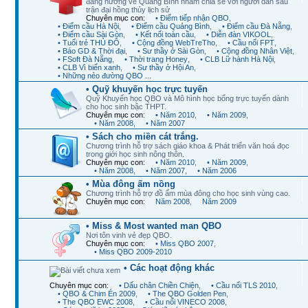
đang hướng về Quảng Bình nhằm chia sẻ với người dân sau
trận đại hồng thủy lịch sử
Chuyên mục con:
• Điểm tiếp nhận QBO
,
• Điểm cầu Hà Nội
,
• Điểm cầu Quảng Bình
,
• Điểm cầu Đà Nẵng
,
• Điểm cầu Sài Gòn
,
• Kết nối toàn cầu
,
• Diễn đàn VIKOOL
,
• Tuổi trẻ THỦ ĐÔ
,
• Cộng đồng WebTreTho
,
• Cầu nối FPT
,
• Báo GD & Thời đại
,
• Sư thầy ở Sài Gòn
,
• Cộng đồng Nhân Việt
,
• FSoft Đà Nẵng
,
• Thời trang Honey
,
• CLB Lữ hành Hà Nội
,
• CLB Vì biển xanh
,
• Sư thầy ở Hội An
,
• Những nẻo đường QBO ...
• Quỹ khuyến học trực tuyến
Quỹ Khuyến học QBO và Mô hình học bổng trực tuyến dành
cho học sinh bậc THPT.
Chuyên mục con:
• Năm 2010
,
• Năm 2009
,
• Năm 2008
,
• Năm 2007
• Sách cho miền cát trắng.
Chương trình hỗ trợ sách giáo khoa & Phát triển văn hoá đọc
trong giới học sinh nông thôn.
Chuyên mục con:
• Năm 2010
,
• Năm 2009
,
• Năm 2008
,
• Năm 2007
,
• Năm 2006
• Mùa đông ấm nồng
Chương trình hỗ trợ đồ ấm mùa đông cho học sinh vùng cao.
Chuyên mục con:
Năm 2008
,
Năm 2009
• Miss & Most wanted man QBO
Nơi tôn vinh vẻ đẹp QBO.
Chuyên mục con:
• Miss QBO 2007
,
• Miss QBO 2009-2010
• Các hoạt động khác
Chuyên mục con:
• Dấu chân Chiền Chiện
,
• Cầu nối TLS 2010
,
• QBO & Chim Én 2009
,
• The QBO Golden Pen
,
• The QBO EWC 2008
,
• Cầu nối VINECO 2008
,