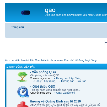
QBO
Diễn đàn dành cho những người yêu mến Quảng Bìn
Trang chủ
Xem bài viết chưa trả lời
•
Xem bài viết chưa xem
•
Xem chủ đề đang hoạt động
1. NHỊP SỐNG DIỄN ĐÀN
• Văn phòng QBO
Văn phòng một cửa QBO
Chuyên mục con:
• Thông báo & An Ninh
,
• Góp ý - Xây dựng
,
• Hướng dẫn - Giải đáp
• Giới thiệu QBO
Tôn chỉ hành động, tóm tắt các hoạt động...
Chuyên mục con:
• QBO và báo chí
Hướng về Quảng Bình sau lũ 2010
QBO tổ chức làm CẦU NỐI để hỗ trợ các cá nhân và tập thể