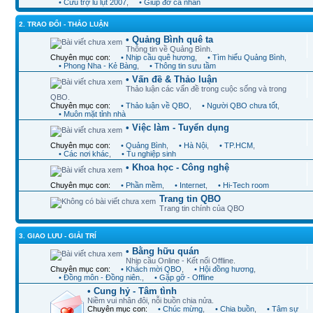
• Cứu trợ lũ lụt 2007
,
• Giúp đỡ cá nhân
2. TRAO ĐỔI - THẢO LUẬN
• Quảng Bình quê ta
Thông tin về Quảng Bình.
Chuyên mục con:
• Nhịp cầu quê hương
,
• Tìm hiểu Quảng Bình
,
• Phong Nha - Kẻ Bàng
,
• Thông tin sưu tầm
• Vấn đề & Thảo luận
Thảo luận các vấn đề trong cuộc sống và trong
QBO.
Chuyên mục con:
• Thảo luận về QBO
,
• Người QBO chưa tốt
,
• Muôn mặt tỉnh nhà
• Việc làm - Tuyển dụng
Chuyên mục con:
• Quảng Bình
,
• Hà Nội
,
• TP.HCM
,
• Các nơi khác
,
• Tu nghiệp sinh
• Khoa học - Công nghệ
Chuyên mục con:
• Phần mềm
,
• Internet
,
• Hi-Tech room
Trang tin QBO
Trang tin chính của QBO
3. GIAO LƯU - GIẢI TRÍ
• Bằng hữu quán
Nhịp cầu Online - Kết nối Offline.
Chuyên mục con:
• Khách mời QBO
,
• Hội đồng hương
,
• Đồng môn - Đồng niên.
,
• Gặp gỡ - Offline
• Cung hỷ - Tâm tình
Niềm vui nhân đôi, nỗi buồn chia nửa.
Chuyên mục con:
• Chúc mừng
,
• Chia buồn
,
• Tâm sự