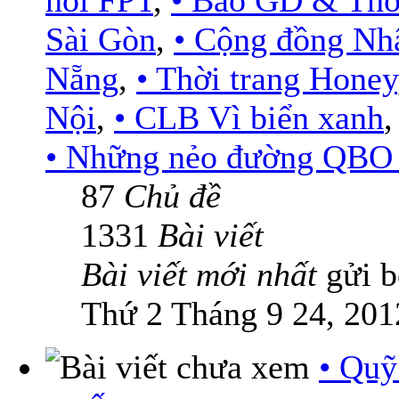
nối FPT
,
• Báo GD & Thờ
Sài Gòn
,
• Cộng đồng Nh
Nẵng
,
• Thời trang Honey
Nội
,
• CLB Vì biển xanh
• Những nẻo đường QBO .
87
Chủ đề
1331
Bài viết
Bài viết mới nhất
gửi 
Thứ 2 Tháng 9 24, 201
• Quỹ