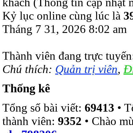
khách (Thông tin cập nhật
Kỷ lục online cùng lúc là
3
Tháng 7 31, 2026 8:02 am
Thành viên đang trực tuyế
Chú thích:
Quản trị viên
,
Đ
Thống kê
Tổng số bài viết:
69413
• T
thành viên:
9352
• Chào mừ