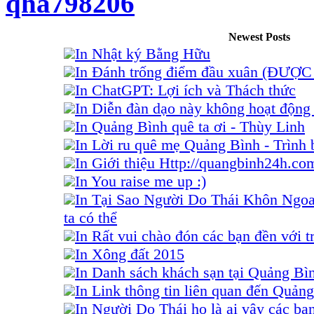
qha798206
Newest Posts
In Nhật ký Bằng Hữu
In Đánh trống điểm đầu xuân (ĐƯỢ
In ChatGPT: Lợi ích và Thách thức
In Diễn đàn dạo này không hoạt động 
In Quảng Bình quê ta ơi - Thùy Linh
In Lời ru quê mẹ Quảng Bình - Trình
In Giới thiệu Http://quangbinh24h.co
In You raise me up :)
In Tại Sao Người Do Thái Khôn Ngo
ta có thể
In Rất vui chào đón các bạn đền với tr
In Xông đất 2015
In Danh sách khách sạn tại Quảng Bì
In Link thông tin liên quan đến Quảng
In Người Do Thái họ là ai vậy các bạ