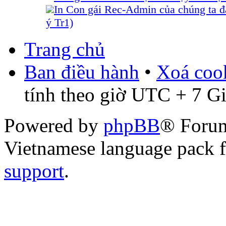
In Con gái Rec-Admin của chúng ta đ
ý Tr1)
Trang chủ
Ban điều hành
•
Xoá cook
tính theo giờ UTC + 7 G
Powered by
phpBB
® Foru
Vietnamese language pack 
support
.