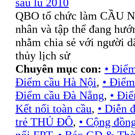
sau lũ 2010
QBO tổ chức làm CẦU NỐI
nhân và tập thể đang hư
nhằm chia sẻ với người d
thủy lịch sử
Chuyên mục con:
• Điể
Điểm cầu Hà Nội
,
• Điểm
Điểm cầu Đà Nẵng
,
• Đi
Kết nối toàn cầu
,
• Diễn
trẻ THỦ ĐÔ
,
• Cộng đồn