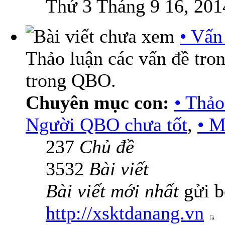
Thứ 3 Tháng 9 16, 201
• Vấn
Thảo luận các vấn đề tro
trong QBO.
Chuyên mục con:
• Thả
Người QBO chưa tốt
,
• M
237
Chủ đề
3532
Bài viết
Bài viết mới nhất
gửi b
http://xsktdanang.vn