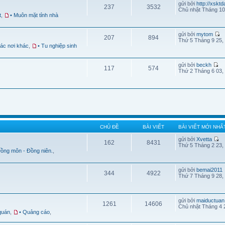
gửi bởi
http://xskt
237
3532
Chủ nhật Tháng 10
t
,
• Muôn mặt tỉnh nhà
gửi bởi
mytom
207
894
Thứ 5 Tháng 9 25,
Các nơi khác
,
• Tu nghiệp sinh
gửi bởi
beckh
117
574
Thứ 2 Tháng 6 03,
CHỦ ĐỀ
BÀI VIẾT
BÀI VIẾT MỚI NHẤ
gửi bởi
Xvetta
162
8431
Thứ 5 Tháng 2 23,
Đồng môn - Đồng niên.
,
gửi bởi
bemai2011
344
4922
Thứ 7 Tháng 9 28,
gửi bởi
maiductuan
1261
14606
Chủ nhật Tháng 4 
quán
,
• Quảng cáo
,