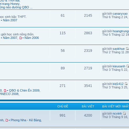
GD & Thời đại
,
ời trang Honey
,
ững nẻo đường QBO ...
gửi bởi
canaryxao
61
2145
học sinh bậc THPT.
Thứ 6 Tháng 2 24,
• Năm 2007
gửi bởi
hoangtrung
115
2863
 giới học sinh nông thôn.
Thứ 5 Tháng 12 19
• Năm 2007
,
• Năm 2006
gửi bởi
saokhue
56
2319
Thứ 2 Tháng 11 28
gửi bởi
kieuoanh
89
2719
Thứ 3 Tháng 5 22,
gửi bởi
kid1412
271
3541
Thứ 3 Tháng 3 25,
10
,
• QBO & Chim Én 2009
,
 VINECO 2008
,
CHỦ ĐỀ
BÀI VIẾT
BÀI VIẾT MỚI NHẤ
gửi bởi
ncvinh
991
4200
Thứ 3 Tháng 9 16,
ình
,
• Phong Nha - Kẻ Bàng
,