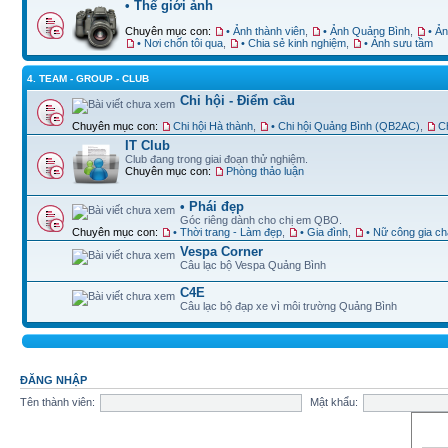
• Thế giới ảnh
Chuyên mục con:
• Ảnh thành viên
,
• Ảnh Quảng Bình
,
• Ả
• Nơi chốn tôi qua
,
• Chia sẻ kinh nghiệm
,
• Ảnh sưu tầm
4. TEAM - GROUP - CLUB
Chi hội - Điểm cầu
Chuyên mục con:
Chi hội Hà thành
,
• Chi hội Quảng Bình (QB2AC)
,
Ch
IT Club
Club đang trong giai đoạn thử nghiệm.
Chuyên mục con:
Phòng thảo luận
• Phái đẹp
Góc riêng dành cho chị em QBO.
Chuyên mục con:
• Thời trang - Làm đẹp
,
• Gia đình
,
• Nữ công gia c
Vespa Corner
Câu lạc bộ Vespa Quảng Bình
C4E
Câu lạc bộ đạp xe vì môi trường Quảng Bình
ĐĂNG NHẬP
Tên thành viên:
Mật khẩu: