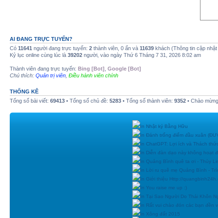
AI ĐANG TRỰC TUYẾN?
Có
11641
người đang trực tuyến:
2
thành viên, 0 ẩn và
11639
khách (Thông tin cập nhật
Kỷ lục online cùng lúc là
39202
người, vào ngày Thứ 6 Tháng 7 31, 2026 8:02 am
Thành viên đang trực tuyến:
Bing [Bot]
,
Google [Bot]
Chú thích:
Quản trị viên
,
Điều hành viên chính
THỐNG KÊ
Tổng số bài viết:
69413
• Tổng số chủ đề:
5283
• Tổng số thành viên:
9352
• Chào mừng 
In Nhật ký Bằng Hữu
In Đánh trống điểm đầu xuân (
In ChatGPT: Lợi ích và Thách thứ
In Diễn đàn dạo này không hoạt 
In Quảng Bình quê ta ơi - Thùy Li
In Lời ru quê mẹ Quảng Bình - Tr
In Giới thiệu Http://quangbinh24
In You raise me up :)
In Tại Sao Người Do Thái Khôn N
In Rất vui chào đón các bạn đền vớ
In Xông đất 2015