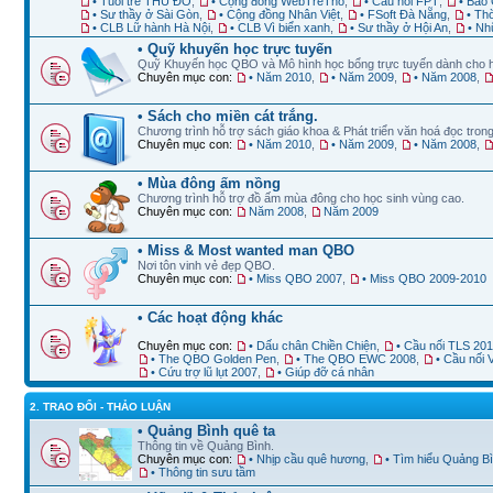
• Tuổi trẻ THỦ ĐÔ
,
• Cộng đồng WebTreTho
,
• Cầu nối FPT
,
• Báo 
• Sư thầy ở Sài Gòn
,
• Cộng đồng Nhân Việt
,
• FSoft Đà Nẵng
,
• Th
• CLB Lữ hành Hà Nội
,
• CLB Vì biển xanh
,
• Sư thầy ở Hội An
,
• Nh
• Quỹ khuyến học trực tuyến
Quỹ Khuyến học QBO và Mô hình học bổng trực tuyến dành cho 
Chuyên mục con:
• Năm 2010
,
• Năm 2009
,
• Năm 2008
,
• Sách cho miền cát trắng.
Chương trình hỗ trợ sách giáo khoa & Phát triển văn hoá đọc trong
Chuyên mục con:
• Năm 2010
,
• Năm 2009
,
• Năm 2008
,
• Mùa đông ấm nồng
Chương trình hỗ trợ đồ ấm mùa đông cho học sinh vùng cao.
Chuyên mục con:
Năm 2008
,
Năm 2009
• Miss & Most wanted man QBO
Nơi tôn vinh vẻ đẹp QBO.
Chuyên mục con:
• Miss QBO 2007
,
• Miss QBO 2009-2010
• Các hoạt động khác
Chuyên mục con:
• Dấu chân Chiền Chiện
,
• Cầu nối TLS 20
• The QBO Golden Pen
,
• The QBO EWC 2008
,
• Cầu nối
• Cứu trợ lũ lụt 2007
,
• Giúp đỡ cá nhân
2. TRAO ĐỔI - THẢO LUẬN
• Quảng Bình quê ta
Thông tin về Quảng Bình.
Chuyên mục con:
• Nhịp cầu quê hương
,
• Tìm hiểu Quảng B
• Thông tin sưu tầm