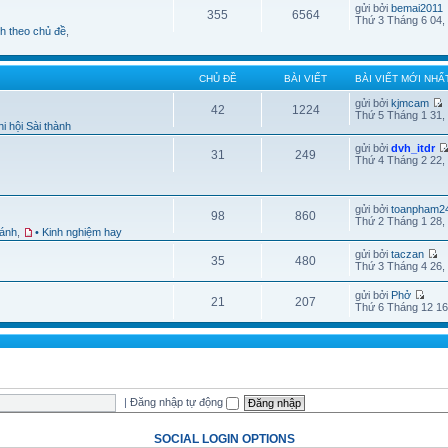
gửi bởi
bemai2011
355
6564
Thứ 3 Tháng 6 04,
nh theo chủ đề
,
CHỦ ĐỀ
BÀI VIẾT
BÀI VIẾT MỚI NHẤ
gửi bởi
kjmcam
42
1224
Thứ 5 Tháng 1 31,
i hội Sài thành
gửi bởi
dvh_itdr
31
249
Thứ 4 Tháng 2 22,
gửi bởi
toanpham2
98
860
Thứ 2 Tháng 1 28,
hánh
,
• Kinh nghiệm hay
gửi bởi
taczan
35
480
Thứ 3 Tháng 4 26,
gửi bởi
Phở
21
207
Thứ 6 Tháng 12 16
|
Đăng nhập tự động
SOCIAL LOGIN OPTIONS