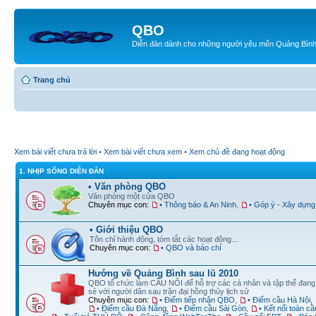
QBO
Diễn đàn dành cho những người yêu mến Quảng Bìn
Trang chủ
Xem bài viết chưa trả lời
•
Xem bài viết chưa xem
•
Xem chủ đề đang hoạt động
1. NHỊP SỐNG DIỄN ĐÀN
• Văn phòng QBO
Văn phòng một cửa QBO
Chuyên mục con:
• Thông báo & An Ninh
,
• Góp ý - Xây dựng
• Giới thiệu QBO
Tôn chỉ hành động, tóm tắt các hoạt động...
Chuyên mục con:
• QBO và báo chí
Hướng về Quảng Bình sau lũ 2010
QBO tổ chức làm CẦU NỐI để hỗ trợ các cá nhân và tập thể đan
sẻ với người dân sau trận đại hồng thủy lịch sử
Chuyên mục con:
• Điểm tiếp nhận QBO
,
• Điểm cầu Hà Nội
,
• Điểm cầu Đà Nẵng
,
• Điểm cầu Sài Gòn
,
• Kết nối toàn cầ