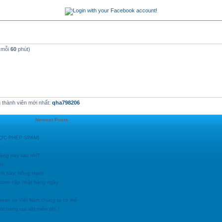
 mỗi
60
phút)
thành viên mới nhất:
qha798206
Newest Posts
ĐƯỢC PHÉP SPAM)
c
động hay sao nhỉ?
nh
ình bày: Hồng Hạnh
h.com/ cập nhật hàng ngày
goan và Việt Nam chúng ta có thể
i trang rao vặt miễn phí !