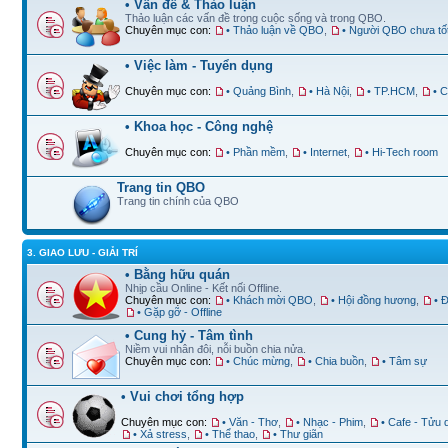
• Vấn đề & Thảo luận
Thảo luận các vấn đề trong cuộc sống và trong QBO.
Chuyên mục con:
• Thảo luận về QBO
,
• Người QBO chưa tố
• Việc làm - Tuyển dụng
Chuyên mục con:
• Quảng Bình
,
• Hà Nội
,
• TP.HCM
,
• 
• Khoa học - Công nghệ
Chuyên mục con:
• Phần mềm
,
• Internet
,
• Hi-Tech room
Trang tin QBO
Trang tin chính của QBO
3. GIAO LƯU - GIẢI TRÍ
• Bằng hữu quán
Nhịp cầu Online - Kết nối Offline.
Chuyên mục con:
• Khách mời QBO
,
• Hội đồng hương
,
• 
• Gặp gỡ - Offline
• Cung hỷ - Tâm tình
Niềm vui nhân đôi, nỗi buồn chia nửa.
Chuyên mục con:
• Chúc mừng
,
• Chia buồn
,
• Tâm sự
• Vui chơi tổng hợp
Chuyên mục con:
• Văn - Thơ
,
• Nhạc - Phim
,
• Cafe - Tửu 
• Xả stress
,
• Thể thao
,
• Thư giãn