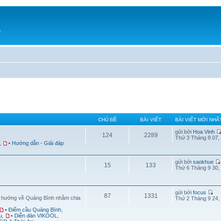
h
CHỦ ĐỀ
BÀI VIẾT
BÀI VIẾT MỚI NHẤ
gửi bởi
Hoa Vinh
124
2289
Thứ 3 Tháng 8 07,
,
• Hướng dẫn - Giải đáp
gửi bởi
saokhue
15
133
Thứ 6 Tháng 9 30,
gửi bởi
focus
87
1331
g hướng về Quảng Bình nhằm chia
Thứ 2 Tháng 9 24,
• Điểm cầu Quảng Bình
,
u
,
• Diễn đàn VIKOOL
,