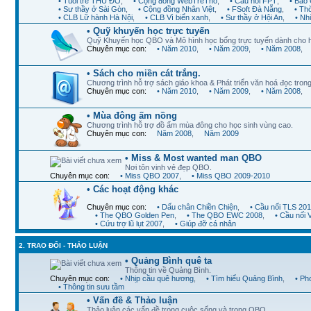
• Tuổi trẻ THỦ ĐÔ
,
• Cộng đồng WebTreTho
,
• Cầu nối FPT
,
• Báo 
• Sư thầy ở Sài Gòn
,
• Cộng đồng Nhân Việt
,
• FSoft Đà Nẵng
,
• Th
• CLB Lữ hành Hà Nội
,
• CLB Vì biển xanh
,
• Sư thầy ở Hội An
,
• Nh
• Quỹ khuyến học trực tuyến
Quỹ Khuyến học QBO và Mô hình học bổng trực tuyến dành cho 
Chuyên mục con:
• Năm 2010
,
• Năm 2009
,
• Năm 2008
,
• Sách cho miền cát trắng.
Chương trình hỗ trợ sách giáo khoa & Phát triển văn hoá đọc trong
Chuyên mục con:
• Năm 2010
,
• Năm 2009
,
• Năm 2008
,
• Mùa đông ấm nồng
Chương trình hỗ trợ đồ ấm mùa đông cho học sinh vùng cao.
Chuyên mục con:
Năm 2008
,
Năm 2009
• Miss & Most wanted man QBO
Nơi tôn vinh vẻ đẹp QBO.
Chuyên mục con:
• Miss QBO 2007
,
• Miss QBO 2009-2010
• Các hoạt động khác
Chuyên mục con:
• Dấu chân Chiền Chiện
,
• Cầu nối TLS 20
• The QBO Golden Pen
,
• The QBO EWC 2008
,
• Cầu nối
• Cứu trợ lũ lụt 2007
,
• Giúp đỡ cá nhân
2. TRAO ĐỔI - THẢO LUẬN
• Quảng Bình quê ta
Thông tin về Quảng Bình.
Chuyên mục con:
• Nhịp cầu quê hương
,
• Tìm hiểu Quảng Bình
,
• Ph
• Thông tin sưu tầm
• Vấn đề & Thảo luận
Thảo luận các vấn đề trong cuộc sống và trong QBO.