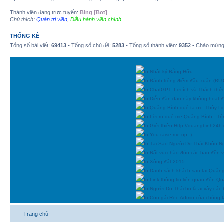
Thành viên đang trực tuyến:
Bing [Bot]
Chú thích:
Quản trị viên
,
Điều hành viên chính
THỐNG KÊ
Tổng số bài viết:
69413
• Tổng số chủ đề:
5283
• Tổng số thành viên:
9352
• Chào mừng 
In Nhật ký Bằng Hữu
In Đánh trống điểm đầu xuân (
In ChatGPT: Lợi ích và Thách thứ
In Diễn đàn dạo này không hoạt 
In Quảng Bình quê ta ơi - Thùy Li
In Lời ru quê mẹ Quảng Bình - Tr
In Giới thiệu Http://quangbinh24
In You raise me up :)
In Tại Sao Người Do Thái Khôn N
In Rất vui chào đón các bạn đền vớ
In Xông đất 2015
In Danh sách khách sạn tại Quản
In Link thông tin liên quan đến Q
In Người Do Thái họ là ai vậy các
In Con gái Rec-Admin của chúng t
Trang chủ