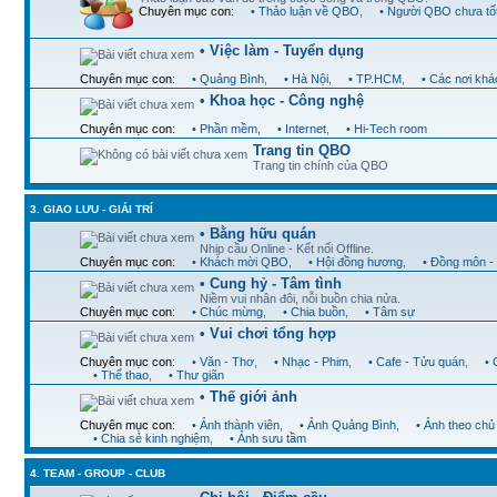
Chuyên mục con:
• Thảo luận về QBO
,
• Người QBO chưa tố
• Việc làm - Tuyển dụng
Chuyên mục con:
• Quảng Bình
,
• Hà Nội
,
• TP.HCM
,
• Các nơi khá
• Khoa học - Công nghệ
Chuyên mục con:
• Phần mềm
,
• Internet
,
• Hi-Tech room
Trang tin QBO
Trang tin chính của QBO
3. GIAO LƯU - GIẢI TRÍ
• Bằng hữu quán
Nhịp cầu Online - Kết nối Offline.
Chuyên mục con:
• Khách mời QBO
,
• Hội đồng hương
,
• Đồng môn -
• Cung hỷ - Tâm tình
Niềm vui nhân đôi, nỗi buồn chia nửa.
Chuyên mục con:
• Chúc mừng
,
• Chia buồn
,
• Tâm sự
• Vui chơi tổng hợp
Chuyên mục con:
• Văn - Thơ
,
• Nhạc - Phim
,
• Cafe - Tửu quán
,
•
• Thể thao
,
• Thư giãn
• Thế giới ảnh
Chuyên mục con:
• Ảnh thành viên
,
• Ảnh Quảng Bình
,
• Ảnh theo chủ
• Chia sẻ kinh nghiệm
,
• Ảnh sưu tầm
4. TEAM - GROUP - CLUB