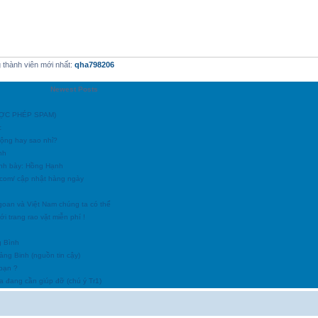
thành viên mới nhất:
qha798206
Newest Posts
ĐƯỢC PHÉP SPAM)
c
động hay sao nhỉ?
nh
ình bày: Hồng Hạnh
h.com/ cập nhật hàng ngày
goan và Việt Nam chúng ta có thể
i trang rao vặt miễn phí !
g Bình
uảng Binh (nguồn tin cậy)
 bạn ?
a đang cần giúp đỡ (chú ý Tr1)