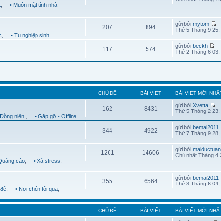
t
,
• Muôn mặt tỉnh nhà
gửi bởi
mytom
207
894
Thứ 5 Tháng 9 25,
c
,
• Tu nghiệp sinh
gửi bởi
beckh
117
574
Thứ 2 Tháng 6 03,
CHỦ ĐỀ
BÀI VIẾT
BÀI VIẾT MỚI NHẤ
gửi bởi
Xvetta
162
8431
Thứ 5 Tháng 2 23,
 Đồng niên.
,
• Gặp gỡ - Offline
gửi bởi
bemai2011
344
4922
Thứ 7 Tháng 9 28,
gửi bởi
maiductuan
1261
14606
Chủ nhật Tháng 4 
 Quảng cáo
,
• Xả stress
,
gửi bởi
bemai2011
355
6564
Thứ 3 Tháng 6 04,
 đề
,
• Nơi chốn tôi qua
,
CHỦ ĐỀ
BÀI VIẾT
BÀI VIẾT MỚI NHẤ