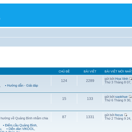
h
CHỦ ĐỀ
BÀI VIẾT
BÀI VIẾT MỚI NHẤ
gửi bởi
Hoa Vinh
124
2289
Thứ 3 Tháng 8 07,
,
• Hướng dẫn - Giải đáp
gửi bởi
saokhue
15
133
Thứ 6 Tháng 9 30,
gửi bởi
focus
87
1331
g hướng về Quảng Bình nhằm chia
Thứ 2 Tháng 9 24,
• Điểm cầu Quảng Bình
,
u
,
• Diễn đàn VIKOOL
,