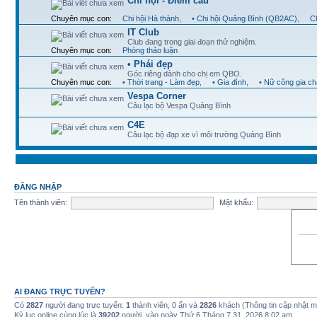
Chi hội - Điểm cầu
Chuyên mục con:
Chi hội Hà thành
,
• Chi hội Quảng Bình (QB2AC)
,
Ch
IT Club
Club đang trong giai đoạn thử nghiệm.
Chuyên mục con:
Phòng thảo luận
• Phái đẹp
Góc riêng dành cho chị em QBO.
Chuyên mục con:
• Thời trang - Làm đẹp
,
• Gia đình
,
• Nữ công gia c
Vespa Corner
Câu lạc bộ Vespa Quảng Bình
C4E
Câu lạc bộ đạp xe vì môi trường Quảng Bình
ĐĂNG NHẬP
Tên thành viên:
Mật khẩu:
AI ĐANG TRỰC TUYẾN?
Có
2827
người đang trực tuyến:
1
thành viên, 0 ẩn và
2826
khách (Thông tin cập nhật 
Kỷ lục online cùng lúc là
39202
người, vào ngày Thứ 6 Tháng 7 31, 2026 8:02 am