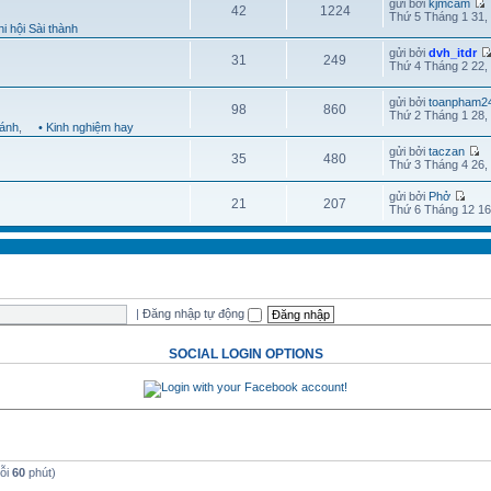
gửi bởi
kjmcam
42
1224
Thứ 5 Tháng 1 31,
i hội Sài thành
gửi bởi
dvh_itdr
31
249
Thứ 4 Tháng 2 22,
gửi bởi
toanpham2
98
860
Thứ 2 Tháng 1 28,
hánh
,
• Kinh nghiệm hay
gửi bởi
taczan
35
480
Thứ 3 Tháng 4 26,
gửi bởi
Phở
21
207
Thứ 6 Tháng 12 16
|
Đăng nhập tự động
SOCIAL LOGIN OPTIONS
mỗi
60
phút)