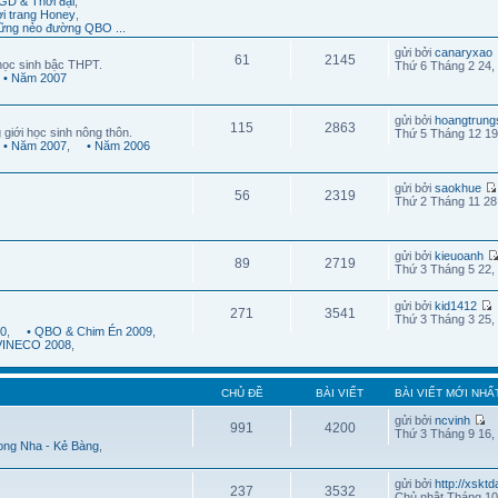
GD & Thời đại
,
ời trang Honey
,
ững nẻo đường QBO ...
gửi bởi
canaryxao
61
2145
học sinh bậc THPT.
Thứ 6 Tháng 2 24,
• Năm 2007
gửi bởi
hoangtrung
115
2863
 giới học sinh nông thôn.
Thứ 5 Tháng 12 19
• Năm 2007
,
• Năm 2006
gửi bởi
saokhue
56
2319
Thứ 2 Tháng 11 28
gửi bởi
kieuoanh
89
2719
Thứ 3 Tháng 5 22,
gửi bởi
kid1412
271
3541
Thứ 3 Tháng 3 25,
10
,
• QBO & Chim Én 2009
,
 VINECO 2008
,
CHỦ ĐỀ
BÀI VIẾT
BÀI VIẾT MỚI NHẤ
gửi bởi
ncvinh
991
4200
Thứ 3 Tháng 9 16,
ong Nha - Kẻ Bàng
,
gửi bởi
http://xskt
237
3532
Chủ nhật Tháng 10