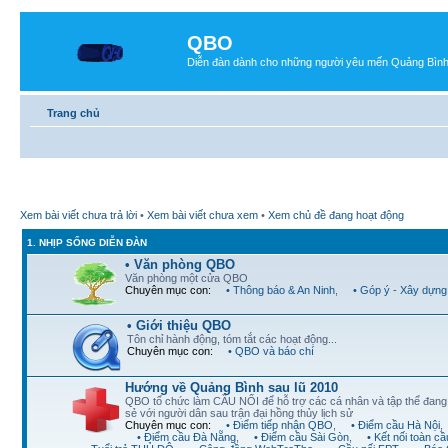
QBO
Diễn đàn dành cho những người yêu mến Quảng Bìn
Trang chủ
Xem bài viết chưa trả lời
•
Xem bài viết chưa xem
•
Xem chủ đề đang hoạt động
1. NHỊP SỐNG DIỄN ĐÀN
• Văn phòng QBO
Văn phòng một cửa QBO
Chuyên mục con:
• Thông báo & An Ninh
,
• Góp ý - Xây dựng
• Giới thiệu QBO
Tôn chỉ hành động, tóm tắt các hoạt động...
Chuyên mục con:
• QBO và báo chí
Hướng về Quảng Bình sau lũ 2010
QBO tổ chức làm CẦU NỐI để hỗ trợ các cá nhân và tập thể đan
sẻ với người dân sau trận đại hồng thủy lịch sử
Chuyên mục con:
• Điểm tiếp nhận QBO
,
• Điểm cầu Hà Nội
,
• Điểm cầu Đà Nẵng
,
• Điểm cầu Sài Gòn
,
• Kết nối toàn cầ