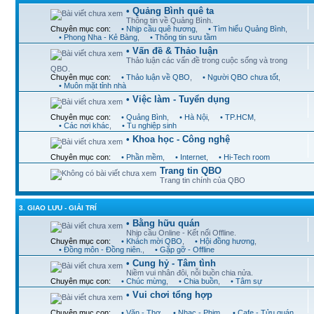
• Quảng Bình quê ta
Thông tin về Quảng Bình.
Chuyên mục con:
• Nhịp cầu quê hương
,
• Tìm hiểu Quảng Bình
,
• Phong Nha - Kẻ Bàng
,
• Thông tin sưu tầm
• Vấn đề & Thảo luận
Thảo luận các vấn đề trong cuộc sống và trong
QBO.
Chuyên mục con:
• Thảo luận về QBO
,
• Người QBO chưa tốt
,
• Muôn mặt tỉnh nhà
• Việc làm - Tuyển dụng
Chuyên mục con:
• Quảng Bình
,
• Hà Nội
,
• TP.HCM
,
• Các nơi khác
,
• Tu nghiệp sinh
• Khoa học - Công nghệ
Chuyên mục con:
• Phần mềm
,
• Internet
,
• Hi-Tech room
Trang tin QBO
Trang tin chính của QBO
3. GIAO LƯU - GIẢI TRÍ
• Bằng hữu quán
Nhịp cầu Online - Kết nối Offline.
Chuyên mục con:
• Khách mời QBO
,
• Hội đồng hương
,
• Đồng môn - Đồng niên.
,
• Gặp gỡ - Offline
• Cung hỷ - Tâm tình
Niềm vui nhân đôi, nỗi buồn chia nửa.
Chuyên mục con:
• Chúc mừng
,
• Chia buồn
,
• Tâm sự
• Vui chơi tổng hợp
Chuyên mục con:
• Văn - Thơ
,
• Nhạc - Phim
,
• Cafe - Tửu quán
,