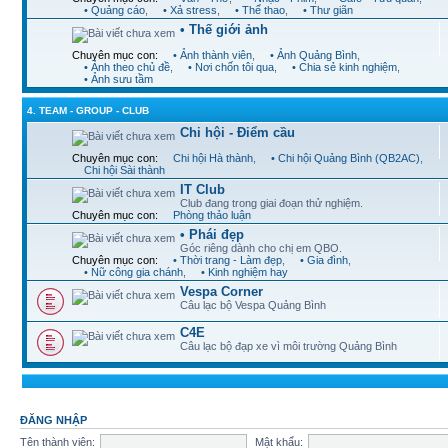
• Quảng cáo
,
• Xả stress
,
• Thể thao
,
• Thư giãn
• Thế giới ảnh
Chuyên mục con:
• Ảnh thành viên
,
• Ảnh Quảng Bình
,
• Ảnh theo chủ đề
,
• Nơi chốn tôi qua
,
• Chia sẻ kinh nghiệm
,
• Ảnh sưu tầm
4. TEAM - GROUP - CLUB
Chi hội - Điểm cầu
Chuyên mục con:
Chi hội Hà thành
,
• Chi hội Quảng Bình (QB2AC)
,
Chi hội Sài thành
IT Club
Club đang trong giai đoạn thử nghiệm.
Chuyên mục con:
Phòng thảo luận
• Phái đẹp
Góc riêng dành cho chị em QBO.
Chuyên mục con:
• Thời trang - Làm đẹp
,
• Gia đình
,
• Nữ công gia chánh
,
• Kinh nghiệm hay
Vespa Corner
Câu lạc bộ Vespa Quảng Bình
C4E
Câu lạc bộ đạp xe vì môi trường Quảng Bình
ĐĂNG NHẬP
Tên thành viên:
Mật khẩu: