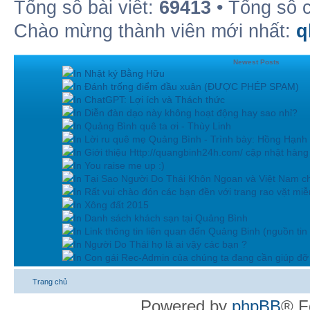
Tổng số bài viết:
69413
• Tổng số 
Chào mừng thành viên mới nhất:
q
Newest Posts
In Nhật ký Bằng Hữu
In Đánh trống điểm đầu xuân (ĐƯỢC PHÉP SPAM)
In ChatGPT: Lợi ích và Thách thức
In Diễn đàn dạo này không hoạt động hay sao nhỉ?
In Quảng Bình quê ta ơi - Thùy Linh
In Lời ru quê mẹ Quảng Bình - Trình bày: Hồng Hạnh
In Giới thiệu Http://quangbinh24h.com/ cập nhật hàn
In You raise me up :)
In Tại Sao Người Do Thái Khôn Ngoan và Việt Nam ch
In Rất vui chào đón các bạn đền với trang rao vặt miễn
In Xông đất 2015
In Danh sách khách sạn tại Quảng Bình
In Link thông tin liên quan đến Quảng Binh (nguồn tin
In Người Do Thái họ là ai vậy các bạn ?
In Con gái Rec-Admin của chúng ta đang cần giúp đỡ 
Trang chủ
Powered by
phpBB
® F