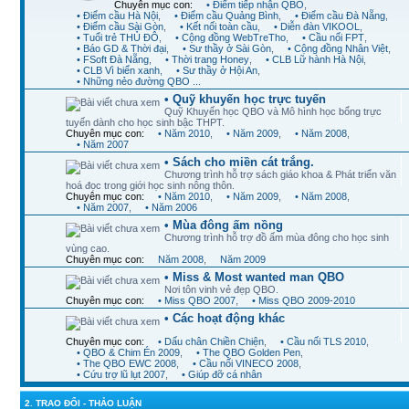
Chuyên mục con:
• Điểm tiếp nhận QBO
,
• Điểm cầu Hà Nội
,
• Điểm cầu Quảng Bình
,
• Điểm cầu Đà Nẵng
,
• Điểm cầu Sài Gòn
,
• Kết nối toàn cầu
,
• Diễn đàn VIKOOL
,
• Tuổi trẻ THỦ ĐÔ
,
• Cộng đồng WebTreTho
,
• Cầu nối FPT
,
• Báo GD & Thời đại
,
• Sư thầy ở Sài Gòn
,
• Cộng đồng Nhân Việt
,
• FSoft Đà Nẵng
,
• Thời trang Honey
,
• CLB Lữ hành Hà Nội
,
• CLB Vì biển xanh
,
• Sư thầy ở Hội An
,
• Những nẻo đường QBO ...
• Quỹ khuyến học trực tuyến
Quỹ Khuyến học QBO và Mô hình học bổng trực
tuyến dành cho học sinh bậc THPT.
Chuyên mục con:
• Năm 2010
,
• Năm 2009
,
• Năm 2008
,
• Năm 2007
• Sách cho miền cát trắng.
Chương trình hỗ trợ sách giáo khoa & Phát triển văn
hoá đọc trong giới học sinh nông thôn.
Chuyên mục con:
• Năm 2010
,
• Năm 2009
,
• Năm 2008
,
• Năm 2007
,
• Năm 2006
• Mùa đông ấm nồng
Chương trình hỗ trợ đồ ấm mùa đông cho học sinh
vùng cao.
Chuyên mục con:
Năm 2008
,
Năm 2009
• Miss & Most wanted man QBO
Nơi tôn vinh vẻ đẹp QBO.
Chuyên mục con:
• Miss QBO 2007
,
• Miss QBO 2009-2010
• Các hoạt động khác
Chuyên mục con:
• Dấu chân Chiền Chiện
,
• Cầu nối TLS 2010
,
• QBO & Chim Én 2009
,
• The QBO Golden Pen
,
• The QBO EWC 2008
,
• Cầu nối VINECO 2008
,
• Cứu trợ lũ lụt 2007
,
• Giúp đỡ cá nhân
2. TRAO ĐỔI - THẢO LUẬN