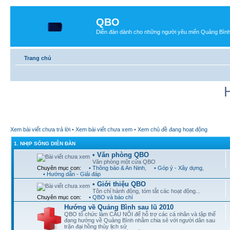
QBO
Diễn đàn dành cho những người yêu mến Quảng Bìn
Trang chủ
Xem bài viết chưa trả lời
•
Xem bài viết chưa xem
•
Xem chủ đề đang hoạt động
1. NHỊP SỐNG DIỄN ĐÀN
• Văn phòng QBO
Văn phòng một cửa QBO
Chuyên mục con:
• Thông báo & An Ninh
,
• Góp ý - Xây dựng
,
• Hướng dẫn - Giải đáp
• Giới thiệu QBO
Tôn chỉ hành động, tóm tắt các hoạt động...
Chuyên mục con:
• QBO và báo chí
Hướng về Quảng Bình sau lũ 2010
QBO tổ chức làm CẦU NỐI để hỗ trợ các cá nhân và tập thể
đang hướng về Quảng Bình nhằm chia sẻ với người dân sau
trận đại hồng thủy lịch sử