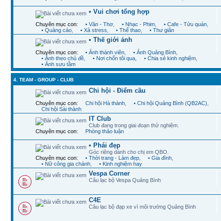
• Vui chơi tổng hợp
Chuyên mục con:
• Văn - Thơ
,
• Nhạc - Phim
,
• Cafe - Tửu quán
,
• Quảng cáo
,
• Xả stress
,
• Thể thao
,
• Thư giãn
• Thế giới ảnh
Chuyên mục con:
• Ảnh thành viên
,
• Ảnh Quảng Bình
,
• Ảnh theo chủ đề
,
• Nơi chốn tôi qua
,
• Chia sẻ kinh nghiệm
,
• Ảnh sưu tầm
4. TEAM - GROUP - CLUB
Chi hội - Điểm cầu
Chuyên mục con:
Chi hội Hà thành
,
• Chi hội Quảng Bình (QB2AC)
,
Chi hội Sài thành
IT Club
Club đang trong giai đoạn thử nghiệm.
Chuyên mục con:
Phòng thảo luận
• Phái đẹp
Góc riêng dành cho chị em QBO.
Chuyên mục con:
• Thời trang - Làm đẹp
,
• Gia đình
,
• Nữ công gia chánh
,
• Kinh nghiệm hay
Vespa Corner
Câu lạc bộ Vespa Quảng Bình
C4E
Câu lạc bộ đạp xe vì môi trường Quảng Bình