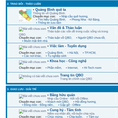
2. TRAO ĐỔI - THẢO LUẬN
• Quảng Bình quê ta
Thông tin về Quảng Bình.
Chuyên mục con:
• Nhịp cầu quê hương
,
• Tìm hiểu Quảng Bình
,
• Phong Nha - Kẻ Bàng
,
• Thông tin sưu tầm
• Vấn đề & Thảo luận
Thảo luận các vấn đề trong cuộc sống và trong
QBO.
Chuyên mục con:
• Thảo luận về QBO
,
• Người QBO chưa tốt
,
• Muôn mặt tỉnh nhà
• Việc làm - Tuyển dụng
Chuyên mục con:
• Quảng Bình
,
• Hà Nội
,
• TP.HCM
,
• Các nơi khác
,
• Tu nghiệp sinh
• Khoa học - Công nghệ
Chuyên mục con:
• Phần mềm
,
• Internet
,
• Hi-Tech room
Trang tin QBO
Trang tin chính của QBO
3. GIAO LƯU - GIẢI TRÍ
• Bằng hữu quán
Nhịp cầu Online - Kết nối Offline.
Chuyên mục con:
• Khách mời QBO
,
• Hội đồng hương
,
• Đồng môn - Đồng niên.
,
• Gặp gỡ - Offline
• Cung hỷ - Tâm tình
Niềm vui nhân đôi, nỗi buồn chia nửa.
Chuyên mục con:
• Chúc mừng
,
• Chia buồn
,
• Tâm sự