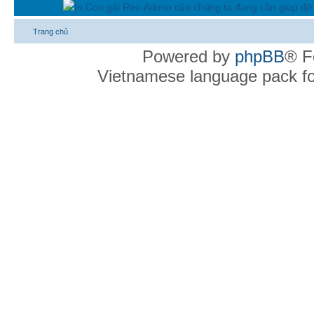
In Con gái Rec-Admin của chúng ta đang cần giúp đỡ 
Trang chủ
Powered by
phpBB
® F
Vietnamese language pack f