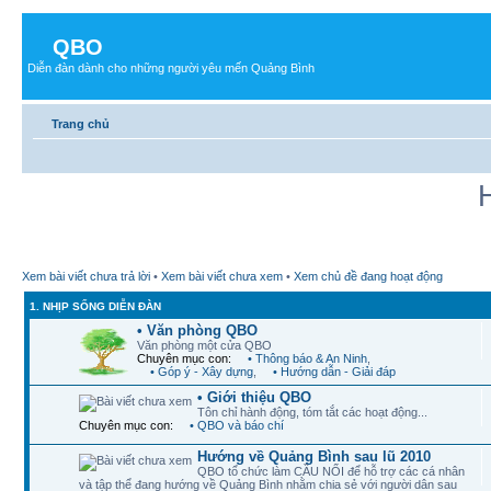
QBO
Diễn đàn dành cho những người yêu mến Quảng Bình
Trang chủ
Xem bài viết chưa trả lời
•
Xem bài viết chưa xem
•
Xem chủ đề đang hoạt động
1. NHỊP SỐNG DIỄN ĐÀN
• Văn phòng QBO
Văn phòng một cửa QBO
Chuyên mục con:
• Thông báo & An Ninh
,
• Góp ý - Xây dựng
,
• Hướng dẫn - Giải đáp
• Giới thiệu QBO
Tôn chỉ hành động, tóm tắt các hoạt động...
Chuyên mục con:
• QBO và báo chí
Hướng về Quảng Bình sau lũ 2010
QBO tổ chức làm CẦU NỐI để hỗ trợ các cá nhân
và tập thể đang hướng về Quảng Bình nhằm chia sẻ với người dân sau