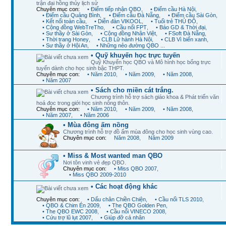
trận đại hồng thủy lịch sử
Chuyên mục con:
• Điểm tiếp nhận QBO
,
• Điểm cầu Hà Nội
,
• Điểm cầu Quảng Bình
,
• Điểm cầu Đà Nẵng
,
• Điểm cầu Sài Gòn
,
• Kết nối toàn cầu
,
• Diễn đàn VIKOOL
,
• Tuổi trẻ THỦ ĐÔ
,
• Cộng đồng WebTreTho
,
• Cầu nối FPT
,
• Báo GD & Thời đại
,
• Sư thầy ở Sài Gòn
,
• Cộng đồng Nhân Việt
,
• FSoft Đà Nẵng
,
• Thời trang Honey
,
• CLB Lữ hành Hà Nội
,
• CLB Vì biển xanh
,
• Sư thầy ở Hội An
,
• Những nẻo đường QBO ...
• Quỹ khuyến học trực tuyến
Quỹ Khuyến học QBO và Mô hình học bổng trực
tuyến dành cho học sinh bậc THPT.
Chuyên mục con:
• Năm 2010
,
• Năm 2009
,
• Năm 2008
,
• Năm 2007
• Sách cho miền cát trắng.
Chương trình hỗ trợ sách giáo khoa & Phát triển văn
hoá đọc trong giới học sinh nông thôn.
Chuyên mục con:
• Năm 2010
,
• Năm 2009
,
• Năm 2008
,
• Năm 2007
,
• Năm 2006
• Mùa đông ấm nồng
Chương trình hỗ trợ đồ ấm mùa đông cho học sinh vùng cao.
Chuyên mục con:
Năm 2008
,
Năm 2009
• Miss & Most wanted man QBO
Nơi tôn vinh vẻ đẹp QBO.
Chuyên mục con:
• Miss QBO 2007
,
• Miss QBO 2009-2010
• Các hoạt động khác
Chuyên mục con:
• Dấu chân Chiền Chiện
,
• Cầu nối TLS 2010
,
• QBO & Chim Én 2009
,
• The QBO Golden Pen
,
• The QBO EWC 2008
,
• Cầu nối VINECO 2008
,
• Cứu trợ lũ lụt 2007
,
• Giúp đỡ cá nhân