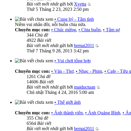
Bài viết mới nhất
gửi bởi
Xvetta
Thứ 5 Tháng 2 23, 2023 2:50 pm
• Cung hỷ - Tâm tình
Niềm vui nhân đôi, nỗi buồn chia nửa.
Chuyên mục con:
• Chúc mừng
,
• Chia buồn
,
• Tâm sự
344
Chủ đề
4922
Bài viết
Bài viết mới nhất
gửi bởi
bemai2011
Thứ 7 Tháng 9 28, 2013 3:42 pm
• Vui chơi tổng hợp
Chuyên mục con:
• Văn - Thơ
,
• Nhạc - Phim
,
• Cafe - Tửu 
1261
Chủ đề
14606
Bài viết
Bài viết mới nhất
gửi bởi
maiductuan
Chủ nhật Tháng 4 24, 2016 5:00 am
• Thế giới ảnh
Chuyên mục con:
• Ảnh thành viên
,
• Ảnh Quảng Bình
,
• Ản
355
Chủ đề
6564
Bài viết
Bài viết mới nhất
gửi bởi
bemai2011