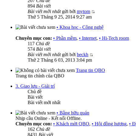
207
Chủ đề
894
Bài viết
Bài viết mới nhất
gửi bởi
mytom
Thứ 5 Tháng 9 25, 2014 9:27 am
• Khoa học - Công nghệ
Chuyên mục con:
• Phần mềm
,
• Internet
,
• Hi-Tech room
117
Chủ đề
574
Bài viết
Bài viết mới nhất
gửi bởi
beckh
Thứ 2 Tháng 6 03, 2013 3:04 pm
Trang tin QBO
Trang tin chính của QBO
3. Giao lưu - Giải trí
Chủ đề
Bài viết
Bài viết mới nhất
• Bằng hữu quán
Nhịp cầu Online - Kết nối Offline.
Chuyên mục con:
• Khách mời QBO
,
• Hội đồng hương
,
• Đ
162
Chủ đề
8431
Bài viết