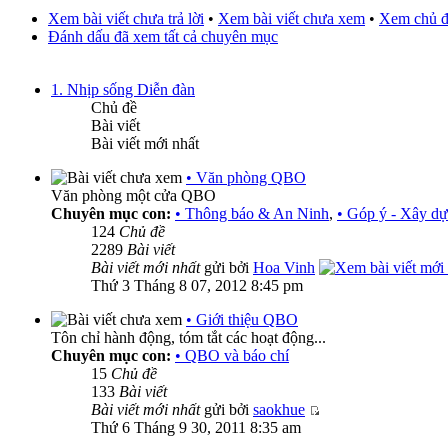
Xem bài viết chưa trả lời
•
Xem bài viết chưa xem
•
Xem chủ đ
Đánh dấu đã xem tất cả chuyên mục
1. Nhịp sống Diễn đàn
Chủ đề
Bài viết
Bài viết mới nhất
• Văn phòng QBO
Văn phòng một cửa QBO
Chuyên mục con:
• Thông báo & An Ninh
,
• Góp ý - Xây d
124
Chủ đề
2289
Bài viết
Bài viết mới nhất
gửi bởi
Hoa Vinh
Thứ 3 Tháng 8 07, 2012 8:45 pm
• Giới thiệu QBO
Tôn chỉ hành động, tóm tắt các hoạt động...
Chuyên mục con:
• QBO và báo chí
15
Chủ đề
133
Bài viết
Bài viết mới nhất
gửi bởi
saokhue
Thứ 6 Tháng 9 30, 2011 8:35 am