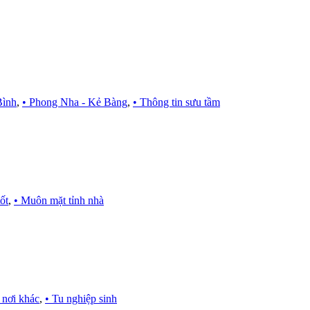
Bình
,
• Phong Nha - Kẻ Bàng
,
• Thông tin sưu tầm
ốt
,
• Muôn mặt tỉnh nhà
 nơi khác
,
• Tu nghiệp sinh