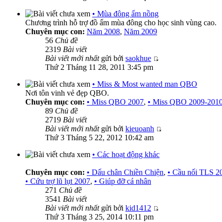
• Mùa đông ấm nồng
Chương trình hỗ trợ đồ ấm mùa đông cho học sinh vùng cao.
Chuyên mục con:
Năm 2008
,
Năm 2009
56
Chủ đề
2319
Bài viết
Bài viết mới nhất
gửi bởi
saokhue
Thứ 2 Tháng 11 28, 2011 3:45 pm
• Miss & Most wanted man QBO
Nơi tôn vinh vẻ đẹp QBO.
Chuyên mục con:
• Miss QBO 2007
,
• Miss QBO 2009-201
89
Chủ đề
2719
Bài viết
Bài viết mới nhất
gửi bởi
kieuoanh
Thứ 3 Tháng 5 22, 2012 10:42 am
• Các hoạt động khác
Chuyên mục con:
• Dấu chân Chiền Chiện
,
• Cầu nối TLS 2
• Cứu trợ lũ lụt 2007
,
• Giúp đỡ cá nhân
271
Chủ đề
3541
Bài viết
Bài viết mới nhất
gửi bởi
kid1412
Thứ 3 Tháng 3 25, 2014 10:11 pm