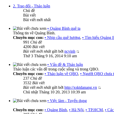
2. Trao đổi - Thảo luận
Chủ đề
Bài viết
Bài viết mới nhất
• Quảng Bình quê ta
Thông tin về Quảng Bình.
Chuyên mục con:
• Nhịp cầu quê hương
,
• Tìm hiểu Quảng 
991
Chủ đề
4200
Bài viết
Bài viết mới nhất
gửi bởi
ncvinh
Thứ 3 Tháng 9 16, 2014 9:10 am
• Vấn đề & Thảo luận
Thảo luận các vấn đề trong cuộc sống và trong QBO.
Chuyên mục con:
• Thảo luận về QBO
,
• Người QBO chưa t
237
Chủ đề
3532
Bài viết
Bài viết mới nhất
gửi bởi
http://xsktdanang.vn
Chủ nhật Tháng 10 20, 2013 10:39 am
• Việc làm - Tuyển dụng
Chuyên mục con:
• Quảng Bình
,
• Hà Nội
,
• TP.HCM
,
• Các