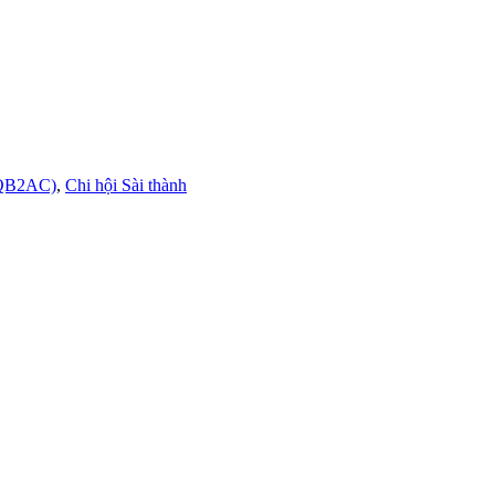
(QB2AC)
,
Chi hội Sài thành