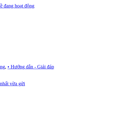
ề đang hoạt động
ựng
,
• Hướng dẫn - Giải đáp