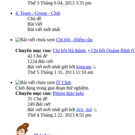
Thứ 3 Tháng 6 04, 2013 3:35 pm
4. Team - Group - Club
Chủ đề
Bài viết
Bài viết mới nhất
Chi hội - Điểm cầu
Chuyên mục con:
Chi hội Hà thành
,
• Chi hội Quảng Bình 
42
Chủ đề
1224
Bài viết
Bài viết mới nhất
gửi bởi
kjmcam
Thứ 5 Tháng 1 31, 2013 11:10 am
IT Club
Club đang trong giai đoạn thử nghiệm.
Chuyên mục con:
Phòng thảo luận
31
Chủ đề
249
Bài viết
Bài viết mới nhất
gửi bởi
dvh_itdr
Thứ 4 Tháng 2 22, 2023 8:52 pm