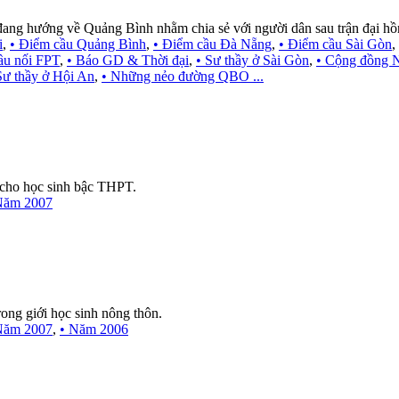
ang hướng về Quảng Bình nhằm chia sẻ với người dân sau trận đại hồn
i
,
• Điểm cầu Quảng Bình
,
• Điểm cầu Đà Nẵng
,
• Điểm cầu Sài Gòn
,
ầu nối FPT
,
• Báo GD & Thời đại
,
• Sư thầy ở Sài Gòn
,
• Cộng đồng N
Sư thầy ở Hội An
,
• Những nẻo đường QBO ...
cho học sinh bậc THPT.
Năm 2007
rong giới học sinh nông thôn.
Năm 2007
,
• Năm 2006