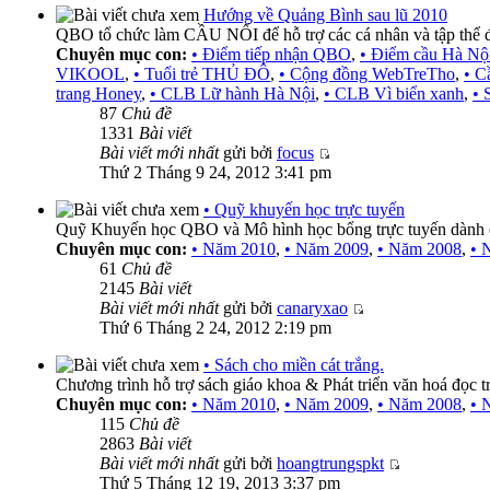
Hướng về Quảng Bình sau lũ 2010
QBO tổ chức làm CẦU NỐI để hỗ trợ các cá nhân và tập thể đ
Chuyên mục con:
• Điểm tiếp nhận QBO
,
• Điểm cầu Hà Nộ
VIKOOL
,
• Tuổi trẻ THỦ ĐÔ
,
• Cộng đồng WebTreTho
,
• C
trang Honey
,
• CLB Lữ hành Hà Nội
,
• CLB Vì biển xanh
,
• 
87
Chủ đề
1331
Bài viết
Bài viết mới nhất
gửi bởi
focus
Thứ 2 Tháng 9 24, 2012 3:41 pm
• Quỹ khuyến học trực tuyến
Quỹ Khuyến học QBO và Mô hình học bổng trực tuyến dành 
Chuyên mục con:
• Năm 2010
,
• Năm 2009
,
• Năm 2008
,
• 
61
Chủ đề
2145
Bài viết
Bài viết mới nhất
gửi bởi
canaryxao
Thứ 6 Tháng 2 24, 2012 2:19 pm
• Sách cho miền cát trắng.
Chương trình hỗ trợ sách giáo khoa & Phát triển văn hoá đọc t
Chuyên mục con:
• Năm 2010
,
• Năm 2009
,
• Năm 2008
,
• 
115
Chủ đề
2863
Bài viết
Bài viết mới nhất
gửi bởi
hoangtrungspkt
Thứ 5 Tháng 12 19, 2013 3:37 pm