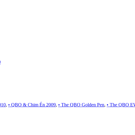
0
010
,
• QBO & Chim Én 2009
,
• The QBO Golden Pen
,
• The QBO E