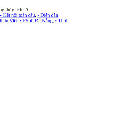
g thủy lịch sử
• Kết nối toàn cầu
,
• Diễn đàn
hân Việt
,
• FSoft Đà Nẵng
,
• Thời