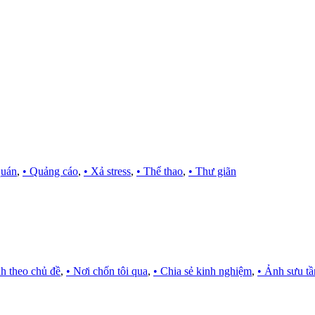
quán
,
• Quảng cáo
,
• Xả stress
,
• Thể thao
,
• Thư giãn
h theo chủ đề
,
• Nơi chốn tôi qua
,
• Chia sẻ kinh nghiệm
,
• Ảnh sưu t