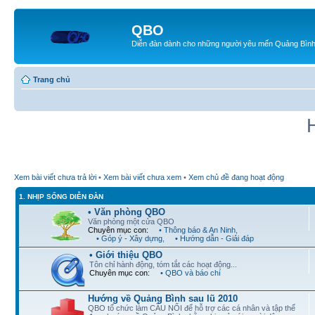
QBO
Diễn đàn dành cho những người yêu mến Quảng Bìn
Trang chủ
Xem bài viết chưa trả lời
•
Xem bài viết chưa xem
•
Xem chủ đề đang hoạt động
1. NHỊP SỐNG DIỄN ĐÀN
• Văn phòng QBO
Văn phòng một cửa QBO
Chuyên mục con:
• Thông báo & An Ninh
,
• Góp ý - Xây dựng
,
• Hướng dẫn - Giải đáp
• Giới thiệu QBO
Tôn chỉ hành động, tóm tắt các hoạt động...
Chuyên mục con:
• QBO và báo chí
Hướng về Quảng Bình sau lũ 2010
QBO tổ chức làm CẦU NỐI để hỗ trợ các cá nhân và tập thể