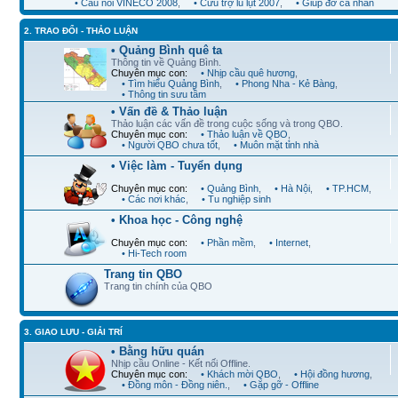
• Cầu nối VINECO 2008
,
• Cứu trợ lũ lụt 2007
,
• Giúp đỡ cá nhân
2. TRAO ĐỔI - THẢO LUẬN
• Quảng Bình quê ta
Thông tin về Quảng Bình.
Chuyên mục con:
• Nhịp cầu quê hương
,
• Tìm hiểu Quảng Bình
,
• Phong Nha - Kẻ Bàng
,
• Thông tin sưu tầm
• Vấn đề & Thảo luận
Thảo luận các vấn đề trong cuộc sống và trong QBO.
Chuyên mục con:
• Thảo luận về QBO
,
• Người QBO chưa tốt
,
• Muôn mặt tỉnh nhà
• Việc làm - Tuyển dụng
Chuyên mục con:
• Quảng Bình
,
• Hà Nội
,
• TP.HCM
,
• Các nơi khác
,
• Tu nghiệp sinh
• Khoa học - Công nghệ
Chuyên mục con:
• Phần mềm
,
• Internet
,
• Hi-Tech room
Trang tin QBO
Trang tin chính của QBO
3. GIAO LƯU - GIẢI TRÍ
• Bằng hữu quán
Nhịp cầu Online - Kết nối Offline.
Chuyên mục con:
• Khách mời QBO
,
• Hội đồng hương
,
• Đồng môn - Đồng niên.
,
• Gặp gỡ - Offline