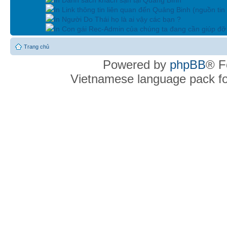
In Link thông tin liên quan đến Quảng Binh (nguồn tin
In Người Do Thái họ là ai vậy các bạn ?
In Con gái Rec-Admin của chúng ta đang cần giúp đỡ 
Trang chủ
Powered by
phpBB
® F
Vietnamese language pack f