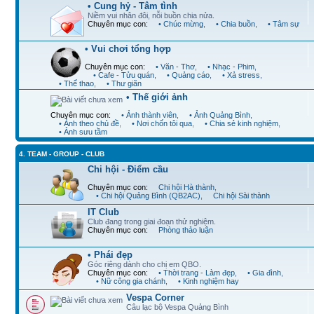
• Cung hỷ - Tâm tình
Niềm vui nhân đôi, nỗi buồn chia nửa.
Chuyên mục con:
• Chúc mừng
,
• Chia buồn
,
• Tâm sự
• Vui chơi tổng hợp
Chuyên mục con:
• Văn - Thơ
,
• Nhạc - Phim
,
• Cafe - Tửu quán
,
• Quảng cáo
,
• Xả stress
,
• Thể thao
,
• Thư giãn
• Thế giới ảnh
Chuyên mục con:
• Ảnh thành viên
,
• Ảnh Quảng Bình
,
• Ảnh theo chủ đề
,
• Nơi chốn tôi qua
,
• Chia sẻ kinh nghiệm
,
• Ảnh sưu tầm
4. TEAM - GROUP - CLUB
Chi hội - Điểm cầu
Chuyên mục con:
Chi hội Hà thành
,
• Chi hội Quảng Bình (QB2AC)
,
Chi hội Sài thành
IT Club
Club đang trong giai đoạn thử nghiệm.
Chuyên mục con:
Phòng thảo luận
• Phái đẹp
Góc riêng dành cho chị em QBO.
Chuyên mục con:
• Thời trang - Làm đẹp
,
• Gia đình
,
• Nữ công gia chánh
,
• Kinh nghiệm hay
Vespa Corner
Câu lạc bộ Vespa Quảng Bình