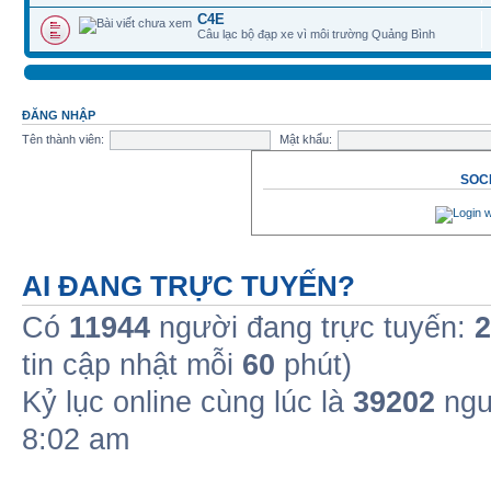
C4E
Câu lạc bộ đạp xe vì môi trường Quảng Bình
ĐĂNG NHẬP
Tên thành viên:
Mật khẩu:
SOCI
AI ĐANG TRỰC TUYẾN?
Có
11944
người đang trực tuyến:
2
tin cập nhật mỗi
60
phút)
Kỷ lục online cùng lúc là
39202
ngư
8:02 am