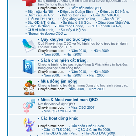
đang hướng về Quảng Bình nhằm chia sẻ với người dân sau
trận đại hồng thủy lịch sử
Chuyên mục con:
• Điểm tiếp nhận QBO
,
• Điểm cầu Hà Nội
,
• Điểm cầu Quảng Bình
,
• Điểm cầu Đà Nẵng
,
• Điểm cầu Sài Gòn
,
• Kết nối toàn cầu
,
• Diễn đàn VIKOOL
,
• Tuổi trẻ THỦ ĐÔ
,
• Cộng đồng WebTreTho
,
• Cầu nối FPT
,
• Báo GD & Thời đại
,
• Sư thầy ở Sài Gòn
,
• Cộng đồng Nhân Việt
,
• FSoft Đà Nẵng
,
• Thời trang Honey
,
• CLB Lữ hành Hà Nội
,
• CLB Vì biển xanh
,
• Sư thầy ở Hội An
,
• Những nẻo đường QBO ...
• Quỹ khuyến học trực tuyến
Quỹ Khuyến học QBO và Mô hình học bổng trực tuyến dành
cho học sinh bậc THPT.
Chuyên mục con:
• Năm 2010
,
• Năm 2009
,
• Năm 2008
,
• Năm 2007
• Sách cho miền cát trắng.
Chương trình hỗ trợ sách giáo khoa & Phát triển văn hoá đọc
trong giới học sinh nông thôn.
Chuyên mục con:
• Năm 2010
,
• Năm 2009
,
• Năm 2008
,
• Năm 2007
,
• Năm 2006
• Mùa đông ấm nồng
Chương trình hỗ trợ đồ ấm mùa đông cho học sinh vùng cao.
Chuyên mục con:
Năm 2008
,
Năm 2009
• Miss & Most wanted man QBO
Nơi tôn vinh vẻ đẹp QBO.
Chuyên mục con:
• Miss QBO 2007
,
• Miss QBO 2009-2010
• Các hoạt động khác
Chuyên mục con:
• Dấu chân Chiền Chiện
,
• Cầu nối TLS 2010
,
• QBO & Chim Én 2009
,
• The QBO Golden Pen
,
• The QBO EWC 2008
,