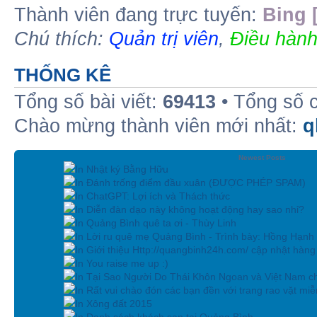
Thành viên đang trực tuyến:
Bing 
Chú thích:
Quản trị viên
,
Điều hành
THỐNG KÊ
Tổng số bài viết:
69413
• Tổng số 
Chào mừng thành viên mới nhất:
q
Newest Posts
In Nhật ký Bằng Hữu
In Đánh trống điểm đầu xuân (ĐƯỢC PHÉP SPAM)
In ChatGPT: Lợi ích và Thách thức
In Diễn đàn dạo này không hoạt động hay sao nhỉ?
In Quảng Bình quê ta ơi - Thùy Linh
In Lời ru quê mẹ Quảng Bình - Trình bày: Hồng Hạnh
In Giới thiệu Http://quangbinh24h.com/ cập nhật hàn
In You raise me up :)
In Tại Sao Người Do Thái Khôn Ngoan và Việt Nam ch
In Rất vui chào đón các bạn đền với trang rao vặt miễn
In Xông đất 2015
In Danh sách khách sạn tại Quảng Bình