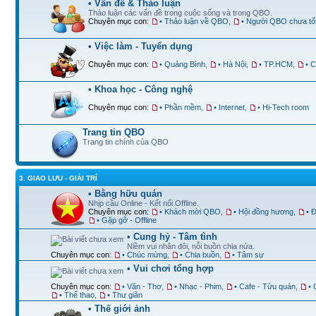
• Vấn đề & Thảo luận
Thảo luận các vấn đề trong cuộc sống và trong QBO.
Chuyên mục con:
• Thảo luận về QBO
,
• Người QBO chưa tố
• Việc làm - Tuyển dụng
Chuyên mục con:
• Quảng Bình
,
• Hà Nội
,
• TP.HCM
,
• 
• Khoa học - Công nghệ
Chuyên mục con:
• Phần mềm
,
• Internet
,
• Hi-Tech room
Trang tin QBO
Trang tin chính của QBO
3. GIAO LƯU - GIẢI TRÍ
• Bằng hữu quán
Nhịp cầu Online - Kết nối Offline.
Chuyên mục con:
• Khách mời QBO
,
• Hội đồng hương
,
• 
• Gặp gỡ - Offline
• Cung hỷ - Tâm tình
Niềm vui nhân đôi, nỗi buồn chia nửa.
Chuyên mục con:
• Chúc mừng
,
• Chia buồn
,
• Tâm sự
• Vui chơi tổng hợp
Chuyên mục con:
• Văn - Thơ
,
• Nhạc - Phim
,
• Cafe - Tửu quán
,
•
• Thể thao
,
• Thư giãn
• Thế giới ảnh