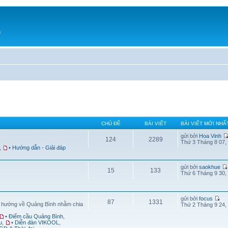
h
CHỦ ĐỀ
BÀI VIẾT
BÀI VIẾT MỚI NHẤ
gửi bởi
Hoa Vinh
124
2289
Thứ 3 Tháng 8 07,
,
• Hướng dẫn - Giải đáp
gửi bởi
saokhue
15
133
Thứ 6 Tháng 9 30,
gửi bởi
focus
87
1331
g hướng về Quảng Bình nhằm chia
Thứ 2 Tháng 9 24,
• Điểm cầu Quảng Bình
,
u
,
• Diễn đàn VIKOOL
,