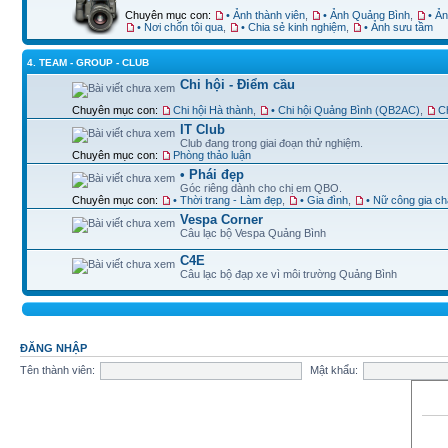
Chuyên mục con:
• Ảnh thành viên
,
• Ảnh Quảng Bình
,
• Ả
• Nơi chốn tôi qua
,
• Chia sẻ kinh nghiệm
,
• Ảnh sưu tầm
4. TEAM - GROUP - CLUB
Chi hội - Điểm cầu
Chuyên mục con:
Chi hội Hà thành
,
• Chi hội Quảng Bình (QB2AC)
,
Ch
IT Club
Club đang trong giai đoạn thử nghiệm.
Chuyên mục con:
Phòng thảo luận
• Phái đẹp
Góc riêng dành cho chị em QBO.
Chuyên mục con:
• Thời trang - Làm đẹp
,
• Gia đình
,
• Nữ công gia c
Vespa Corner
Câu lạc bộ Vespa Quảng Bình
C4E
Câu lạc bộ đạp xe vì môi trường Quảng Bình
ĐĂNG NHẬP
Tên thành viên:
Mật khẩu: