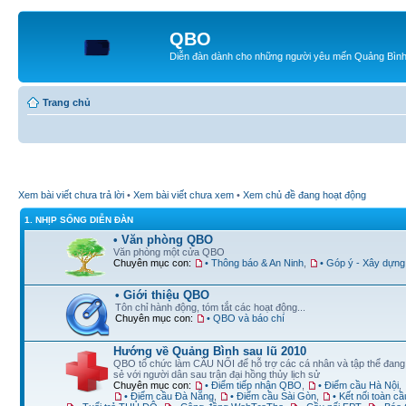
QBO
Diễn đàn dành cho những người yêu mến Quảng Bìn
Trang chủ
Xem bài viết chưa trả lời
•
Xem bài viết chưa xem
•
Xem chủ đề đang hoạt động
1. NHỊP SỐNG DIỄN ĐÀN
• Văn phòng QBO
Văn phòng một cửa QBO
Chuyên mục con:
• Thông báo & An Ninh
,
• Góp ý - Xây dựng
• Giới thiệu QBO
Tôn chỉ hành động, tóm tắt các hoạt động...
Chuyên mục con:
• QBO và báo chí
Hướng về Quảng Bình sau lũ 2010
QBO tổ chức làm CẦU NỐI để hỗ trợ các cá nhân và tập thể đan
sẻ với người dân sau trận đại hồng thủy lịch sử
Chuyên mục con:
• Điểm tiếp nhận QBO
,
• Điểm cầu Hà Nội
,
• Điểm cầu Đà Nẵng
,
• Điểm cầu Sài Gòn
,
• Kết nối toàn cầ