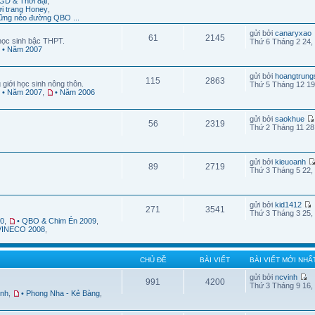
GD & Thời đại
,
ời trang Honey
,
ững nẻo đường QBO ...
gửi bởi
canaryxao
61
2145
học sinh bậc THPT.
Thứ 6 Tháng 2 24,
• Năm 2007
gửi bởi
hoangtrung
115
2863
 giới học sinh nông thôn.
Thứ 5 Tháng 12 19
• Năm 2007
,
• Năm 2006
gửi bởi
saokhue
56
2319
Thứ 2 Tháng 11 28
gửi bởi
kieuoanh
89
2719
Thứ 3 Tháng 5 22,
gửi bởi
kid1412
271
3541
Thứ 3 Tháng 3 25,
10
,
• QBO & Chim Én 2009
,
 VINECO 2008
,
CHỦ ĐỀ
BÀI VIẾT
BÀI VIẾT MỚI NHẤ
gửi bởi
ncvinh
991
4200
Thứ 3 Tháng 9 16,
ình
,
• Phong Nha - Kẻ Bàng
,