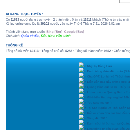
AI ĐANG TRỰC TUYẾN?
Có
11813
người đang trực tuyến:
2
thành viên, 0 ẩn và
11811
khách (Thông tin cập nhật
Kỷ lục online cùng lúc là
39202
người, vào ngày Thứ 6 Tháng 7 31, 2026 8:02 am
Thành viên đang trực tuyến:
Bing [Bot]
,
Google [Bot]
Chú thích:
Quản trị viên
,
Điều hành viên chính
THỐNG KÊ
Tổng số bài viết:
69413
• Tổng số chủ đề:
5283
• Tổng số thành viên:
9352
• Chào mừng 
In Nhật ký Bằng Hữu
In Đánh trống điểm đầu xuân (
In ChatGPT: Lợi ích và Thách thứ
In Diễn đàn dạo này không hoạt 
In Quảng Bình quê ta ơi - Thùy Li
In Lời ru quê mẹ Quảng Bình - Tr
In Giới thiệu Http://quangbinh24
In You raise me up :)
In Tại Sao Người Do Thái Khôn N
In Rất vui chào đón các bạn đền vớ
In Xông đất 2015
In Danh sách khách sạn tại Quản
In Link thông tin liên quan đến Q