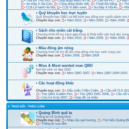
• Tuổi trẻ THỦ ĐÔ
,
• Cộng đồng WebTreTho
,
• Cầu nối FPT
,
• Báo 
• Sư thầy ở Sài Gòn
,
• Cộng đồng Nhân Việt
,
• FSoft Đà Nẵng
,
• Th
• CLB Lữ hành Hà Nội
,
• CLB Vì biển xanh
,
• Sư thầy ở Hội An
,
• Nh
• Quỹ khuyến học trực tuyến
Quỹ Khuyến học QBO và Mô hình học bổng trực tuyến dành cho 
Chuyên mục con:
• Năm 2010
,
• Năm 2009
,
• Năm 2008
,
• Sách cho miền cát trắng.
Chương trình hỗ trợ sách giáo khoa & Phát triển văn hoá đọc trong
Chuyên mục con:
• Năm 2010
,
• Năm 2009
,
• Năm 2008
,
• Mùa đông ấm nồng
Chương trình hỗ trợ đồ ấm mùa đông cho học sinh vùng cao.
Chuyên mục con:
Năm 2008
,
Năm 2009
• Miss & Most wanted man QBO
Nơi tôn vinh vẻ đẹp QBO.
Chuyên mục con:
• Miss QBO 2007
,
• Miss QBO 2009-2010
• Các hoạt động khác
Chuyên mục con:
• Dấu chân Chiền Chiện
,
• Cầu nối TLS 20
• The QBO Golden Pen
,
• The QBO EWC 2008
,
• Cầu nối
• Cứu trợ lũ lụt 2007
,
• Giúp đỡ cá nhân
2. TRAO ĐỔI - THẢO LUẬN
• Quảng Bình quê ta
Thông tin về Quảng Bình.
Chuyên mục con:
• Nhịp cầu quê hương
,
• Tìm hiểu Quảng B
• Thông tin sưu tầm