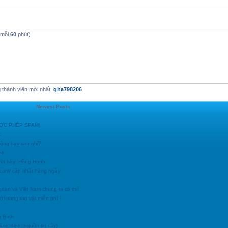
 mỗi
60
phút)
thành viên mới nhất:
qha798206
Newest Posts
ĐƯỢC PHÉP SPAM)
c
động hay sao nhỉ?
nh
ình bày: Hồng Hạnh
h.com/ cập nhật hàng ngày
goan và Việt Nam chúng ta có thể
i trang rao vặt miễn phí !
g Bình
uảng Binh (nguồn tin cậy)