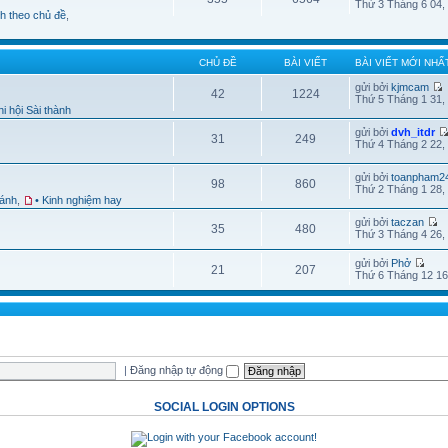
Thứ 3 Tháng 6 04,
nh theo chủ đề
,
CHỦ ĐỀ
BÀI VIẾT
BÀI VIẾT MỚI NHẤ
gửi bởi
kjmcam
42
1224
Thứ 5 Tháng 1 31,
i hội Sài thành
gửi bởi
dvh_itdr
31
249
Thứ 4 Tháng 2 22,
gửi bởi
toanpham2
98
860
Thứ 2 Tháng 1 28,
hánh
,
• Kinh nghiệm hay
gửi bởi
taczan
35
480
Thứ 3 Tháng 4 26,
gửi bởi
Phở
21
207
Thứ 6 Tháng 12 16
|
Đăng nhập tự động
SOCIAL LOGIN OPTIONS