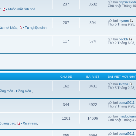
gửi bởi
http://xskt
237
3532
Chủ nhật Tháng 10
t
,
• Muôn mặt tỉnh nhà
gửi bởi
mytom
207
894
Thứ 5 Tháng 9 25,
Các nơi khác
,
• Tu nghiệp sinh
gửi bởi
beckh
117
574
Thứ 2 Tháng 6 03,
CHỦ ĐỀ
BÀI VIẾT
BÀI VIẾT MỚI NHẤ
gửi bởi
Xvetta
162
8431
Thứ 5 Tháng 2 23,
Đồng môn - Đồng niên.
,
gửi bởi
bemai2011
344
4922
Thứ 7 Tháng 9 28,
gửi bởi
maiductuan
1261
14606
Chủ nhật Tháng 4 
 Quảng cáo
,
• Xả stress
,
gửi bởi
bemai2011
355
6564