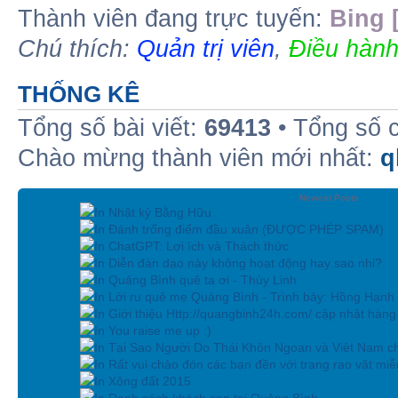
Thành viên đang trực tuyến:
Bing 
Chú thích:
Quản trị viên
,
Điều hành
THỐNG KÊ
Tổng số bài viết:
69413
• Tổng số 
Chào mừng thành viên mới nhất:
q
Newest Posts
In Nhật ký Bằng Hữu
In Đánh trống điểm đầu xuân (ĐƯỢC PHÉP SPAM)
In ChatGPT: Lợi ích và Thách thức
In Diễn đàn dạo này không hoạt động hay sao nhỉ?
In Quảng Bình quê ta ơi - Thùy Linh
In Lời ru quê mẹ Quảng Bình - Trình bày: Hồng Hạnh
In Giới thiệu Http://quangbinh24h.com/ cập nhật hàn
In You raise me up :)
In Tại Sao Người Do Thái Khôn Ngoan và Việt Nam ch
In Rất vui chào đón các bạn đền với trang rao vặt miễn
In Xông đất 2015
In Danh sách khách sạn tại Quảng Bình