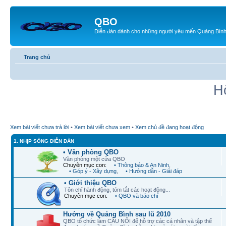
QBO
Diễn đàn dành cho những người yêu mến Quảng Bìn
Trang chủ
H
Xem bài viết chưa trả lời
•
Xem bài viết chưa xem
•
Xem chủ đề đang hoạt động
1. NHỊP SỐNG DIỄN ĐÀN
• Văn phòng QBO
Văn phòng một cửa QBO
Chuyên mục con:
• Thông báo & An Ninh
,
• Góp ý - Xây dựng
,
• Hướng dẫn - Giải đáp
• Giới thiệu QBO
Tôn chỉ hành động, tóm tắt các hoạt động...
Chuyên mục con:
• QBO và báo chí
Hướng về Quảng Bình sau lũ 2010
QBO tổ chức làm CẦU NỐI để hỗ trợ các cá nhân và tập thể