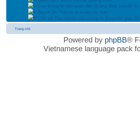
In Link thông tin liên quan đến Quảng Binh (nguồn tin
In Người Do Thái họ là ai vậy các bạn ?
In Con gái Rec-Admin của chúng ta đang cần giúp đỡ 
Trang chủ
Powered by
phpBB
® F
Vietnamese language pack f