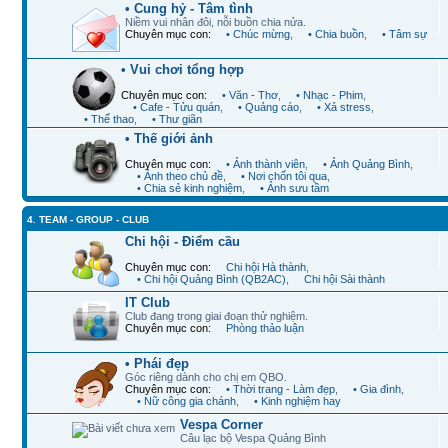
• Cung hỷ - Tâm tình
Niềm vui nhân đôi, nỗi buồn chia nửa.
Chuyên mục con:
• Chúc mừng
,
• Chia buồn
,
• Tâm sự
• Vui chơi tổng hợp
Chuyên mục con:
• Văn - Thơ
,
• Nhạc - Phim
,
• Cafe - Tửu quán
,
• Quảng cáo
,
• Xả stress
,
• Thể thao
,
• Thư giãn
• Thế giới ảnh
Chuyên mục con:
• Ảnh thành viên
,
• Ảnh Quảng Bình
,
• Ảnh theo chủ đề
,
• Nơi chốn tôi qua
,
• Chia sẻ kinh nghiệm
,
• Ảnh sưu tầm
4. TEAM - GROUP - CLUB
Chi hội - Điểm cầu
Chuyên mục con:
Chi hội Hà thành
,
• Chi hội Quảng Bình (QB2AC)
,
Chi hội Sài thành
IT Club
Club đang trong giai đoạn thử nghiệm.
Chuyên mục con:
Phòng thảo luận
• Phái đẹp
Góc riêng dành cho chị em QBO.
Chuyên mục con:
• Thời trang - Làm đẹp
,
• Gia đình
,
• Nữ công gia chánh
,
• Kinh nghiệm hay
Vespa Corner
Câu lạc bộ Vespa Quảng Bình