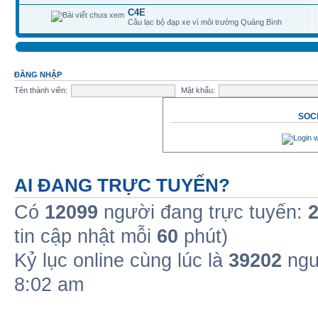
C4E
Câu lạc bộ đạp xe vì môi trường Quảng Bình
ĐĂNG NHẬP
Tên thành viên:
Mật khẩu:
SOCI
AI ĐANG TRỰC TUYẾN?
Có
12099
người đang trực tuyến:
tin cập nhật mỗi
60
phút)
Kỷ lục online cùng lúc là
39202
ngư
8:02 am