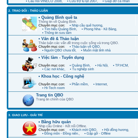
• Cầu nối VINECO 2008
,
• Cứu trợ lũ lụt 2007
,
• Giúp đỡ cá nhân
2. TRAO ĐỔI - THẢO LUẬN
• Quảng Bình quê ta
Thông tin về Quảng Bình.
Chuyên mục con:
• Nhịp cầu quê hương
,
• Tìm hiểu Quảng Bình
,
• Phong Nha - Kẻ Bàng
,
• Thông tin sưu tầm
• Vấn đề & Thảo luận
Thảo luận các vấn đề trong cuộc sống và trong QBO.
Chuyên mục con:
• Thảo luận về QBO
,
• Người QBO chưa tốt
,
• Muôn mặt tỉnh nhà
• Việc làm - Tuyển dụng
Chuyên mục con:
• Quảng Bình
,
• Hà Nội
,
• TP.HCM
,
• Các nơi khác
,
• Tu nghiệp sinh
• Khoa học - Công nghệ
Chuyên mục con:
• Phần mềm
,
• Internet
,
• Hi-Tech room
Trang tin QBO
Trang tin chính của QBO
3. GIAO LƯU - GIẢI TRÍ
• Bằng hữu quán
Nhịp cầu Online - Kết nối Offline.
Chuyên mục con:
• Khách mời QBO
,
• Hội đồng hương
,
• Đồng môn - Đồng niên.
,
• Gặp gỡ - Offline