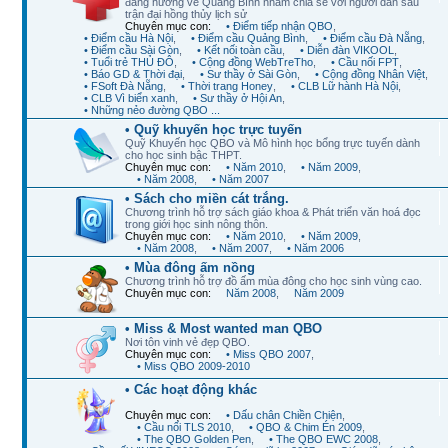
đang hướng về Quảng Bình nhằm chia sẻ với người dân sau
trận đại hồng thủy lịch sử
Chuyên mục con:
• Điểm tiếp nhận QBO
,
• Điểm cầu Hà Nội
,
• Điểm cầu Quảng Bình
,
• Điểm cầu Đà Nẵng
,
• Điểm cầu Sài Gòn
,
• Kết nối toàn cầu
,
• Diễn đàn VIKOOL
,
• Tuổi trẻ THỦ ĐÔ
,
• Cộng đồng WebTreTho
,
• Cầu nối FPT
,
• Báo GD & Thời đại
,
• Sư thầy ở Sài Gòn
,
• Cộng đồng Nhân Việt
,
• FSoft Đà Nẵng
,
• Thời trang Honey
,
• CLB Lữ hành Hà Nội
,
• CLB Vì biển xanh
,
• Sư thầy ở Hội An
,
• Những nẻo đường QBO ...
• Quỹ khuyến học trực tuyến
Quỹ Khuyến học QBO và Mô hình học bổng trực tuyến dành
cho học sinh bậc THPT.
Chuyên mục con:
• Năm 2010
,
• Năm 2009
,
• Năm 2008
,
• Năm 2007
• Sách cho miền cát trắng.
Chương trình hỗ trợ sách giáo khoa & Phát triển văn hoá đọc
trong giới học sinh nông thôn.
Chuyên mục con:
• Năm 2010
,
• Năm 2009
,
• Năm 2008
,
• Năm 2007
,
• Năm 2006
• Mùa đông ấm nồng
Chương trình hỗ trợ đồ ấm mùa đông cho học sinh vùng cao.
Chuyên mục con:
Năm 2008
,
Năm 2009
• Miss & Most wanted man QBO
Nơi tôn vinh vẻ đẹp QBO.
Chuyên mục con:
• Miss QBO 2007
,
• Miss QBO 2009-2010
• Các hoạt động khác
Chuyên mục con:
• Dấu chân Chiền Chiện
,
• Cầu nối TLS 2010
,
• QBO & Chim Én 2009
,
• The QBO Golden Pen
,
• The QBO EWC 2008
,