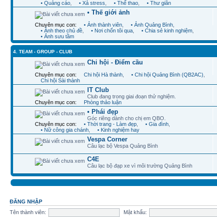
• Quảng cáo
,
• Xả stress
,
• Thể thao
,
• Thư giãn
• Thế giới ảnh
Chuyên mục con:
• Ảnh thành viên
,
• Ảnh Quảng Bình
,
• Ảnh theo chủ đề
,
• Nơi chốn tôi qua
,
• Chia sẻ kinh nghiệm
,
• Ảnh sưu tầm
4. TEAM - GROUP - CLUB
Chi hội - Điểm cầu
Chuyên mục con:
Chi hội Hà thành
,
• Chi hội Quảng Bình (QB2AC)
,
Chi hội Sài thành
IT Club
Club đang trong giai đoạn thử nghiệm.
Chuyên mục con:
Phòng thảo luận
• Phái đẹp
Góc riêng dành cho chị em QBO.
Chuyên mục con:
• Thời trang - Làm đẹp
,
• Gia đình
,
• Nữ công gia chánh
,
• Kinh nghiệm hay
Vespa Corner
Câu lạc bộ Vespa Quảng Bình
C4E
Câu lạc bộ đạp xe vì môi trường Quảng Bình
ĐĂNG NHẬP
Tên thành viên:
Mật khẩu: