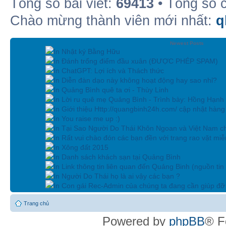
Tổng số bài viết:
69413
• Tổng số 
Chào mừng thành viên mới nhất:
q
Newest Posts
In Nhật ký Bằng Hữu
In Đánh trống điểm đầu xuân (ĐƯỢC PHÉP SPAM)
In ChatGPT: Lợi ích và Thách thức
In Diễn đàn dạo này không hoạt động hay sao nhỉ?
In Quảng Bình quê ta ơi - Thùy Linh
In Lời ru quê mẹ Quảng Bình - Trình bày: Hồng Hạnh
In Giới thiệu Http://quangbinh24h.com/ cập nhật hàn
In You raise me up :)
In Tại Sao Người Do Thái Khôn Ngoan và Việt Nam ch
In Rất vui chào đón các bạn đền với trang rao vặt miễn
In Xông đất 2015
In Danh sách khách sạn tại Quảng Bình
In Link thông tin liên quan đến Quảng Binh (nguồn tin
In Người Do Thái họ là ai vậy các bạn ?
In Con gái Rec-Admin của chúng ta đang cần giúp đỡ 
Trang chủ
Powered by
phpBB
® F