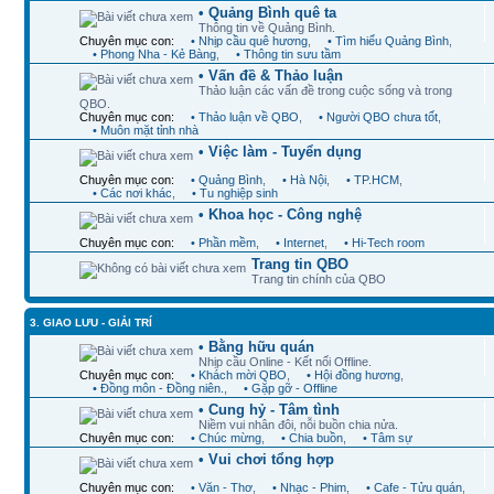
• Quảng Bình quê ta
Thông tin về Quảng Bình.
Chuyên mục con:
• Nhịp cầu quê hương
,
• Tìm hiểu Quảng Bình
,
• Phong Nha - Kẻ Bàng
,
• Thông tin sưu tầm
• Vấn đề & Thảo luận
Thảo luận các vấn đề trong cuộc sống và trong
QBO.
Chuyên mục con:
• Thảo luận về QBO
,
• Người QBO chưa tốt
,
• Muôn mặt tỉnh nhà
• Việc làm - Tuyển dụng
Chuyên mục con:
• Quảng Bình
,
• Hà Nội
,
• TP.HCM
,
• Các nơi khác
,
• Tu nghiệp sinh
• Khoa học - Công nghệ
Chuyên mục con:
• Phần mềm
,
• Internet
,
• Hi-Tech room
Trang tin QBO
Trang tin chính của QBO
3. GIAO LƯU - GIẢI TRÍ
• Bằng hữu quán
Nhịp cầu Online - Kết nối Offline.
Chuyên mục con:
• Khách mời QBO
,
• Hội đồng hương
,
• Đồng môn - Đồng niên.
,
• Gặp gỡ - Offline
• Cung hỷ - Tâm tình
Niềm vui nhân đôi, nỗi buồn chia nửa.
Chuyên mục con:
• Chúc mừng
,
• Chia buồn
,
• Tâm sự
• Vui chơi tổng hợp
Chuyên mục con:
• Văn - Thơ
,
• Nhạc - Phim
,
• Cafe - Tửu quán
,