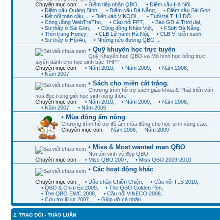
Chuyên mục con:
• Điểm tiếp nhận QBO
,
• Điểm cầu Hà Nội
,
• Điểm cầu Quảng Bình
,
• Điểm cầu Đà Nẵng
,
• Điểm cầu Sài Gòn
,
• Kết nối toàn cầu
,
• Diễn đàn VIKOOL
,
• Tuổi trẻ THỦ ĐÔ
,
• Cộng đồng WebTreTho
,
• Cầu nối FPT
,
• Báo GD & Thời đại
,
• Sư thầy ở Sài Gòn
,
• Cộng đồng Nhân Việt
,
• FSoft Đà Nẵng
,
• Thời trang Honey
,
• CLB Lữ hành Hà Nội
,
• CLB Vì biển xanh
,
• Sư thầy ở Hội An
,
• Những nẻo đường QBO ...
• Quỹ khuyến học trực tuyến
Quỹ Khuyến học QBO và Mô hình học bổng trực
tuyến dành cho học sinh bậc THPT.
Chuyên mục con:
• Năm 2010
,
• Năm 2009
,
• Năm 2008
,
• Năm 2007
• Sách cho miền cát trắng.
Chương trình hỗ trợ sách giáo khoa & Phát triển văn
hoá đọc trong giới học sinh nông thôn.
Chuyên mục con:
• Năm 2010
,
• Năm 2009
,
• Năm 2008
,
• Năm 2007
,
• Năm 2006
• Mùa đông ấm nồng
Chương trình hỗ trợ đồ ấm mùa đông cho học sinh vùng cao.
Chuyên mục con:
Năm 2008
,
Năm 2009
• Miss & Most wanted man QBO
Nơi tôn vinh vẻ đẹp QBO.
Chuyên mục con:
• Miss QBO 2007
,
• Miss QBO 2009-2010
• Các hoạt động khác
Chuyên mục con:
• Dấu chân Chiền Chiện
,
• Cầu nối TLS 2010
,
• QBO & Chim Én 2009
,
• The QBO Golden Pen
,
• The QBO EWC 2008
,
• Cầu nối VINECO 2008
,
• Cứu trợ lũ lụt 2007
,
• Giúp đỡ cá nhân
2. TRAO ĐỔI - THẢO LUẬN