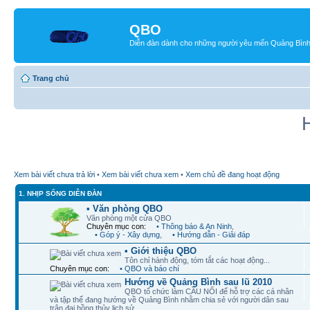
QBO
Diễn đàn dành cho những người yêu mến Quảng Bìn
Trang chủ
Xem bài viết chưa trả lời
•
Xem bài viết chưa xem
•
Xem chủ đề đang hoạt động
1. NHỊP SỐNG DIỄN ĐÀN
• Văn phòng QBO
Văn phòng một cửa QBO
Chuyên mục con:
• Thông báo & An Ninh
,
• Góp ý - Xây dựng
,
• Hướng dẫn - Giải đáp
• Giới thiệu QBO
Tôn chỉ hành động, tóm tắt các hoạt động...
Chuyên mục con:
• QBO và báo chí
Hướng về Quảng Bình sau lũ 2010
QBO tổ chức làm CẦU NỐI để hỗ trợ các cá nhân
và tập thể đang hướng về Quảng Bình nhằm chia sẻ với người dân sau
trận đại hồng thủy lịch sử