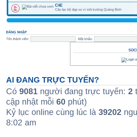
C4E
Câu lạc bộ đạp xe vì môi trường Quảng Bình
ĐĂNG NHẬP
Tên thành viên:
Mật khẩu:
SOCI
AI ĐANG TRỰC TUYẾN?
Có
9081
người đang trực tuyến:
2
t
cập nhật mỗi
60
phút)
Kỷ lục online cùng lúc là
39202
ngư
8:02 am