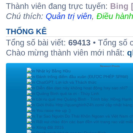
Thành viên đang trực tuyến:
Bing 
Chú thích:
Quản trị viên
,
Điều hành
THỐNG KÊ
Tổng số bài viết:
69413
• Tổng số 
Chào mừng thành viên mới nhất:
q
Newest Posts
In Nhật ký Bằng Hữu
In Đánh trống điểm đầu xuân (ĐƯỢC PHÉP SPAM)
In ChatGPT: Lợi ích và Thách thức
In Diễn đàn dạo này không hoạt động hay sao nhỉ?
In Quảng Bình quê ta ơi - Thùy Linh
In Lời ru quê mẹ Quảng Bình - Trình bày: Hồng Hạnh
In Giới thiệu Http://quangbinh24h.com/ cập nhật hàn
In You raise me up :)
In Tại Sao Người Do Thái Khôn Ngoan và Việt Nam ch
In Rất vui chào đón các bạn đền với trang rao vặt miễn
In Xông đất 2015
In Danh sách khách sạn tại Quảng Bình