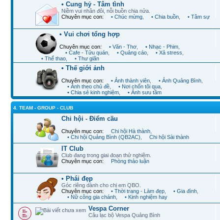
• Cung hỷ - Tâm tình
Niềm vui nhân đôi, nỗi buồn chia nửa.
Chuyên mục con:
• Chúc mừng
,
• Chia buồn
,
• Tâm sự
• Vui chơi tổng hợp
Chuyên mục con:
• Văn - Thơ
,
• Nhạc - Phim
,
• Cafe - Tửu quán
,
• Quảng cáo
,
• Xả stress
,
• Thể thao
,
• Thư giãn
• Thế giới ảnh
Chuyên mục con:
• Ảnh thành viên
,
• Ảnh Quảng Bình
,
• Ảnh theo chủ đề
,
• Nơi chốn tôi qua
,
• Chia sẻ kinh nghiệm
,
• Ảnh sưu tầm
4. TEAM - GROUP - CLUB
Chi hội - Điểm cầu
Chuyên mục con:
Chi hội Hà thành
,
• Chi hội Quảng Bình (QB2AC)
,
Chi hội Sài thành
IT Club
Club đang trong giai đoạn thử nghiệm.
Chuyên mục con:
Phòng thảo luận
• Phái đẹp
Góc riêng dành cho chị em QBO.
Chuyên mục con:
• Thời trang - Làm đẹp
,
• Gia đình
,
• Nữ công gia chánh
,
• Kinh nghiệm hay
Vespa Corner
Câu lạc bộ Vespa Quảng Bình