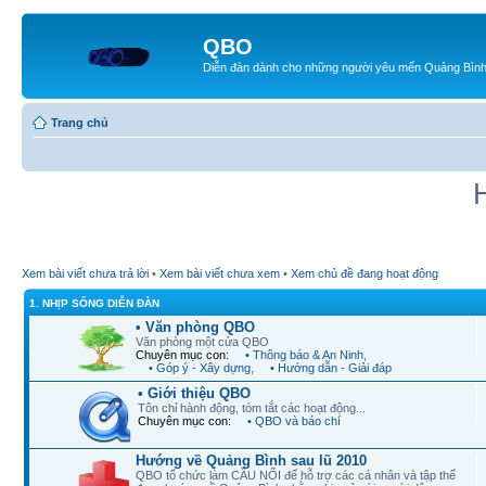
QBO
Diễn đàn dành cho những người yêu mến Quảng Bìn
Trang chủ
Xem bài viết chưa trả lời
•
Xem bài viết chưa xem
•
Xem chủ đề đang hoạt động
1. NHỊP SỐNG DIỄN ĐÀN
• Văn phòng QBO
Văn phòng một cửa QBO
Chuyên mục con:
• Thông báo & An Ninh
,
• Góp ý - Xây dựng
,
• Hướng dẫn - Giải đáp
• Giới thiệu QBO
Tôn chỉ hành động, tóm tắt các hoạt động...
Chuyên mục con:
• QBO và báo chí
Hướng về Quảng Bình sau lũ 2010
QBO tổ chức làm CẦU NỐI để hỗ trợ các cá nhân và tập thể