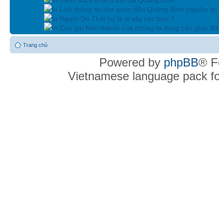
In Link thông tin liên quan đến Quảng Binh (nguồn tin
In Người Do Thái họ là ai vậy các bạn ?
In Con gái Rec-Admin của chúng ta đang cần giúp đỡ 
Trang chủ
Powered by
phpBB
® F
Vietnamese language pack f