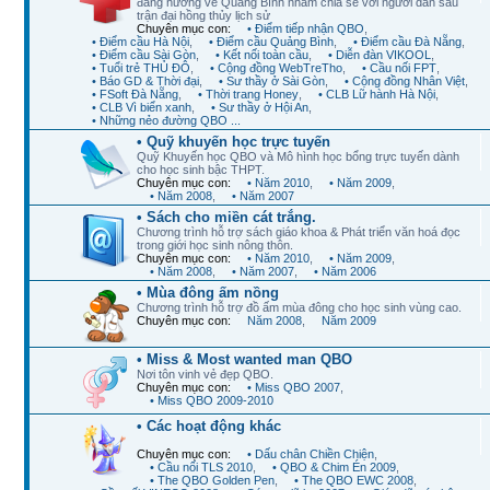
đang hướng về Quảng Bình nhằm chia sẻ với người dân sau
trận đại hồng thủy lịch sử
Chuyên mục con:
• Điểm tiếp nhận QBO
,
• Điểm cầu Hà Nội
,
• Điểm cầu Quảng Bình
,
• Điểm cầu Đà Nẵng
,
• Điểm cầu Sài Gòn
,
• Kết nối toàn cầu
,
• Diễn đàn VIKOOL
,
• Tuổi trẻ THỦ ĐÔ
,
• Cộng đồng WebTreTho
,
• Cầu nối FPT
,
• Báo GD & Thời đại
,
• Sư thầy ở Sài Gòn
,
• Cộng đồng Nhân Việt
,
• FSoft Đà Nẵng
,
• Thời trang Honey
,
• CLB Lữ hành Hà Nội
,
• CLB Vì biển xanh
,
• Sư thầy ở Hội An
,
• Những nẻo đường QBO ...
• Quỹ khuyến học trực tuyến
Quỹ Khuyến học QBO và Mô hình học bổng trực tuyến dành
cho học sinh bậc THPT.
Chuyên mục con:
• Năm 2010
,
• Năm 2009
,
• Năm 2008
,
• Năm 2007
• Sách cho miền cát trắng.
Chương trình hỗ trợ sách giáo khoa & Phát triển văn hoá đọc
trong giới học sinh nông thôn.
Chuyên mục con:
• Năm 2010
,
• Năm 2009
,
• Năm 2008
,
• Năm 2007
,
• Năm 2006
• Mùa đông ấm nồng
Chương trình hỗ trợ đồ ấm mùa đông cho học sinh vùng cao.
Chuyên mục con:
Năm 2008
,
Năm 2009
• Miss & Most wanted man QBO
Nơi tôn vinh vẻ đẹp QBO.
Chuyên mục con:
• Miss QBO 2007
,
• Miss QBO 2009-2010
• Các hoạt động khác
Chuyên mục con:
• Dấu chân Chiền Chiện
,
• Cầu nối TLS 2010
,
• QBO & Chim Én 2009
,
• The QBO Golden Pen
,
• The QBO EWC 2008
,