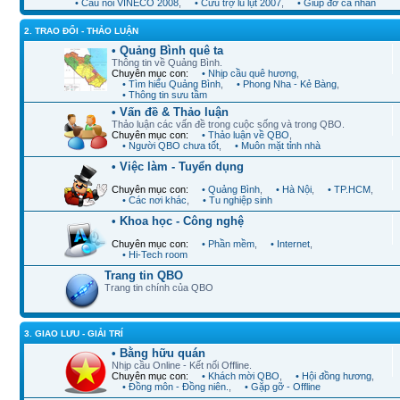
• Cầu nối VINECO 2008
,
• Cứu trợ lũ lụt 2007
,
• Giúp đỡ cá nhân
2. TRAO ĐỔI - THẢO LUẬN
• Quảng Bình quê ta
Thông tin về Quảng Bình.
Chuyên mục con:
• Nhịp cầu quê hương
,
• Tìm hiểu Quảng Bình
,
• Phong Nha - Kẻ Bàng
,
• Thông tin sưu tầm
• Vấn đề & Thảo luận
Thảo luận các vấn đề trong cuộc sống và trong QBO.
Chuyên mục con:
• Thảo luận về QBO
,
• Người QBO chưa tốt
,
• Muôn mặt tỉnh nhà
• Việc làm - Tuyển dụng
Chuyên mục con:
• Quảng Bình
,
• Hà Nội
,
• TP.HCM
,
• Các nơi khác
,
• Tu nghiệp sinh
• Khoa học - Công nghệ
Chuyên mục con:
• Phần mềm
,
• Internet
,
• Hi-Tech room
Trang tin QBO
Trang tin chính của QBO
3. GIAO LƯU - GIẢI TRÍ
• Bằng hữu quán
Nhịp cầu Online - Kết nối Offline.
Chuyên mục con:
• Khách mời QBO
,
• Hội đồng hương
,
• Đồng môn - Đồng niên.
,
• Gặp gỡ - Offline