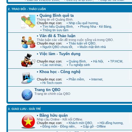
2. TRAO ĐỔI - THẢO LUẬN
• Quảng Bình quê ta
Thông tin về Quảng Bình.
Chuyên mục con:
• Nhịp cầu quê hương
,
• Tìm hiểu Quảng Bình
,
• Phong Nha - Kẻ Bàng
,
• Thông tin sưu tầm
• Vấn đề & Thảo luận
Thảo luận các vấn đề trong cuộc sống và trong QBO.
Chuyên mục con:
• Thảo luận về QBO
,
• Người QBO chưa tốt
,
• Muôn mặt tỉnh nhà
• Việc làm - Tuyển dụng
Chuyên mục con:
• Quảng Bình
,
• Hà Nội
,
• TP.HCM
,
• Các nơi khác
,
• Tu nghiệp sinh
• Khoa học - Công nghệ
Chuyên mục con:
• Phần mềm
,
• Internet
,
• Hi-Tech room
Trang tin QBO
Trang tin chính của QBO
3. GIAO LƯU - GIẢI TRÍ
• Bằng hữu quán
Nhịp cầu Online - Kết nối Offline.
Chuyên mục con:
• Khách mời QBO
,
• Hội đồng hương
,
• Đồng môn - Đồng niên.
,
• Gặp gỡ - Offline