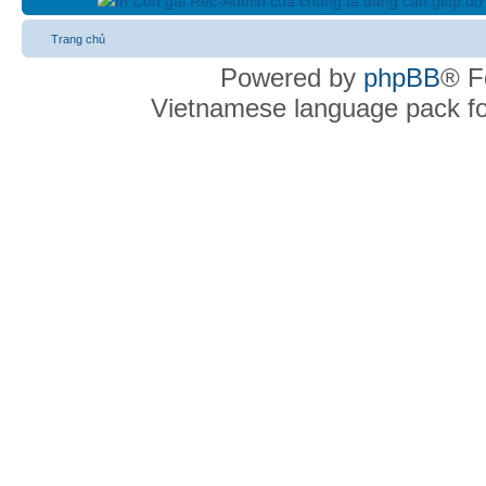
In Con gái Rec-Admin của chúng ta đang cần giúp đỡ 
Trang chủ
Powered by
phpBB
® F
Vietnamese language pack f