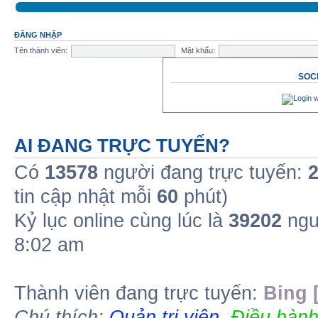
ĐĂNG NHẬP
Tên thành viên:
Mật khẩu:
SOCI
AI ĐANG TRỰC TUYẾN?
Có
13578
người đang trực tuyến:
tin cập nhật mỗi
60
phút)
Kỷ lục online cùng lúc là
39202
ngư
8:02 am
Thành viên đang trực tuyến:
Bing 
Chú thích:
Quản trị viên
,
Điều hành