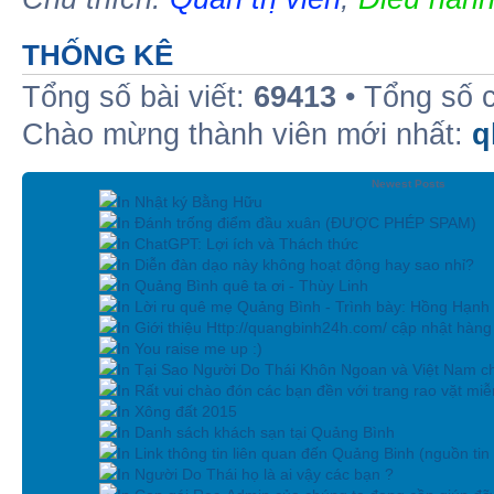
THỐNG KÊ
Tổng số bài viết:
69413
• Tổng số 
Chào mừng thành viên mới nhất:
q
Newest Posts
In Nhật ký Bằng Hữu
In Đánh trống điểm đầu xuân (ĐƯỢC PHÉP SPAM)
In ChatGPT: Lợi ích và Thách thức
In Diễn đàn dạo này không hoạt động hay sao nhỉ?
In Quảng Bình quê ta ơi - Thùy Linh
In Lời ru quê mẹ Quảng Bình - Trình bày: Hồng Hạnh
In Giới thiệu Http://quangbinh24h.com/ cập nhật hàn
In You raise me up :)
In Tại Sao Người Do Thái Khôn Ngoan và Việt Nam ch
In Rất vui chào đón các bạn đền với trang rao vặt miễn
In Xông đất 2015
In Danh sách khách sạn tại Quảng Bình
In Link thông tin liên quan đến Quảng Binh (nguồn tin
In Người Do Thái họ là ai vậy các bạn ?