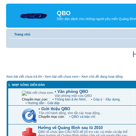
QBO
Diễn đàn dành cho những người yêu mến Quảng Bìn
Trang chủ
Xem bài viết chưa trả lời
•
Xem bài viết chưa xem
•
Xem chủ đề đang hoạt động
1. NHỊP SỐNG DIỄN ĐÀN
• Văn phòng QBO
Văn phòng một cửa QBO
Chuyên mục con:
• Thông báo & An Ninh
,
• Góp ý - Xây dựng
,
• Hướng dẫn - Giải đáp
• Giới thiệu QBO
Tôn chỉ hành động, tóm tắt các hoạt động...
Chuyên mục con:
• QBO và báo chí
Hướng về Quảng Bình sau lũ 2010
QBO tổ chức làm CẦU NỐI để hỗ trợ các cá nhân và tập thể
đang hướng về Quảng Bình nhằm chia sẻ với người dân sau