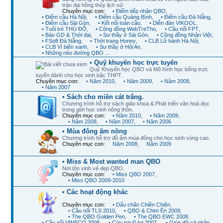
trận đại hồng thủy lịch sử
Chuyên mục con:
• Điểm tiếp nhận QBO
,
• Điểm cầu Hà Nội
,
• Điểm cầu Quảng Bình
,
• Điểm cầu Đà Nẵng
,
• Điểm cầu Sài Gòn
,
• Kết nối toàn cầu
,
• Diễn đàn VIKOOL
,
• Tuổi trẻ THỦ ĐÔ
,
• Cộng đồng WebTreTho
,
• Cầu nối FPT
,
• Báo GD & Thời đại
,
• Sư thầy ở Sài Gòn
,
• Cộng đồng Nhân Việt
,
• FSoft Đà Nẵng
,
• Thời trang Honey
,
• CLB Lữ hành Hà Nội
,
• CLB Vì biển xanh
,
• Sư thầy ở Hội An
,
• Những nẻo đường QBO ...
• Quỹ khuyến học trực tuyến
Quỹ Khuyến học QBO và Mô hình học bổng trực
tuyến dành cho học sinh bậc THPT.
Chuyên mục con:
• Năm 2010
,
• Năm 2009
,
• Năm 2008
,
• Năm 2007
• Sách cho miền cát trắng.
Chương trình hỗ trợ sách giáo khoa & Phát triển văn hoá đọc
trong giới học sinh nông thôn.
Chuyên mục con:
• Năm 2010
,
• Năm 2009
,
• Năm 2008
,
• Năm 2007
,
• Năm 2006
• Mùa đông ấm nồng
Chương trình hỗ trợ đồ ấm mùa đông cho học sinh vùng cao.
Chuyên mục con:
Năm 2008
,
Năm 2009
• Miss & Most wanted man QBO
Nơi tôn vinh vẻ đẹp QBO.
Chuyên mục con:
• Miss QBO 2007
,
• Miss QBO 2009-2010
• Các hoạt động khác
Chuyên mục con:
• Dấu chân Chiền Chiện
,
• Cầu nối TLS 2010
,
• QBO & Chim Én 2009
,
• The QBO Golden Pen
,
• The QBO EWC 2008
,
• Cầu nối VINECO 2008
,
• Cứu trợ lũ lụt 2007
,
• Giúp đỡ cá nhân