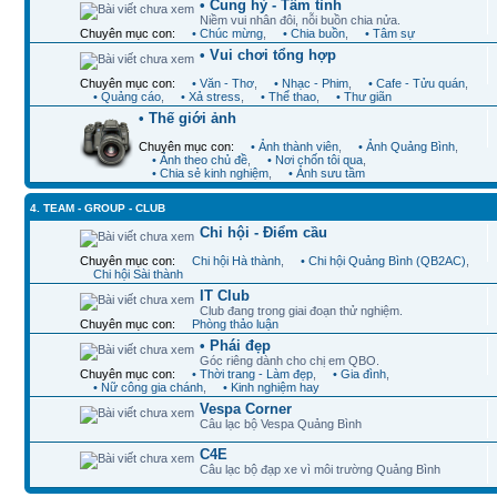
• Cung hỷ - Tâm tình
Niềm vui nhân đôi, nỗi buồn chia nửa.
Chuyên mục con:
• Chúc mừng
,
• Chia buồn
,
• Tâm sự
• Vui chơi tổng hợp
Chuyên mục con:
• Văn - Thơ
,
• Nhạc - Phim
,
• Cafe - Tửu quán
,
• Quảng cáo
,
• Xả stress
,
• Thể thao
,
• Thư giãn
• Thế giới ảnh
Chuyên mục con:
• Ảnh thành viên
,
• Ảnh Quảng Bình
,
• Ảnh theo chủ đề
,
• Nơi chốn tôi qua
,
• Chia sẻ kinh nghiệm
,
• Ảnh sưu tầm
4. TEAM - GROUP - CLUB
Chi hội - Điểm cầu
Chuyên mục con:
Chi hội Hà thành
,
• Chi hội Quảng Bình (QB2AC)
,
Chi hội Sài thành
IT Club
Club đang trong giai đoạn thử nghiệm.
Chuyên mục con:
Phòng thảo luận
• Phái đẹp
Góc riêng dành cho chị em QBO.
Chuyên mục con:
• Thời trang - Làm đẹp
,
• Gia đình
,
• Nữ công gia chánh
,
• Kinh nghiệm hay
Vespa Corner
Câu lạc bộ Vespa Quảng Bình
C4E
Câu lạc bộ đạp xe vì môi trường Quảng Bình