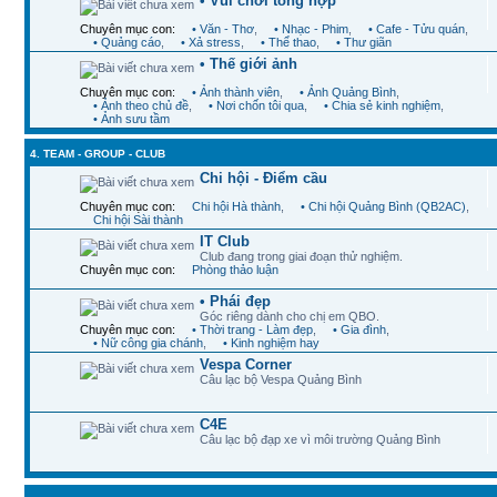
• Vui chơi tổng hợp
Chuyên mục con:
• Văn - Thơ
,
• Nhạc - Phim
,
• Cafe - Tửu quán
,
• Quảng cáo
,
• Xả stress
,
• Thể thao
,
• Thư giãn
• Thế giới ảnh
Chuyên mục con:
• Ảnh thành viên
,
• Ảnh Quảng Bình
,
• Ảnh theo chủ đề
,
• Nơi chốn tôi qua
,
• Chia sẻ kinh nghiệm
,
• Ảnh sưu tầm
4. TEAM - GROUP - CLUB
Chi hội - Điểm cầu
Chuyên mục con:
Chi hội Hà thành
,
• Chi hội Quảng Bình (QB2AC)
,
Chi hội Sài thành
IT Club
Club đang trong giai đoạn thử nghiệm.
Chuyên mục con:
Phòng thảo luận
• Phái đẹp
Góc riêng dành cho chị em QBO.
Chuyên mục con:
• Thời trang - Làm đẹp
,
• Gia đình
,
• Nữ công gia chánh
,
• Kinh nghiệm hay
Vespa Corner
Câu lạc bộ Vespa Quảng Bình
C4E
Câu lạc bộ đạp xe vì môi trường Quảng Bình