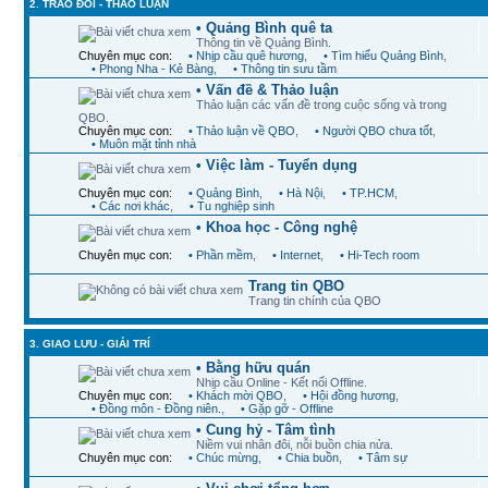
2. TRAO ĐỔI - THẢO LUẬN
• Quảng Bình quê ta
Thông tin về Quảng Bình.
Chuyên mục con:
• Nhịp cầu quê hương
,
• Tìm hiểu Quảng Bình
,
• Phong Nha - Kẻ Bàng
,
• Thông tin sưu tầm
• Vấn đề & Thảo luận
Thảo luận các vấn đề trong cuộc sống và trong
QBO.
Chuyên mục con:
• Thảo luận về QBO
,
• Người QBO chưa tốt
,
• Muôn mặt tỉnh nhà
• Việc làm - Tuyển dụng
Chuyên mục con:
• Quảng Bình
,
• Hà Nội
,
• TP.HCM
,
• Các nơi khác
,
• Tu nghiệp sinh
• Khoa học - Công nghệ
Chuyên mục con:
• Phần mềm
,
• Internet
,
• Hi-Tech room
Trang tin QBO
Trang tin chính của QBO
3. GIAO LƯU - GIẢI TRÍ
• Bằng hữu quán
Nhịp cầu Online - Kết nối Offline.
Chuyên mục con:
• Khách mời QBO
,
• Hội đồng hương
,
• Đồng môn - Đồng niên.
,
• Gặp gỡ - Offline
• Cung hỷ - Tâm tình
Niềm vui nhân đôi, nỗi buồn chia nửa.
Chuyên mục con:
• Chúc mừng
,
• Chia buồn
,
• Tâm sự