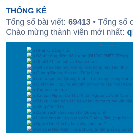
THỐNG KÊ
Tổng số bài viết:
69413
• Tổng số 
Chào mừng thành viên mới nhất:
q
Newest Posts
In Nhật ký Bằng Hữu
In Đánh trống điểm đầu xuân (ĐƯỢC PHÉP SPAM)
In ChatGPT: Lợi ích và Thách thức
In Diễn đàn dạo này không hoạt động hay sao nhỉ?
In Quảng Bình quê ta ơi - Thùy Linh
In Lời ru quê mẹ Quảng Bình - Trình bày: Hồng Hạnh
In Giới thiệu Http://quangbinh24h.com/ cập nhật hàn
In You raise me up :)
In Tại Sao Người Do Thái Khôn Ngoan và Việt Nam ch
In Rất vui chào đón các bạn đền với trang rao vặt miễn
In Xông đất 2015
In Danh sách khách sạn tại Quảng Bình
In Link thông tin liên quan đến Quảng Binh (nguồn tin
In Người Do Thái họ là ai vậy các bạn ?
In Con gái Rec-Admin của chúng ta đang cần giúp đỡ 