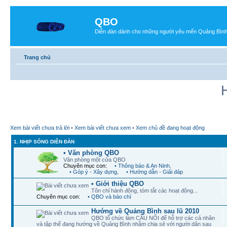
QBO
Diễn đàn dành cho những người yêu mến Quảng Bìn
Trang chủ
Xem bài viết chưa trả lời
•
Xem bài viết chưa xem
•
Xem chủ đề đang hoạt động
1. NHỊP SỐNG DIỄN ĐÀN
• Văn phòng QBO
Văn phòng một cửa QBO
Chuyên mục con:
• Thông báo & An Ninh
,
• Góp ý - Xây dựng
,
• Hướng dẫn - Giải đáp
• Giới thiệu QBO
Tôn chỉ hành động, tóm tắt các hoạt động...
Chuyên mục con:
• QBO và báo chí
Hướng về Quảng Bình sau lũ 2010
QBO tổ chức làm CẦU NỐI để hỗ trợ các cá nhân
và tập thể đang hướng về Quảng Bình nhằm chia sẻ với người dân sau