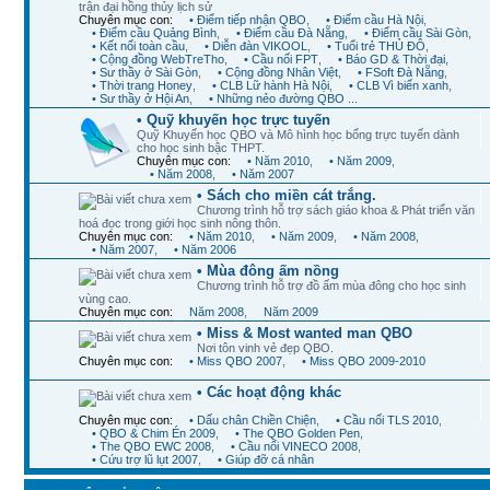
trận đại hồng thủy lịch sử
Chuyên mục con:
• Điểm tiếp nhận QBO
,
• Điểm cầu Hà Nội
,
• Điểm cầu Quảng Bình
,
• Điểm cầu Đà Nẵng
,
• Điểm cầu Sài Gòn
,
• Kết nối toàn cầu
,
• Diễn đàn VIKOOL
,
• Tuổi trẻ THỦ ĐÔ
,
• Cộng đồng WebTreTho
,
• Cầu nối FPT
,
• Báo GD & Thời đại
,
• Sư thầy ở Sài Gòn
,
• Cộng đồng Nhân Việt
,
• FSoft Đà Nẵng
,
• Thời trang Honey
,
• CLB Lữ hành Hà Nội
,
• CLB Vì biển xanh
,
• Sư thầy ở Hội An
,
• Những nẻo đường QBO ...
• Quỹ khuyến học trực tuyến
Quỹ Khuyến học QBO và Mô hình học bổng trực tuyến dành
cho học sinh bậc THPT.
Chuyên mục con:
• Năm 2010
,
• Năm 2009
,
• Năm 2008
,
• Năm 2007
• Sách cho miền cát trắng.
Chương trình hỗ trợ sách giáo khoa & Phát triển văn
hoá đọc trong giới học sinh nông thôn.
Chuyên mục con:
• Năm 2010
,
• Năm 2009
,
• Năm 2008
,
• Năm 2007
,
• Năm 2006
• Mùa đông ấm nồng
Chương trình hỗ trợ đồ ấm mùa đông cho học sinh
vùng cao.
Chuyên mục con:
Năm 2008
,
Năm 2009
• Miss & Most wanted man QBO
Nơi tôn vinh vẻ đẹp QBO.
Chuyên mục con:
• Miss QBO 2007
,
• Miss QBO 2009-2010
• Các hoạt động khác
Chuyên mục con:
• Dấu chân Chiền Chiện
,
• Cầu nối TLS 2010
,
• QBO & Chim Én 2009
,
• The QBO Golden Pen
,
• The QBO EWC 2008
,
• Cầu nối VINECO 2008
,
• Cứu trợ lũ lụt 2007
,
• Giúp đỡ cá nhân