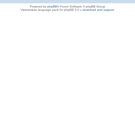
Powered by
phpBB
® Forum Software © phpBB Group
Vietnamese language pack for phpBB 3.0.x
download and support
.