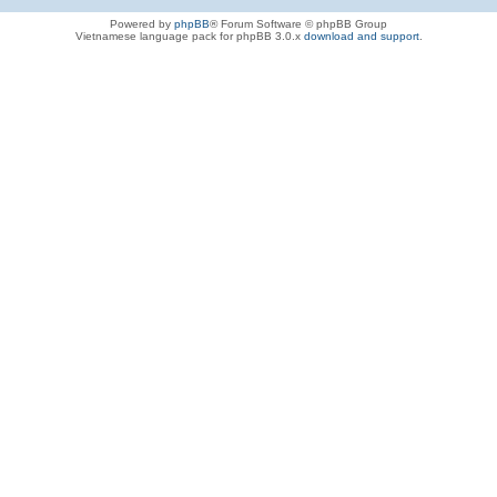
Powered by
phpBB
® Forum Software © phpBB Group
Vietnamese language pack for phpBB 3.0.x
download and support
.