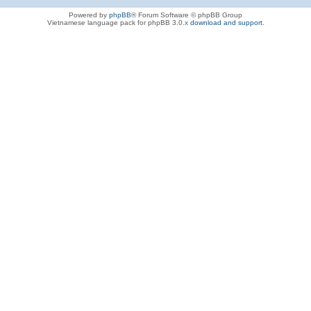
Powered by
phpBB
® Forum Software © phpBB Group
Vietnamese language pack for phpBB 3.0.x
download and support
.