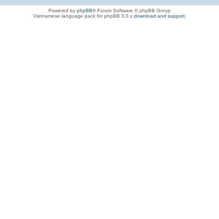
Powered by
phpBB
® Forum Software © phpBB Group
Vietnamese language pack for phpBB 3.0.x
download and support
.