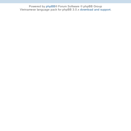
Powered by
phpBB
® Forum Software © phpBB Group
Vietnamese language pack for phpBB 3.0.x
download and support
.