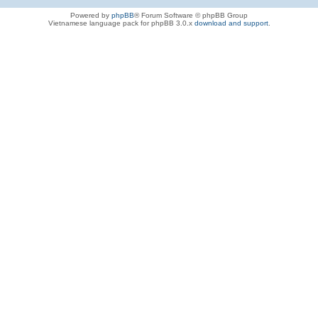
Powered by
phpBB
® Forum Software © phpBB Group
Vietnamese language pack for phpBB 3.0.x
download and support
.