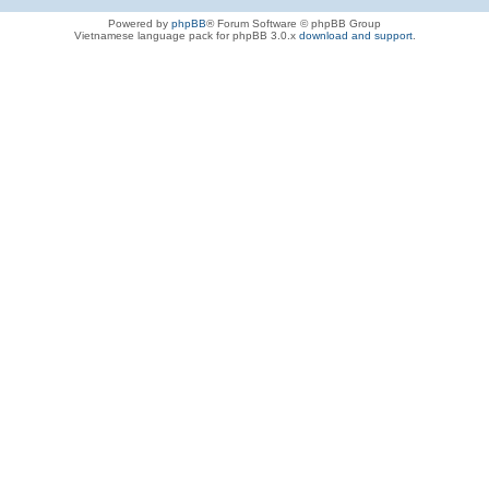
Powered by
phpBB
® Forum Software © phpBB Group
Vietnamese language pack for phpBB 3.0.x
download and support
.