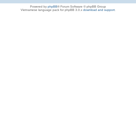
Powered by
phpBB
® Forum Software © phpBB Group
Vietnamese language pack for phpBB 3.0.x
download and support
.