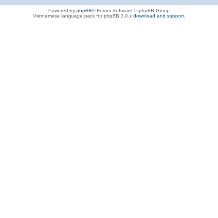
Powered by
phpBB
® Forum Software © phpBB Group
Vietnamese language pack for phpBB 3.0.x
download and support
.