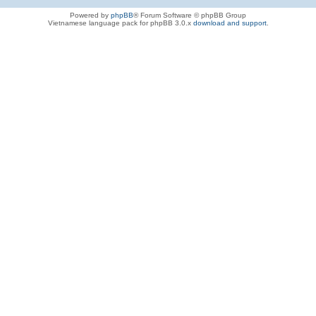
Powered by
phpBB
® Forum Software © phpBB Group
Vietnamese language pack for phpBB 3.0.x
download and support
.