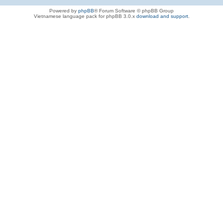
Powered by
phpBB
® Forum Software © phpBB Group
Vietnamese language pack for phpBB 3.0.x
download and support
.