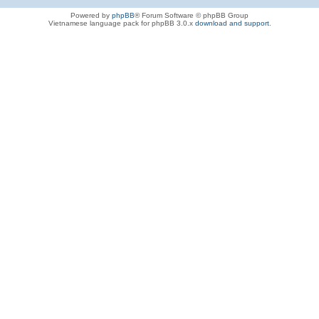
Powered by
phpBB
® Forum Software © phpBB Group
Vietnamese language pack for phpBB 3.0.x
download and support
.