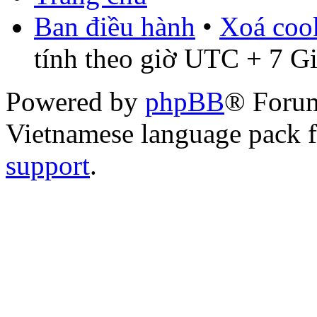
Ban điều hành
•
Xoá cook
tính theo giờ UTC + 7 G
Powered by
phpBB
® Foru
Vietnamese language pack 
support
.