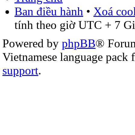
Ban điều hành
•
Xoá cook
tính theo giờ UTC + 7 G
Powered by
phpBB
® Foru
Vietnamese language pack 
support
.