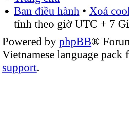
Ban điều hành
•
Xoá cook
tính theo giờ UTC + 7 G
Powered by
phpBB
® Foru
Vietnamese language pack 
support
.